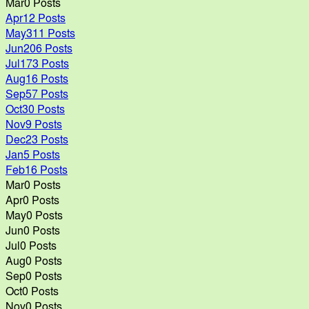
Mar
0
Posts
Apr
12
Posts
May
311
Posts
কেমন আছে চরফ্যাশনের জুলাই শহীদ
Jun
206
Posts
পরিবারগুলো
Jul
173
Posts
Aug
16
Posts
Sep
57
Posts
Oct
30
Posts
বাসে যাত্রীবেশে অভিনব কায়দায় ফেনসিডিল
Nov
9
Posts
পরিবহন: র‍্যাব-৫ এর হাতে ১১২ বোতলসহ ১
Dec
23
Posts
মাদক কারবারি গ্রেপ্তার
Jan
5
Posts
Feb
16
Posts
ময়মনসিংহে পুলিশের যৌথ অভিযানে সক্রিয়
Mar
0
Posts
ছিনতাইকারী’র ০৪ সদস্য গ্রেফতার
Apr
0
Posts
May
0
Posts
Jun
0
Posts
Jul
0
Posts
​গোদাগাড়ীতে যুবককে পিটিয়ে জখম ও
Aug
0
Posts
লুটপাট, মডেল থানায় কালুর নামে এজাহার
Sep
0
Posts
দায়ের
Oct
0
Posts
Nov
0
Posts