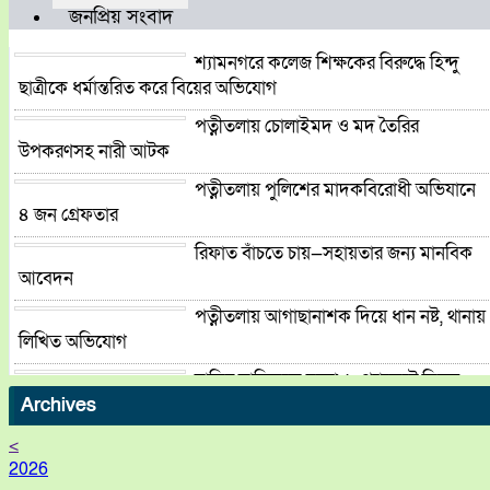
জনপ্রিয় সংবাদ
শ্যামনগরে কলেজ শিক্ষকের বিরুদ্ধে হিন্দু
ছাত্রীকে ধর্মান্তরিত করে বিয়ের অভিযোগ
পত্নীতলায় চোলাইমদ ও মদ তৈরির
উপকরণসহ নারী আটক
পত্নীতলায় পুলিশের মাদকবিরোধী অভিযানে
৪ জন গ্রেফতার
রিফাত বাঁচতে চায়—সহায়তার জন্য মানবিক
আবেদন
পত্নীতলায় আগাছানাশক দিয়ে ধান নষ্ট, থানায়
লিখিত অভিযোগ
বাড়ির মালিককে হত্যা, ৯ প্যাকেটে মিলল
খণ্ডিত মরদেহ; মাথা-পা নিখোঁজ
Archives
ময়মনসিংহ মেডিকেল কলেজ হোস্টেলের
<
পরিত্যক্ত পুকুর পরিষ্কার করেন:প্রশাসক
2026