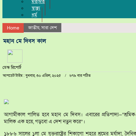
মতামত
স্বাস্থ্য
ধর্ম
জাতীয়
,
সারা দেশ
Home
মহান মে দিবস কাল
ডেস্ক রিপোর্ট
আপডেট টাইম : বুধবার, ৩০ এপ্রিল, ২০২৫
৬৭৯ বার পঠিত
আগামীকাল পালিত হবে মহান মে দিবস। এবারের প্রতিপাদ্য—“শ্রমিক
মালিক এক হয়ে, গড়বো এ দেশ নতুন করে”।
১৮৮৬ সালের ১লা মে যুক্তরাষ্ট্রের শিকাগো শহরে শ্রমের মর্যাদা, দৈনি