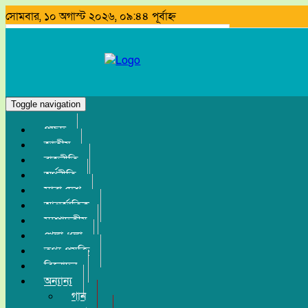
সোমবার, ১০ অগাস্ট ২০২৬, ০৯:৪৪ পূর্বাহ্ন
Search
Toggle navigation
প্রচ্ছদ
জাতীয়
রাজনীতি
অর্থনীতি
সারা দেশ
আন্তর্জাতিক
সম্পাদকীয়
খেলা-ধুলা
তথ্য-প্রযুক্তি
বিনোদন
অন্যান্য
গান