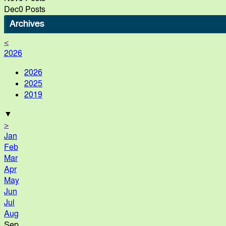
ময়মসিংহে পাটক্ষেতে এক নারীর গলিত
Dec
0
Posts
মরদেহ উদ্ধার
Archives
<
2026
ফুলপুরে মাছের খামারে বিষ প্রয়োগে ২০ লাখ
টাকার মাছ নিধনের অভিযোগ
2026
2025
2019
ময়মনসিংহের’নিপা অটো রাইস মিলে
▼
“ইস্পাহানি এগ্রো’র গোডাউনে আগুনে কোটি
>
টাকার ক্ষতি
Jan
Feb
পত্নীতলায় গ্রামীণ শিল্প ও বাণিজ্য মেলার
Mar
Apr
উদ্বোধন
May
Jun
Jul
Aug
Sep