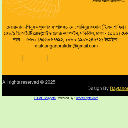
চেয়ারম্যান -পিযূষ মজুমদার সম্পাদক:- মো: শাহিনুর রহমান (টি.এম.শাহিন)।
১৫৮/১ ডি.আই.টি.রোড(গ্রাউন্ড ফ্লোর) নয়াপল্টন, মতিঝিল, ঢাকা - ১০০০। ফো
নম্বর :- +৮৮০-১৭৫৬৮৬৭৭৯২, +৮৮০-১৯০৮২৪৯৭২১ ইমেইল:-
muktanganpratidin@gmail.com
All rights reserved © 2025
Design By
Raytahos
HTML Snippets
Powered By :
XYZScripts.com