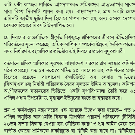
আট ঘণ্টা কাজের দাবিতে আন্দোলনরত শ্রমিকদের আত্মত্যাগের স্মরণ
সারা বিশ্বে দিবসটি পালন করা হয়। বাংলাদেশসহ প্রায় ৮০টি দেশ
এদিনটি জাতীয় ছুটির দিন হিসেবে পালন করা হয়, অন্য অনেক দেশে
বেসরকারিভাবে দিবসটি উদযাপিত হয়।
মে দিবসের আন্তর্জাতিক স্বীকৃতি বিশ্বজুড়ে শ্রমিকদের জীবনে ঐতিহাসি
পরিবর্তনের সূচনা করেছে। শ্রমিক-মালিক সম্পর্কের উন্নয়ন, দৈনিক কাজে
সময় নির্ধারণ এবং অধিকার প্রতিষ্ঠায় এই দিবসের প্রভাব সুদূরপ্রসারী।
বর্তমানে শ্রমিক অধিকার সুরক্ষায় বাংলাদেশ সরকার শ্রম সংস্কার কমিশ
গঠন করেছে। গত ১৭ নভেম্বর গঠিত ১০ সদস্যের এই কমিশনের প্রধা
হিসেবে রয়েছেন বাংলাদেশ ইন্সটিটিউট অব লেবার স্টাডিজে
(বিআইএলএস) নির্বাহী পরিচালক সৈয়দ সুলতান উদ্দিন আহমেদ। কমিশ
অংশীজনদের মতামতের ভিত্তিতে একটি সুপারিশমালা তৈরি করে ২
এপ্রিল প্রধান উপদেষ্টা ড. মুহাম্মদ ইউনূসের কাছে তা হস্তান্তর করে।
শ্রম ও কর্মসংস্থান মন্ত্রণালয়ের এক স্মারকে উল্লেখ করা হয়েছে— গত 
এপ্রিল অনুষ্ঠিত আরএমজি বিষয়ক ত্রিপক্ষীয় পরামর্শ পরিষদের (টিসিসি
২০তম সভায় সিদ্ধান্ত নেওয়া হয়, যৌক্তিক কারণ ও শ্রম আইন মেনে চল
ব্যতীত কোনো শ্রমিককে চাকরিচ্যুত বা ছাঁটাই করা যাবে না। ছাঁটাইয়ে