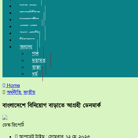
সারা দেশ
আন্তর্জাতিক
সম্পাদকীয়
খেলা-ধুলা
তথ্য-প্রযুক্তি
বিনোদন
অন্যান্য
গান
মতামত
স্বাস্থ্য
ধর্ম
Home
অর্থনীতি
,
জাতীয়
বাংলাদেশে বিনিয়োগ বাড়াতে আগ্রহী ডেনমার্ক
ডেস্ক রিপোর্ট
আপডেট টাইম : সোমবার, ১২ মে, ২০২৫