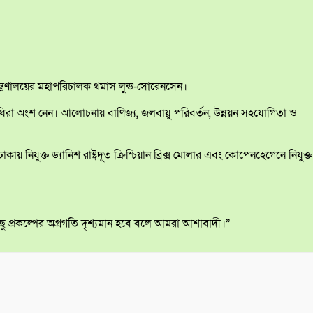
্ত্রণালয়ের মহাপরিচালক থমাস লুন্ড-সোরেনসেন।
তিনিধিরা অংশ নেন। আলোচনায় বাণিজ্য, জলবায়ু পরিবর্তন, উন্নয়ন সহযোগিতা ও
নিযুক্ত ড্যানিশ রাষ্ট্রদূত ক্রিশ্চিয়ান ব্রিক্স মোলার এবং কোপেনহেগেনে নিযুক্ত
িছু প্রকল্পের অগ্রগতি দৃশ্যমান হবে বলে আমরা আশাবাদী।”