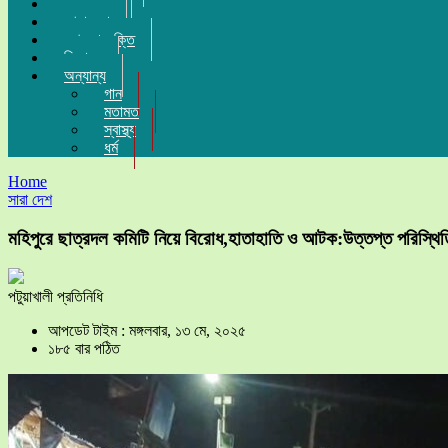
সম্পাদকীয়
খেলা-ধুলা
তথ্য-প্রযুক্তি
বিনোদন
অন্যান্য
গান
মতামত
স্বাস্থ্য
ধর্ম
Home
সারা দেশ
মহিপুরে ছাত্রদল কমিটি নিয়ে বিরোধ,হাতাহাতি ও আটক:উত্তপ্ত পরিস্থিত
পটুয়াখালী প্রতিনিধি
আপডেট টাইম : মঙ্গলবার, ১৩ মে, ২০২৫
১৮৫ বার পঠিত