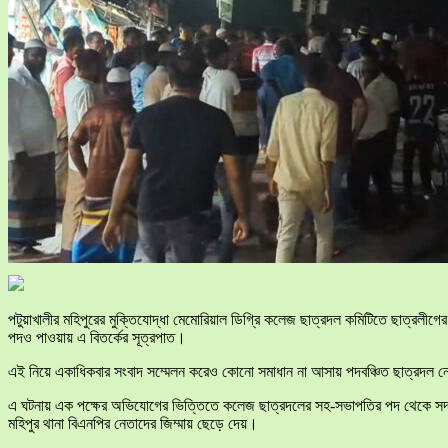
পটুয়াখালীর মহিপুরের মুক্তিযোদ্ধা মেমোরিয়াল ডিগ্রি কলেজ ছাত্রদল কমিটিতে ছাত্রলীগে
পদও পাওয়ায় এ বিতর্কের সূত্রপাত।
এই নিয়ে একাধিকবার সংবাদ সম্মেলন করেও কোনো সমাধান না আসায় পদবঞ্চিত ছাত্রদল নেতা
এ ঘটনায় এক পক্ষের অভিযোগের ভিত্তিতে কলেজ ছাত্রদলের সহ-সভাপতির পদ থেকে সদ্য প
মহিপুর থানা বিএনপির নেতাদের জিম্মায় ছেড়ে দেয়।