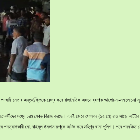
র পদধারী নেতার অন্তর্ভুক্তিকে কেন্দ্র করে রাজনৈতিক অঙ্গনে ব্যাপক আলোচনা-সমালোচনা স
কর্মীদের মধ্যে চরম ক্ষোভ বিরাজ করছে। এরই জেরে সোমবার (১২ মে) রাত সাড়ে আটটার দিক
দত্যাগকারী মো. রাইসুল ইসলাম রুপুকে আটক করে মহিপুর থানা পুলিশ। পরে পদবঞ্চিত নে