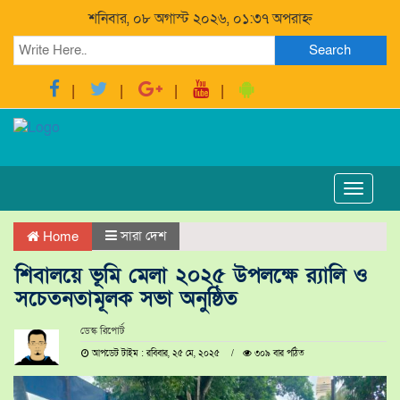
শনিবার, ০৮ অগাস্ট ২০২৬, ০১:৩৭ অপরাহ্ন
Search
Toggle
navigat
সারা দেশ
Home
শিবালয়ে ভূমি মেলা ২০২৫ উপলক্ষে র‍্যালি ও
সচেতনতামূলক সভা অনুষ্ঠিত
ডেস্ক রিপোর্ট
আপডেট টাইম : রবিবার, ২৫ মে, ২০২৫
৩০৯ বার পঠিত