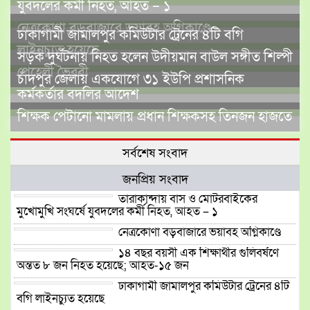
যুবদলের কর্মী নিহত, আহত – ১
নেত্রকোণা বড়বাজারে ভয়াবহ অগ্নিকাণ্ডে
ঢাকাগামী জামালপুর কমিউটার ট্রেনের ৪টি বগি
লাইনচ্যুত হয়েছে
সড়ক দুর্ঘটনায় নিহত হলেন উদীয়মান বাউল সঙ্গীত শিল্পী
পেহেলী ভৈরবী
চাঁদপুর জেলায় একযোগে ৩১ ইউপি প্রশাসনিক
কর্মকর্তার বদলির আদেশ
শিক্ষক পেটানো মামলায় প্রধান শিক্ষকসহ তিনজন হাজতে
সর্বশেষ সংবাদ
জনপ্রিয় সংবাদ
তারাকান্দায় বাস ও মোটরবাইকের
মুখোমুখি সংঘর্ষে যুবদলের কর্মী নিহত, আহত – ১
নেত্রকোণা বড়বাজারে ভয়াবহ অগ্নিকাণ্ডে
১৪ বছর বয়সী এক শিক্ষার্থীর গুলিবর্ষণে
অন্তত ৮ জন নিহত হয়েছে; আহত-১৫ জন
ঢাকাগামী জামালপুর কমিউটার ট্রেনের ৪টি
বগি লাইনচ্যুত হয়েছে