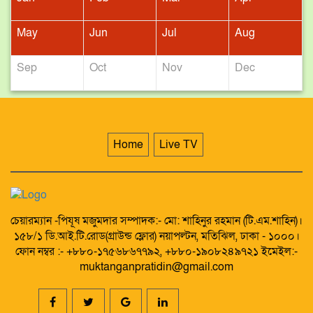
May
Jun
Jul
Aug
Sep
Oct
Nov
Dec
Home
Live TV
চেয়ারম্যান -পিযূষ মজুমদার সম্পাদক:- মো: শাহিনুর রহমান (টি.এম.শাহিন)।
১৫৮/১ ডি.আই.টি.রোড(গ্রাউন্ড ফ্লোর) নয়াপল্টন, মতিঝিল, ঢাকা - ১০০০।
ফোন নম্বর :- +৮৮০-১৭৫৬৮৬৭৭৯২, +৮৮০-১৯০৮২৪৯৭২১ ইমেইল:-
muktanganpratidin@gmail.com