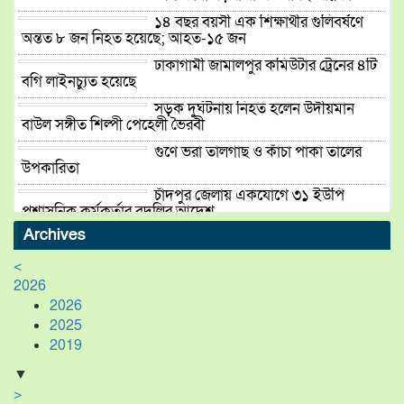
১৪ বছর বয়সী এক শিক্ষার্থীর গুলিবর্ষণে
অন্তত ৮ জন নিহত হয়েছে; আহত-১৫ জন
ঢাকাগামী জামালপুর কমিউটার ট্রেনের ৪টি
বগি লাইনচ্যুত হয়েছে
সড়ক দুর্ঘটনায় নিহত হলেন উদীয়মান
বাউল সঙ্গীত শিল্পী পেহেলী ভৈরবী
গুণে ভরা তালগাছ ও কাঁচা পাকা তালের
উপকারিতা
চাঁদপুর জেলায় একযোগে ৩১ ইউপি
প্রশাসনিক কর্মকর্তার বদলির আদেশ
Archives
শিক্ষক পেটানো মামলায় প্রধান শিক্ষকসহ
তিনজন হাজতে
<
2026
2026
ময়মনসিংহের’নিপা অটো রাইস মিলে
2025
“ইস্পাহানি এগ্রো’র গোডাউনে আগুনে
2019
কোটি টাকার ক্ষতি
▼
>