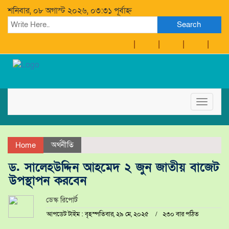
শনিবার, ০৮ অগাস্ট ২০২৬, ০৩:৩১ পূর্বাহ্ন
Search
Toggle
navigat
অর্থনীতি
Home
ড. সালেহউদ্দিন আহমেদ ২ জুন জাতীয় বাজেট
উপস্থাপন করবেন
ডেস্ক রিপোর্ট
আপডেট টাইম : বৃহস্পতিবার, ২৯ মে, ২০২৫
২৩০ বার পঠিত