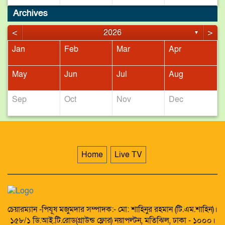
Archives
<
>
2026
▼
Jan
Feb
Mar
Apr
May
Jun
Jul
Aug
Sep
Oct
Nov
Dec
Home
Live TV
চেয়ারম্যান -পিযূষ মজুমদার সম্পাদক:- মো: শাহিনুর রহমান (টি.এম.শাহিন)।
১৫৮/১ ডি.আই.টি.রোড(গ্রাউন্ড ফ্লোর) নয়াপল্টন, মতিঝিল, ঢাকা - ১০০০।