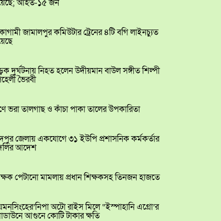
য়েছে; আহত-১৫ জন
কাগামী জামালপুর কমিউটার ট্রেনের ৪টি বগি লাইনচ্যুত
য়েছে
ক দুর্ঘটনায় নিহত হলেন উদীয়মান বাউল সঙ্গীত শিল্পী
েহেলী ভৈরবী
ণে ভরা তালগাছ ও কাঁচা পাকা তালের উপকারিতা
ঁদপুর জেলায় একযোগে ৩১ ইউপি প্রশাসনিক কর্মকর্তার
দলির আদেশ
িক্ষক পেটানো মামলায় প্রধান শিক্ষকসহ তিনজন হাজতে
মনসিংহের’নিপা অটো রাইস মিলে “ইস্পাহানি এগ্রো’র
োডাউনে আগুনে কোটি টাকার ক্ষতি