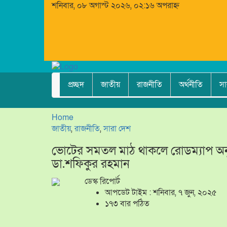
শনিবার, ০৮ অগাস্ট ২০২৬, ০২:১৬ অপরাহ্ন
প্রচ্ছদ
জাতীয়
রাজনীতি
অর্থনীতি
সা
Home
জাতীয়
,
রাজনীতি
,
সারা দেশ
ভোটের সমতল মাঠ থাকলে রোডম্যাপ অনুয
ডা.শফিকুর রহমান
ডেস্ক রিপোর্ট
আপডেট টাইম : শনিবার, ৭ জুন, ২০২৫
১৭৩ বার পঠিত