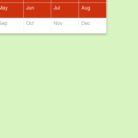
May
Jun
Jul
Aug
Sep
Oct
Nov
Dec