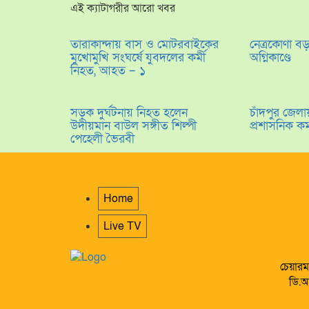
এই ক্যাটাগরীর আরো খবর
তারাকান্দায় বাস ও মোটরবাইকের
নেত্রকোণা ব
মুখোমুখি সংঘর্ষে যুবদলের কর্মী
অগ্নিকাণ্ডে
নিহত, আহত – ১
সড়ক দুর্ঘটনায় নিহত হলেন
চাঁদপুর জে
উদীয়মান বাউল সঙ্গীত শিল্পী
প্রশাসনিক ক
পেহেলী ভৈরবী
Home
Live TV
চেয়ারম
ডি.আ