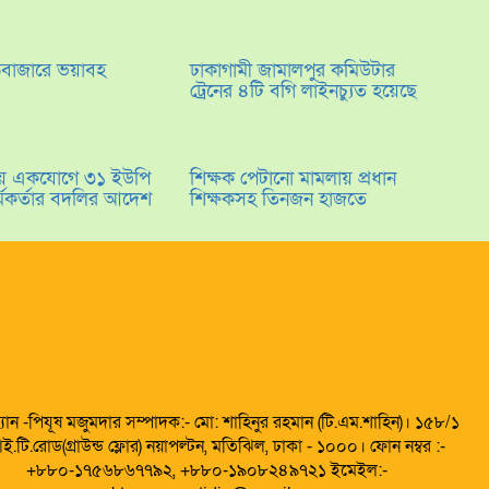
ড়বাজারে ভয়াবহ
ঢাকাগামী জামালপুর কমিউটার
ট্রেনের ৪টি বগি লাইনচ্যুত হয়েছে
লায় একযোগে ৩১ ইউপি
শিক্ষক পেটানো মামলায় প্রধান
র্মকর্তার বদলির আদেশ
শিক্ষকসহ তিনজন হাজতে
্যান -পিযূষ মজুমদার সম্পাদক:- মো: শাহিনুর রহমান (টি.এম.শাহিন)। ১৫৮/১
ই.টি.রোড(গ্রাউন্ড ফ্লোর) নয়াপল্টন, মতিঝিল, ঢাকা - ১০০০। ফোন নম্বর :-
+৮৮০-১৭৫৬৮৬৭৭৯২, +৮৮০-১৯০৮২৪৯৭২১ ইমেইল:-