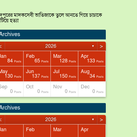
াঁদপুরের মাদকসেবী ভাতিজাকে তুলে আনতে গিয়ে চাচাকে
টিয়ে হত্যা
Archives
<
>
2026
▼
Jan
Feb
Mar
Apr
84
65
128
133
Posts
Posts
Posts
Posts
May
Jun
Jul
Aug
130
137
150
34
Posts
Posts
Posts
Posts
Sep
Oct
Nov
Dec
0
0
0
0
Posts
Posts
Posts
Posts
Archives
<
>
2026
▼
Jan
Feb
Mar
Apr