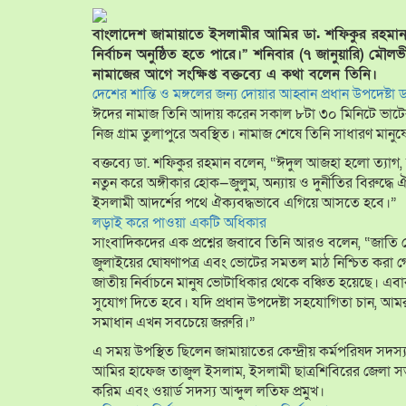
বাংলাদেশ জামায়াতে ইসলামীর আমির ডা. শফিকুর রহমান
নির্বাচন অনুষ্ঠিত হতে পারে।” শনিবার (৭ জানুয়ারি) মৌ
নামাজের আগে সংক্ষিপ্ত বক্তব্যে এ কথা বলেন তিনি।
দেশের শান্তি ও মঙ্গলের জন্য দোয়ার আহ্বান প্রধান উপদেষ্টা
ঈদের নামাজ তিনি আদায় করেন সকাল ৮টা ৩০ মিনিটে ভাটেরা
নিজ গ্রাম তুলাপুরে অবস্থিত। নামাজ শেষে তিনি সাধারণ মানু
বক্তব্যে ডা. শফিকুর রহমান বলেন, “ঈদুল আজহা হলো ত্যাগ, আ
নতুন করে অঙ্গীকার হোক—জুলুম, অন্যায় ও দুর্নীতির বিরুদ্ধে
ইসলামী আদর্শের পথে ঐক্যবদ্ধভাবে এগিয়ে আসতে হবে।”
লড়াই করে পাওয়া একটি অধিকার
সাংবাদিকদের এক প্রশ্নের জবাবে তিনি আরও বলেন, “জাতি কোনো
জুলাইয়ের ঘোষণাপত্র এবং ভোটের সমতল মাঠ নিশ্চিত করা গেলে
জাতীয় নির্বাচনে মানুষ ভোটাধিকার থেকে বঞ্চিত হয়েছে। এ
সুযোগ দিতে হবে। যদি প্রধান উপদেষ্টা সহযোগিতা চান, 
সমাধান এখন সবচেয়ে জরুরি।”
এ সময় উপস্থিত ছিলেন জামায়াতের কেন্দ্রীয় কর্মপরিষদ
আমির হাফেজ তাজুল ইসলাম, ইসলামী ছাত্রশিবিরের জেলা সভ
করিম এবং ওয়ার্ড সদস্য আব্দুল লতিফ প্রমুখ।