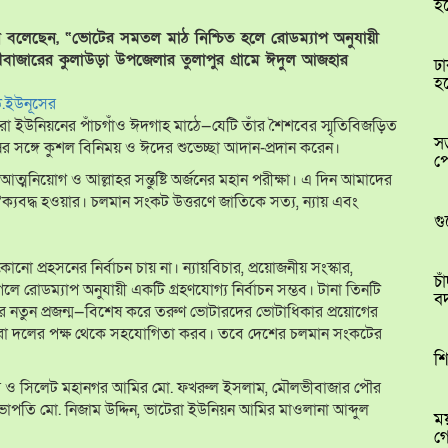
হ
 বলেছেন, “ভোটের সমতল মাঠ নিশ্চিত হলে রোডম্যাপ অনুযায়ী
লভীবাজারের কুলাউড়া উপজেলার তুলাপুর গ্রামে ঈদুল আজহার
ঢা
হ
 ড.ইউনূসের
 ইউনিয়নের পাঁচগাঁও ঈদগাহ মাঠে—যেটি তাঁর শৈশবের স্মৃতিবিজড়িত
সড়
ষের সঙ্গে কুশল বিনিময় ও ঈদের শুভেচ্ছা আদান-প্রদান করেন।
প
ত্মনিয়োগ ও আল্লাহর সন্তুষ্টি অর্জনের মহান পরীক্ষা। এ দিন আমাদের
 ঐক্যবদ্ধ হওয়ার। চলমান সংকট উত্তরণে জাতিকে সত্য, ন্যায় এবং
গু
 প্রহসনের নির্বাচন চায় না। ন্যায়বিচার, প্রয়োজনীয় সংস্কার,
চা
 রোডম্যাপ অনুযায়ী একটি গ্রহণযোগ্য নির্বাচন সম্ভব। টানা তিনটি
ব
বার নতুন প্রজন্ম—বিশেষ করে তরুণ ভোটারদের ভোটাধিকার প্রয়োগের
আমরা দলের পক্ষ থেকে সহযোগিতা করব। তবে দেশের চলমান সংকটের
শ
 সদস্য ও সিলেট মহানগর আমির মো. ফখরুল ইসলাম, মৌলভীবাজার পৌর
াপতি মো. নিজাম উদ্দিন, ভাটেরা ইউনিয়ন আমির মাওলানা আব্দুল
ময়
গ