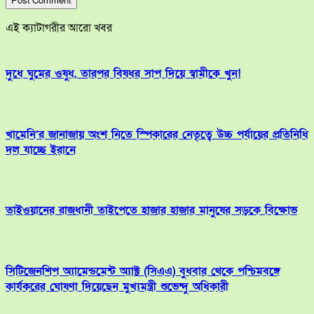
এই ক্যাটাগরীর আরো খবর
দুধে ঘুমের ওষুধ, তারপর বিষধর সাপ দিয়ে স্বামীকে খুন!
খামেনি’র জানাজায় অংশ নিতে স্পিকারের নেতৃত্বে উচ্চ পর্যায়ের প্রতিনিধি
দল যাচ্ছে ইরানে
তাইওয়ানের রাজধানী তাইপেতে হাজার হাজার মানুষের সড়কে বিক্ষোভ
সিটিজেনশিপ অ্যামেন্ডমেন্ট অ্যাক্ট (সিএএ) বুধবার থেকে পশ্চিমবঙ্গে
কার্যকরের ঘোষণা দিয়েছেন মুখ্যমন্ত্রী শুভেন্দু অধিকারী