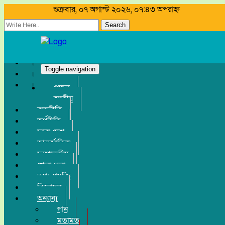
শুক্রবার, ০৭ অগাস্ট ২০২৬, ০৭:৪৩ অপরাহ্ন
Search
Toggle navigation
প্রচ্ছদ
জাতীয়
রাজনীতি
অর্থনীতি
সারা দেশ
আন্তর্জাতিক
সম্পাদকীয়
খেলা-ধুলা
তথ্য-প্রযুক্তি
বিনোদন
অন্যান্য
গান
মতামত