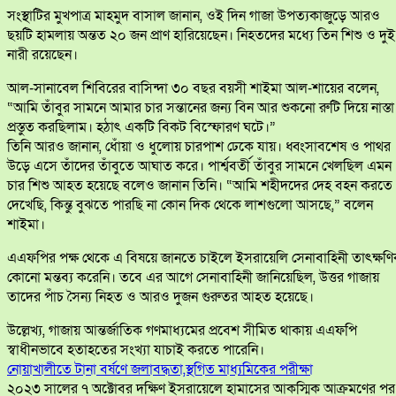
সংস্থাটির মুখপাত্র মাহমুদ বাসাল জানান, ওই দিন গাজা উপত্যকাজুড়ে আরও
ছয়টি হামলায় অন্তত ২০ জন প্রাণ হারিয়েছেন। নিহতদের মধ্যে তিন শিশু ও দুই
নারী রয়েছেন।
আল-সানাবেল শিবিরের বাসিন্দা ৩০ বছর বয়সী শাইমা আল-শায়ের বলেন,
“আমি তাঁবুর সামনে আমার চার সন্তানের জন্য বিন আর শুকনো রুটি দিয়ে নাস্তা
প্রস্তুত করছিলাম। হঠাৎ একটি বিকট বিস্ফোরণ ঘটে।”
তিনি আরও জানান, ধোঁয়া ও ধুলোয় চারপাশ ঢেকে যায়। ধ্বংসাবশেষ ও পাথর
উড়ে এসে তাঁদের তাঁবুতে আঘাত করে। পার্শ্ববর্তী তাঁবুর সামনে খেলছিল এমন
চার শিশু আহত হয়েছে বলেও জানান তিনি। “আমি শহীদদের দেহ বহন করতে
দেখেছি, কিন্তু বুঝতে পারছি না কোন দিক থেকে লাশগুলো আসছে,” বলেন
শাইমা।
এএফপির পক্ষ থেকে এ বিষয়ে জানতে চাইলে ইসরায়েলি সেনাবাহিনী তাৎক্ষণ
কোনো মন্তব্য করেনি। তবে এর আগে সেনাবাহিনী জানিয়েছিল, উত্তর গাজায়
তাদের পাঁচ সৈন্য নিহত ও আরও দুজন গুরুতর আহত হয়েছে।
উল্লেখ্য, গাজায় আন্তর্জাতিক গণমাধ্যমের প্রবেশ সীমিত থাকায় এএফপি
স্বাধীনভাবে হতাহতের সংখ্যা যাচাই করতে পারেনি।
নোয়াখালীতে টানা বর্ষণে জলাবদ্ধতা,স্থগিত মাধ্যমিকের পরীক্ষা
২০২৩ সালের ৭ অক্টোবর দক্ষিণ ইসরায়েলে হামাসের আকস্মিক আক্রমণের পর