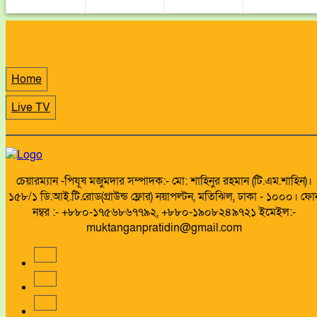
Home
Live TV
চেয়ারম্যান -পিযূষ মজুমদার সম্পাদক:- মো: শাহিনুর রহমান (টি.এম.শাহিন)।
১৫৮/১ ডি.আই.টি.রোড(গ্রাউন্ড ফ্লোর) নয়াপল্টন, মতিঝিল, ঢাকা - ১০০০। ফো
নম্বর :- +৮৮০-১৭৫৬৮৬৭৭৯২, +৮৮০-১৯০৮২৪৯৭২১ ইমেইল:-
muktanganpratidin@gmail.com