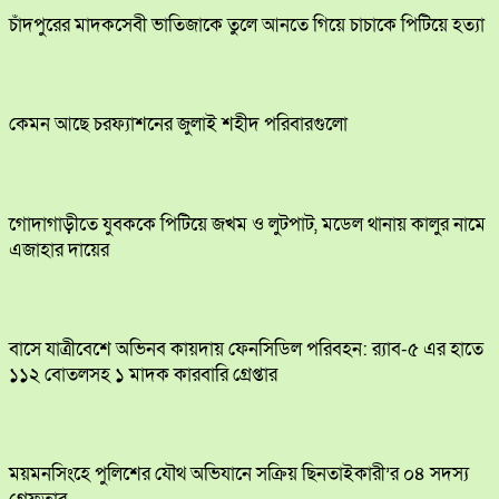
চাঁদপুরের মাদকসেবী ভাতিজাকে তুলে আনতে গিয়ে চাচাকে পিটিয়ে হত্যা
কেমন আছে চরফ্যাশনের জুলাই শহীদ পরিবারগুলো
​গোদাগাড়ীতে যুবককে পিটিয়ে জখম ও লুটপাট, মডেল থানায় কালুর নামে
এজাহার দায়ের
বাসে যাত্রীবেশে অভিনব কায়দায় ফেনসিডিল পরিবহন: র‍্যাব-৫ এর হাতে
১১২ বোতলসহ ১ মাদক কারবারি গ্রেপ্তার
ময়মনসিংহে পুলিশের যৌথ অভিযানে সক্রিয় ছিনতাইকারী’র ০৪ সদস্য