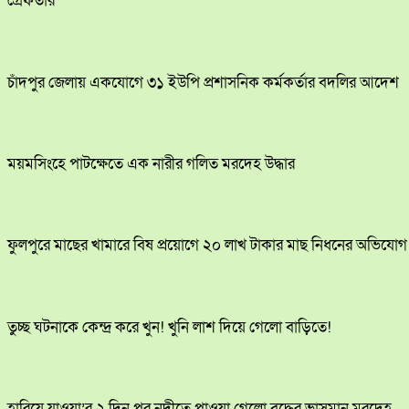
গ্রেফতার
চাঁদপুর জেলায় একযোগে ৩১ ইউপি প্রশাসনিক কর্মকর্তার বদলির আদেশ
ময়মসিংহে পাটক্ষেতে এক নারীর গলিত মরদেহ উদ্ধার
ফুলপুরে মাছের খামারে বিষ প্রয়োগে ২০ লাখ টাকার মাছ নিধনের অভিযোগ
তুচ্ছ ঘটনাকে কেন্দ্র করে খুন! খুনি লাশ দিয়ে গেলো বাড়িতে!
হারিয়ে যাওয়া’র ২ দিন পর নদীতে পাওয়া গেলো বৃদ্ধের ভাসমান মরদেহ