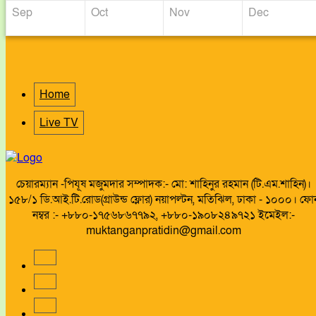
Sep
Oct
Nov
Dec
Home
Live TV
চেয়ারম্যান -পিযূষ মজুমদার সম্পাদক:- মো: শাহিনুর রহমান (টি.এম.শাহিন)।
১৫৮/১ ডি.আই.টি.রোড(গ্রাউন্ড ফ্লোর) নয়াপল্টন, মতিঝিল, ঢাকা - ১০০০। ফো
নম্বর :- +৮৮০-১৭৫৬৮৬৭৭৯২, +৮৮০-১৯০৮২৪৯৭২১ ইমেইল:-
muktanganpratidin@gmail.com