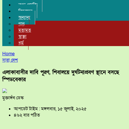
তথ্য-প্রযুক্তি
বিনোদন
অন্যান্য
গান
মতামত
স্বাস্থ্য
ধর্ম
Home
সারা দেশ
এলাকাবাসীর দাবি পূরণ, শিবালয়ে দুর্ঘটনাপ্রবণ স্থানে বসছে
স্পিডবেকার
মুক্তাঙ্গঁন ডেস্ক
আপডেট টাইম : মঙ্গলবার, ১৫ জুলাই, ২০২৫
৪৬২ বার পঠিত