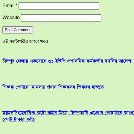
Email
*
Website
এই ক্যাটাগরীর আরো খবর
চাঁদপুর জেলায় একযোগে ৩১ ইউপি প্রশাসনিক কর্মকর্তার বদলির আদেশ
শিক্ষক পেটানো মামলায় প্রধান শিক্ষকসহ তিনজন হাজতে
ময়মনসিংহের’নিপা অটো রাইস মিলে “ইস্পাহানি এগ্রো’র গোডাউনে আগু
কোটি টাকার ক্ষতি