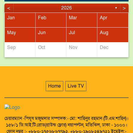
মুখোমুখি সংঘর্ষে যুবদলের কর্মী নিহত,
আহত – ১
<
>
2026
▼
Jan
Feb
Mar
Apr
May
Jun
Jul
Aug
Sep
Oct
Nov
Dec
Home
Live TV
চেয়ারম্যান -পিযূষ মজুমদার সম্পাদক:- মো: শাহিনুর রহমান (টি.এম.শাহিন)।
১৫৮/১ ডি.আই.টি.রোড(গ্রাউন্ড ফ্লোর) নয়াপল্টন, মতিঝিল, ঢাকা - ১০০০।
ফোন নম্বর :- +৮৮০-১৭৫৬৮৬৭৭৯২, +৮৮০-১৯০৮২৪৯৭২১ ইমেইল:-