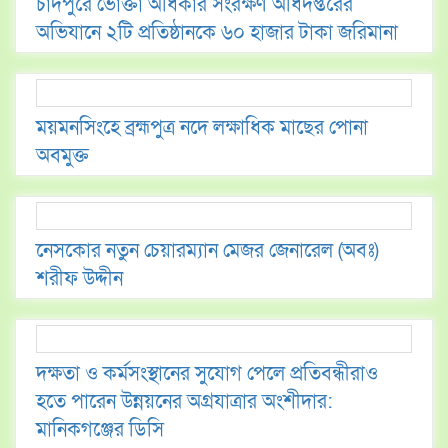
চাঁদপুরে ভোক্তা অধিকার সংরক্ষণ অধিদপ্তরের
অভিযানে ২টি প্রতিষ্ঠানকে ৬০ হাজার টাকা জরিমানা
ময়মনসিংহে ব্রহ্মপুত্র নদে লক্ষাধিক মাছের পোনা
অবমুক্ত
​নেসকোর নতুন চেয়ারম্যান মেজর জেনারেল (অবঃ)
শরীফ উদ্দীন
দক্ষতা ও কর্মসংস্থানের সুযোগ পেলে প্রতিবন্ধীরাও
হতে পারেন উন্নয়নের অগ্রযাত্রার অংশীদার:
মানিকগঞ্জের ডিসি