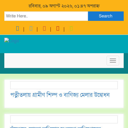
রবিবার, ০৯ অগাস্ট ২০২৬, ০১:৪৭ অপরাহ্ন
Search
Toggle
navigat
পত্নীতলায় গ্রামীণ শিল্প ও বাণিজ্য মেলার উদ্বোধন