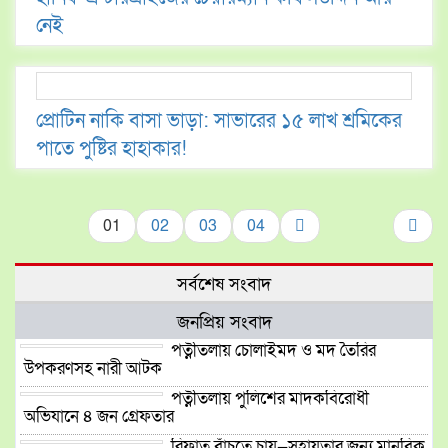
নেই
প্রোটিন নাকি বাসা ভাড়া: সাভারের ১৫ লাখ শ্রমিকের
পাতে পুষ্টির হাহাকার!
01
02
03
04
সর্বশেষ সংবাদ
জনপ্রিয় সংবাদ
পত্নীতলায় চোলাইমদ ও মদ তৈরির
উপকরণসহ নারী আটক
পত্নীতলায় পুলিশের মাদকবিরোধী
অভিযানে ৪ জন গ্রেফতার
রিফাত বাঁচতে চায়—সহায়তার জন্য মানবিক