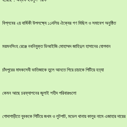
বিপ্লবের ২য় বার্ষিকী উপলক্ষ্যে ১১দলিয় ঐক্যের গণ মিছিল ও সমাবেশ অনুষ্ঠিত
ময়মনসিংহ রেঞ্জে নবনিযুক্ত ডিআইজি মোহাম্মদ জাহিদুল হাসানের যোগদান
চাঁদপুরের মাদকসেবী ভাতিজাকে তুলে আনতে গিয়ে চাচাকে পিটিয়ে হত্যা
কেমন আছে চরফ্যাশনের জুলাই শহীদ পরিবারগুলো
​গোদাগাড়ীতে যুবককে পিটিয়ে জখম ও লুটপাট, মডেল থানায় কালুর নামে এজাহার দায়ের