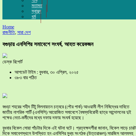
গান
মতামত
স্বাস্থ্য
ধর্ম
Home
রাজনীতি
,
সারা দেশ
বগুড়ায় এনসিপির সমাবেশে সংঘর্ষ, আহত কয়েকজন
ডেস্ক রিপোর্ট
আপডেট টাইম : বুধবার, ৩০ এপ্রিল, ২০২৫
৩৮৩ বার পঠিত
বগুড়া শহরের শহীদ টিটু মিলনায়তন চত্বরে (পৌর পার্ক) আওয়ামী লীগ নিষিদ্ধের দাবিতে
জাতীয় নাগরিক পার্টি (এনসিপি) আয়োজিত সমাবেশে বৈষম্যবিরোধী ছাত্র আন্দোলনের দুই
পক্ষের নেতা-কর্মীদের মধ্যে দফায় দফায় সংঘর্ষ হয়েছে।
বুধবার বিকেল সোয়া পাঁচটার দিকে এই ঘটনা ঘটে। প্রত্যক্ষদর্শীরা জানান, বিকেল সাড়ে চারট
দিকে সমাবেশস্থলে উপস্থিত হন এনসিপির মুখ্য সংগঠক (উত্তরাঞ্চল) সারজিস আলমসহ