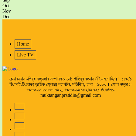
Sep
Oct
Nov
Dec
Home
Live TV
চেয়ারম্যান -পিযূষ মজুমদার সম্পাদক:- মো: শাহিনুর রহমান (টি.এম.শাহিন)। ১৫৮/১
ডি.আই.টি.রোড(গ্রাউন্ড ফ্লোর) নয়াপল্টন, মতিঝিল, ঢাকা - ১০০০। ফোন নম্বর :-
+৮৮০-১৭৫৬৮৬৭৭৯২, +৮৮০-১৯০৮২৪৯৭২১ ইমেইল:-
muktanganpratidin@gmail.com