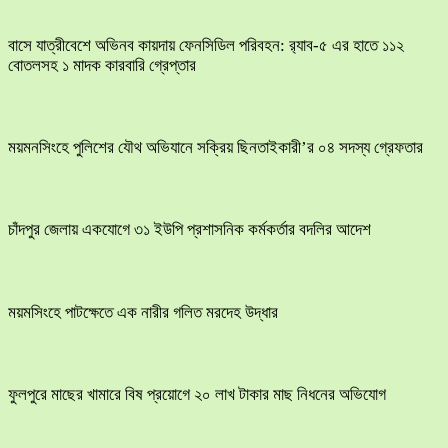
বাসে যাত্রীবেশে অভিনব কায়দায় ফেনসিডিল পরিবহন: র‍্যাব-৫ এর হাতে ১১২
বোতলসহ ১ মাদক কারবারি গ্রেপ্তার
ময়মনসিংহে পুলিশের যৌথ অভিযানে সক্রিয় ছিনতাইকারী’র ০৪ সদস্য গ্রেফতার
চাঁদপুর জেলায় একযোগে ৩১ ইউপি প্রশাসনিক কর্মকর্তার বদলির আদেশ
ময়মসিংহে পাটক্ষেতে এক নারীর গলিত মরদেহ উদ্ধার
ফুলপুরে মাছের খামারে বিষ প্রয়োগে ২০ লাখ টাকার মাছ নিধনের অভিযোগ