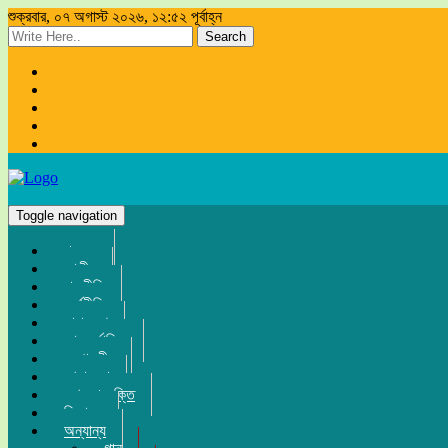
শুক্রবার, ০৭ অগাস্ট ২০২৬, ১২:৫২ পূর্বাহ্ন
Search
Toggle navigation
প্রচ্ছদ
জাতীয়
রাজনীতি
অর্থনীতি
সারা দেশ
আন্তর্জাতিক
সম্পাদকীয়
খেলা-ধুলা
তথ্য-প্রযুক্তি
বিনোদন
অন্যান্য