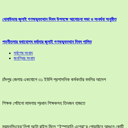
ধোবাউড়ায় জুলাই গণঅভ্যুত্থান দিবস উপলক্ষে আলোচনা সভা ও সংবর্ধনা অনুষ্ঠিত
পত্নীতলায় যথাযোগ্য মর্যাদায় জুলাই গণঅভ্যুত্থান দিবস পালিত
সর্বশেষ সংবাদ
জনপ্রিয় সংবাদ
চাঁদপুর জেলায় একযোগে ৩১ ইউপি প্রশাসনিক কর্মকর্তার বদলির আদেশ
শিক্ষক পেটানো মামলায় প্রধান শিক্ষকসহ তিনজন হাজতে
ময়মনসিংহের’নিপা অটো রাইস মিলে “ইস্পাহানি এগ্রো’র গোডাউনে আগুনে কোটি