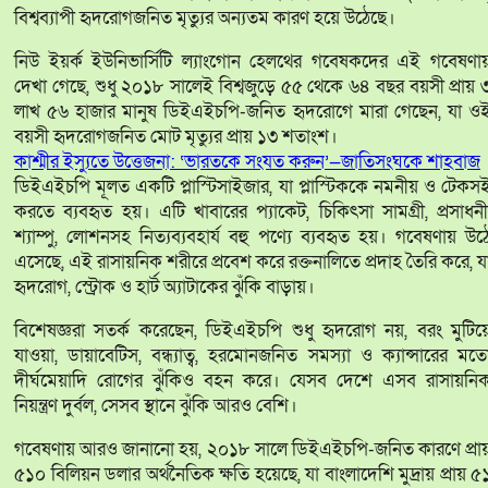
বিশ্বব্যাপী হৃদরোগজনিত মৃত্যুর অন্যতম কারণ হয়ে উঠেছে।
নিউ ইয়র্ক ইউনিভার্সিটি ল্যাংগোন হেলথের গবেষকদের এই গবেষণা
দেখা গেছে, শুধু ২০১৮ সালেই বিশ্বজুড়ে ৫৫ থেকে ৬৪ বছর বয়সী প্রায় 
লাখ ৫৬ হাজার মানুষ ডিইএইচপি-জনিত হৃদরোগে মারা গেছেন, যা ও
বয়সী হৃদরোগজনিত মোট মৃত্যুর প্রায় ১৩ শতাংশ।
কাশ্মীর ইস্যুতে উত্তেজনা: ‘ভারতকে সংযত করুন’—জাতিসংঘকে শাহবাজ
ডিইএইচপি মূলত একটি প্লাস্টিসাইজার, যা প্লাস্টিককে নমনীয় ও টেকস
করতে ব্যবহৃত হয়। এটি খাবারের প্যাকেট, চিকিৎসা সামগ্রী, প্রসাধনী
শ্যাম্পু, লোশনসহ নিত্যব্যবহার্য বহু পণ্যে ব্যবহৃত হয়। গবেষণায় উঠ
এসেছে, এই রাসায়নিক শরীরে প্রবেশ করে রক্তনালিতে প্রদাহ তৈরি করে, য
হৃদরোগ, স্ট্রোক ও হার্ট অ্যাটাকের ঝুঁকি বাড়ায়।
বিশেষজ্ঞরা সতর্ক করেছেন, ডিইএইচপি শুধু হৃদরোগ নয়, বরং মুটিয়
যাওয়া, ডায়াবেটিস, বন্ধ্যাত্ব, হরমোনজনিত সমস্যা ও ক্যান্সারের মত
দীর্ঘমেয়াদি রোগের ঝুঁকিও বহন করে। যেসব দেশে এসব রাসায়নি
নিয়ন্ত্রণ দুর্বল, সেসব স্থানে ঝুঁকি আরও বেশি।
গবেষণায় আরও জানানো হয়, ২০১৮ সালে ডিইএইচপি-জনিত কারণে প্রা
৫১০ বিলিয়ন ডলার অর্থনৈতিক ক্ষতি হয়েছে, যা বাংলাদেশি মুদ্রায় প্রায় ৫