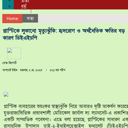
স্বাস্থ্য
ধর্ম
স্বাস্থ্য
Home
প্লাস্টিকে লুকানো মৃত্যুঝুঁকি: হৃদরোগ ও অর্থনৈতিক ক্ষতির বড়
কারণ ডিইএইচপি
ডেস্ক রিপোর্ট
আপডেট টাইম : শুক্রবার, ২ মে, ২০২৫
২৬১ বার পঠিত
প্লাস্টিক ব্যবহারের ভয়ংকর স্বাস্থ্যঝুঁকি নিয়ে আবারও দৃষ্টি আকর্ষণ করেছ
যুক্তরাজ্যভিত্তিক প্রভাবশালী মেডিকেল জার্নাল দ্য ল্যানসেট-এ প্রকাশি
একটি সাম্প্রতিক গবেষণা। এতে বলা হয়েছে, প্লাস্টিকের সাধারণ এ
রাসায়নিক উপাদান ডাই-২-ইথাইলহেক্সাইল ফথালেট (ডিইএইচপি