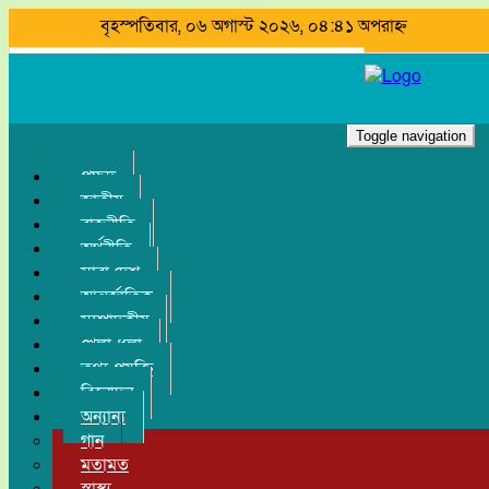
বৃহস্পতিবার, ০৬ অগাস্ট ২০২৬, ০৪:৪১ অপরাহ্ন
Search
Toggle navigation
প্রচ্ছদ
জাতীয়
রাজনীতি
অর্থনীতি
সারা দেশ
আন্তর্জাতিক
সম্পাদকীয়
খেলা-ধুলা
তথ্য-প্রযুক্তি
বিনোদন
অন্যান্য
গান
মতামত