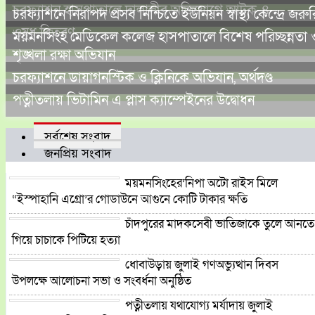
চরফ্যাশন হাসপাতালে দালালীর অভিযোগে আটক-৪
চরফ্যাশনে নিরাপদ প্রসব নিশ্চিতে ইউনিয়ন স্বাস্থ্য কেন্দ্রে জরুর
ওষুধ বিতরণ
ময়মনসিংহ মেডিকেল কলেজ হাসপাতালে বিশেষ পরিচ্ছন্নতা 
শৃঙ্খলা রক্ষা অভিযান
চরফ্যাশনে ডায়াগনস্টিক ও ক্লিনিকে অভিযান, অর্থদণ্ড
পত্নীতলায় ভিটামিন এ প্লাস ক্যাম্পেইনের উদ্বোধন
সর্বশেষ সংবাদ
জনপ্রিয় সংবাদ
ময়মনসিংহের’নিপা অটো রাইস মিলে
“ইস্পাহানি এগ্রো’র গোডাউনে আগুনে কোটি টাকার ক্ষতি
চাঁদপুরের মাদকসেবী ভাতিজাকে তুলে আনতে
গিয়ে চাচাকে পিটিয়ে হত্যা
ধোবাউড়ায় জুলাই গণঅভ্যুত্থান দিবস
উপলক্ষে আলোচনা সভা ও সংবর্ধনা অনুষ্ঠিত
পত্নীতলায় যথাযোগ্য মর্যাদায় জুলাই