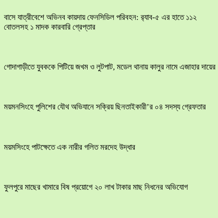
বাসে যাত্রীবেশে অভিনব কায়দায় ফেনসিডিল পরিবহন: র‍্যাব-৫ এর হাতে ১১২
বোতলসহ ১ মাদক কারবারি গ্রেপ্তার
​গোদাগাড়ীতে যুবককে পিটিয়ে জখম ও লুটপাট, মডেল থানায় কালুর নামে এজাহার দায়ের
ময়মনসিংহে পুলিশের যৌথ অভিযানে সক্রিয় ছিনতাইকারী’র ০৪ সদস্য গ্রেফতার
ময়মসিংহে পাটক্ষেতে এক নারীর গলিত মরদেহ উদ্ধার
ফুলপুরে মাছের খামারে বিষ প্রয়োগে ২০ লাখ টাকার মাছ নিধনের অভিযোগ