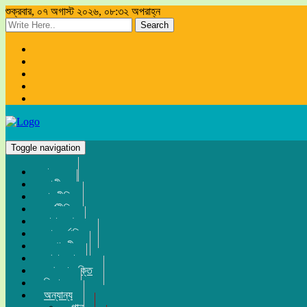
শুক্রবার, ০৭ অগাস্ট ২০২৬, ০৮:৩২ অপরাহ্ন
Search
Toggle navigation
প্রচ্ছদ
জাতীয়
রাজনীতি
অর্থনীতি
সারা দেশ
আন্তর্জাতিক
সম্পাদকীয়
খেলা-ধুলা
তথ্য-প্রযুক্তি
বিনোদন
অন্যান্য