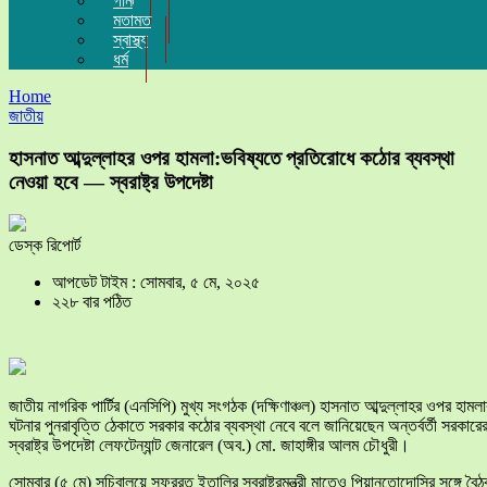
গান
মতামত
স্বাস্থ্য
ধর্ম
Home
জাতীয়
হাসনাত আব্দুল্লাহর ওপর হামলা:ভবিষ্যতে প্রতিরোধে কঠোর ব্যবস্থা
নেওয়া হবে — স্বরাষ্ট্র উপদেষ্টা
ডেস্ক রিপোর্ট
আপডেট টাইম : সোমবার, ৫ মে, ২০২৫
২২৮ বার পঠিত
জাতীয় নাগরিক পার্টির (এনসিপি) মুখ্য সংগঠক (দক্ষিণাঞ্চল) হাসনাত আব্দুল্লাহর ওপর হামলা
ঘটনার পুনরাবৃত্তি ঠেকাতে সরকার কঠোর ব্যবস্থা নেবে বলে জানিয়েছেন অন্তর্বর্তী সরকারে
স্বরাষ্ট্র উপদেষ্টা লেফটেন্যান্ট জেনারেল (অব.) মো. জাহাঙ্গীর আলম চৌধুরী।
সোমবার (৫ মে) সচিবালয়ে সফররত ইতালির স্বরাষ্ট্রমন্ত্রী মাতেও পিয়ানতোদোসির সঙ্গে বৈ