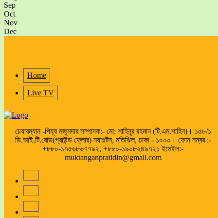
Sep
Oct
Nov
Dec
Home
Live TV
চেয়ারম্যান -পিযূষ মজুমদার সম্পাদক:- মো: শাহিনুর রহমান (টি.এম.শাহিন)। ১৫৮/১
ডি.আই.টি.রোড(গ্রাউন্ড ফ্লোর) নয়াপল্টন, মতিঝিল, ঢাকা - ১০০০। ফোন নম্বর :-
+৮৮০-১৭৫৬৮৬৭৭৯২, +৮৮০-১৯০৮২৪৯৭২১ ইমেইল:-
muktanganpratidin@gmail.com