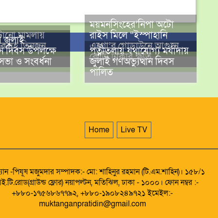
ময়মনসিংহের’নিপা অটো
টানো মামলায়
রাইস মিলে “ইস্পাহানি
 জুলাই
ক্ষকসহ তিনজন
এগ্রো’র গোডাউনে আগুনে
থান দিবস উপলক্ষে
পত্নীতলায় যথাযোগ্য মর্যাদায়
কোটি টাকার ক্ষতি
ভা ও সংবর্ধনা
জুলাই গণঅভ্যুত্থান দিবস
পালিত
Home
Live TV
্যান -পিযূষ মজুমদার সম্পাদক:- মো: শাহিনুর রহমান (টি.এম.শাহিন)। ১৫৮/১
ই.টি.রোড(গ্রাউন্ড ফ্লোর) নয়াপল্টন, মতিঝিল, ঢাকা - ১০০০। ফোন নম্বর :-
+৮৮০-১৭৫৬৮৬৭৭৯২, +৮৮০-১৯০৮২৪৯৭২১ ইমেইল:-
muktanganpratidin@gmail.com