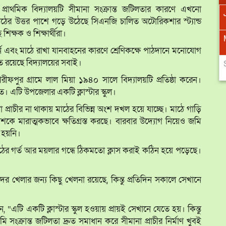
্রাথমিক বিদ্যালয়টি সীমানা সংক্রান্ত জটিলতার কারণে এখনো
Jan
Jan
Feb
Feb
Mar
Mar
Apr
Apr
মাঠের উত্তর পাশে গড়ে উঠেছে সিএনজি চালিত অটোরিকশার স্ট্যান্ড
ক্ষক ও শিক্ষার্থীরা।
May
May
Jun
Jun
Jul
Jul
Aug
Aug
্ন এবং মাঠে রাখা যানবাহনের কারণে শ্রেণিকক্ষে পাঠদানে মনোযোগ
ুঁকিতে রয়েছে বিদ্যালয়ের সবাই।
Sep
Sep
Oct
Oct
Nov
Nov
Dec
Dec
ফপুর গ্রামে লাল মিয়া ১৯৪০ সালে বিদ্যালয়টি প্রতিষ্ঠা করেন।
ত। এটি উপজেলার একটি ক্লাস্টার স্কুল।
া প্রাচীর না থাকায় মাঠের বিভিন্ন অংশ দখল হয়ে যাচ্ছে। মাঠে গাড়ি
বেশকে মারাত্মকভাবে ক্ষতিগ্রস্ত করছে। বারবার উদ্যোগ নিয়েও জমি
ব হয়নি।
“মাঠের গর্ত আর ময়লার গন্ধে ঠিকমতো ক্লাস করাই কঠিন হয়ে পড়েছে।
দের খেলার জন্য কিছু খেলনা রয়েছে, কিন্তু প্রতিদিন সকালে সেখানে
টি একটি ক্লাস্টার স্কুল হওয়ায় প্রায়ই সেখানে যেতে হয়। কিন্তু
সংক্রান্ত জটিলতা দ্রুত সমাধান করে সীমানা প্রাচীর নির্মাণ খুবই