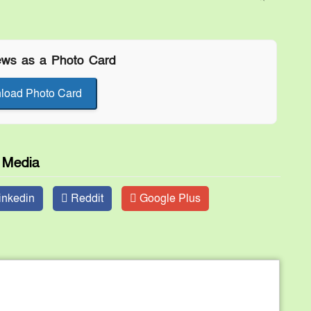
ews as a Photo Card
load Photo Card
l Media
inkedin
Reddit
Google Plus