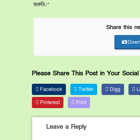
জরুরি।”
Share this n
Down
Please Share This Post in Your Socia
Facebook
Twitter
Digg
L
Pinterest
Print
Leave a Reply