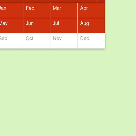
Jan
Feb
Mar
Apr
May
Jun
Jul
Aug
Sep
Oct
Nov
Dec