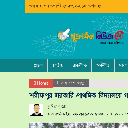
শুক্রবার, ০৭ অগাস্ট ২০২৬, ০২:১৪ অপরাহ্ন
প্রচ্ছদ
জাতীয়
রাজনীতি
অর্থনীতি
সারা
সারা দেশ
,
স্বাস্থ্য
Home
শরীফপুর সরকারি প্রাথমিক বিদ্যালয়ে গ
কুমিল্লা ব্যুরো
আপডেট টাইম : মঙ্গলবার, ১৩ মে, ২০২৫
১৮৪ বার 