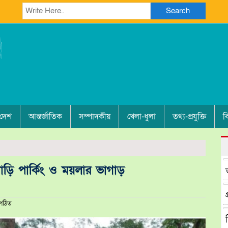
Search
 দেশ
আন্তর্জাতিক
সম্পাদকীয়
খেলা-ধুলা
তথ্য-প্রযুক্তি
ব
াড়ি পার্কিং ও ময়লার ভাগাড়
পঠিত