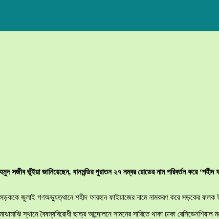
মাহমুদ সজীব ভূঁইয়া জানিয়েছেন, ধানমন্ডির পুরাতন ২৭ নম্বর রোডের নাম পরিবর্তন করে ‘শহ
্বর সড়ককে জুলাই গণঅভ্যুত্থানে শহীদ ফারহান ফাইয়াজের নামে নামকরণ করে সড়কের ফলক
মাঝামাঝি স্থানে বৈষম্যবিরোধী ছাত্র আন্দোলনে সামনের সারিতে থাকা ঢাকা রেসিডেনশিয়াল 