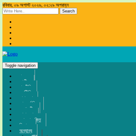
রবিবার, ০৯ অগাস্ট ২০২৬, ০২:২৯ অপরাহ্ন
Search
Toggle navigation
প্রচ্ছদ
জাতীয়
রাজনীতি
অর্থনীতি
সারা দেশ
আন্তর্জাতিক
সম্পাদকীয়
খেলা-ধুলা
তথ্য-প্রযুক্তি
বিনোদন
অন্যান্য