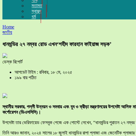
গান
মতামত
স্বাস্থ্য
ধর্ম
Home
জাতীয়
ধানমন্ডির ২৭ নম্বর রোড এখন‘শহীদ ফারহান ফাইয়াজ সড়ক’
ডেস্ক রিপোর্ট
আপডেট টাইম : রবিবার, ১৮ মে, ২০২৫
১৯৯ বার পঠিত
স্থানীয় সরকার, পল্লী উন্নয়ন ও সমবায় এবং যুব ও ক্রীড়া মন্ত্রণালয়ের উপদেষ্টা আসিফ 
কর্পোরেশন (ডিএসসিসি)।
উপদেষ্টা তার ভেরিফায়েড ফেসবুক পেজে এক পোস্টে লেখেন, “ধানমন্ডির পুরাতন ২৭ নম
তিনি আরও জানান, ২০২৪ সালের ১৮ জুলাই ধানমন্ডির রাপা প্লাজা এবং জেনেটিক প্লাজার 