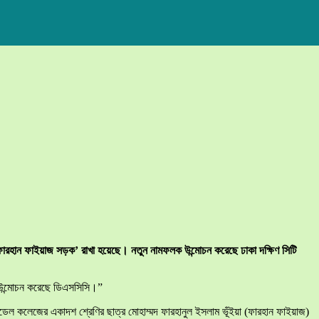
ীদ ফারহান ফাইয়াজ সড়ক’ রাখা হয়েছে। নতুন নামফলক উন্মোচন করেছে ঢাকা দক্ষিণ সিটি
 উন্মোচন করেছে ডিএসসিসি।”
মডেল কলেজের একাদশ শ্রেণির ছাত্র মোহাম্মদ ফারহানুল ইসলাম ভূঁইয়া (ফারহান ফাইয়াজ)