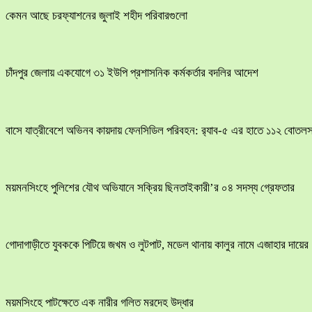
কেমন আছে চরফ্যাশনের জুলাই শহীদ পরিবারগুলো
চাঁদপুর জেলায় একযোগে ৩১ ইউপি প্রশাসনিক কর্মকর্তার বদলির আদেশ
বাসে যাত্রীবেশে অভিনব কায়দায় ফেনসিডিল পরিবহন: র‍্যাব-৫ এর হাতে ১১২ বোতলস
ময়মনসিংহে পুলিশের যৌথ অভিযানে সক্রিয় ছিনতাইকারী’র ০৪ সদস্য গ্রেফতার
​গোদাগাড়ীতে যুবককে পিটিয়ে জখম ও লুটপাট, মডেল থানায় কালুর নামে এজাহার দায়ের
ময়মসিংহে পাটক্ষেতে এক নারীর গলিত মরদেহ উদ্ধার