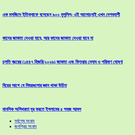
এক মসজিদে ইতিক্বাফে বসেছেন ৯০০ মুসুল্লি; এই আলোচনাই এখন দেশব‍্যাপী
কাদের জাকাত দেওয়া যাবে, আর কাদের জাকাত দেওয়া যাবে না
চলতি বছরের (১৪৪৭ হিজরি/২০২৬) জাকাত এবং ফিতরার নেসাব ও পরিমাণ ঘোষণা
বিয়ের আগে যে বিষয়গুলোর জ্ঞান থাকা উচিত
মানসিক অস্থিরতা দূর করতে ইসলামের ৫ সহজ আমল
সর্বশেষ সংবাদ
জনপ্রিয় সংবাদ