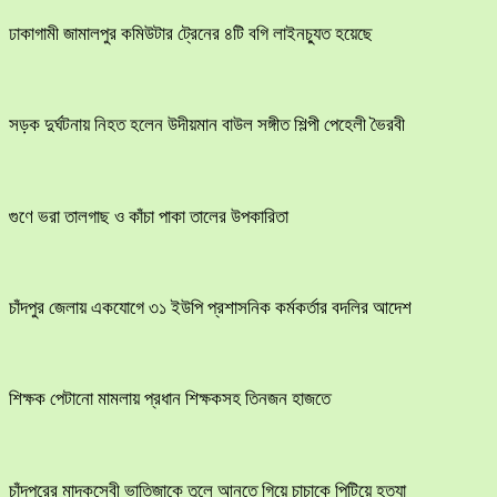
ঢাকাগামী জামালপুর কমিউটার ট্রেনের ৪টি বগি লাইনচ্যুত হয়েছে
সড়ক দুর্ঘটনায় নিহত হলেন উদীয়মান বাউল সঙ্গীত শিল্পী পেহেলী ভৈরবী
গুণে ভরা তালগাছ ও কাঁচা পাকা তালের উপকারিতা
চাঁদপুর জেলায় একযোগে ৩১ ইউপি প্রশাসনিক কর্মকর্তার বদলির আদেশ
শিক্ষক পেটানো মামলায় প্রধান শিক্ষকসহ তিনজন হাজতে
চাঁদপুরের মাদকসেবী ভাতিজাকে তুলে আনতে গিয়ে চাচাকে পিটিয়ে হত্যা