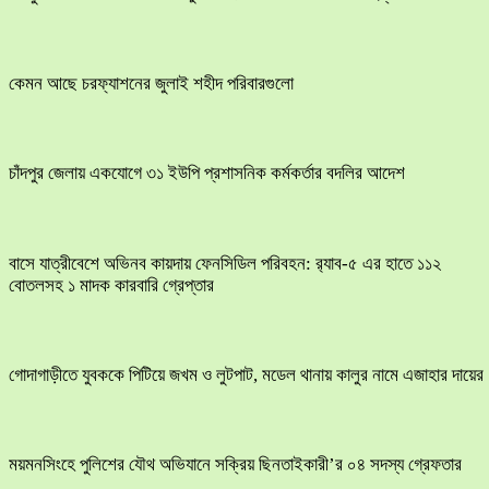
কেমন আছে চরফ্যাশনের জুলাই শহীদ পরিবারগুলো
চাঁদপুর জেলায় একযোগে ৩১ ইউপি প্রশাসনিক কর্মকর্তার বদলির আদেশ
বাসে যাত্রীবেশে অভিনব কায়দায় ফেনসিডিল পরিবহন: র‍্যাব-৫ এর হাতে ১১২
বোতলসহ ১ মাদক কারবারি গ্রেপ্তার
​গোদাগাড়ীতে যুবককে পিটিয়ে জখম ও লুটপাট, মডেল থানায় কালুর নামে এজাহার দায়ের
ময়মনসিংহে পুলিশের যৌথ অভিযানে সক্রিয় ছিনতাইকারী’র ০৪ সদস্য গ্রেফতার