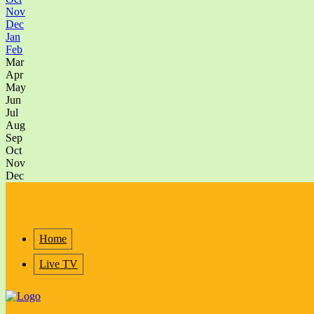
Nov
Dec
Jan
Feb
Mar
Apr
May
Jun
Jul
Aug
Sep
Oct
Nov
Dec
Home
Live TV