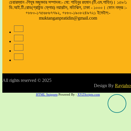
চেয়ারম্যান -পিযূষ মজুমদার সম্পাদক:- মো: শাহিনুর রহমান (টি.এম.শাহিন)। ১৫৮/১
ডি.আই.টি.রোড(গ্রাউন্ড ফ্লোর) নয়াপল্টন, মতিঝিল, ঢাকা - ১০০০। ফোন নম্বর :-
+৮৮০-১৭৫৬৮৬৭৭৯২, +৮৮০-১৯০৮২৪৯৭২১ ইমেইল:-
muktanganpratidin@gmail.com
All rights reserved © 2025
Design By
Raytaho
HTML Snippets
Powered By :
XYZScripts.com