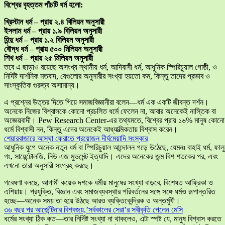
বিশ্বের বৃহত্তম পাঁচটি ধর্ম হলো:
খ্রিস্টান ধর্ম – প্রায় ২.৪ বিলিয়ন অনুসারী
ইসলাম ধর্ম – প্রায় ১.৯ বিলিয়ন অনুসারী
হিন্দু ধর্ম – প্রায় ১.২ বিলিয়ন অনুসারী
বৌদ্ধ ধর্ম – প্রায় ৫০০ মিলিয়ন অনুসারী
শিখ ধর্ম – প্রায় ২৫ মিলিয়ন অনুসারী
তবে এ ছাড়াও রয়েছে অসংখ্য স্থানীয় ধর্ম, আদিবাসী ধর্ম, আধুনিক স্পিরিচুয়াল গোষ্ঠী, ও
নির্দিষ্ট দার্শনিক মতবাদ, যেগুলোর অনুসারীর সংখ্যা হয়তো কম, কিন্তু তাদের প্রভাব ও
সাংস্কৃতিক গুরুত্ব অসামান্য।
এ প্রশ্নের উত্তর দিতে গিয়ে সমাজবিজ্ঞানীরা বলেন—ধর্ম এক একটি জীবন্ত দর্শন।
অনেকে নিজের বিশ্বাসকে কোনো প্রচলিত ধর্মে ফেলেন না, আবার অনেকেই নাস্তিক বা
অজ্ঞেয়বাদী। Pew Research Center-এর তথ্যমতে, বিশ্বের প্রায় ১৬% মানুষ কোনো
ধর্মে বিশ্বাসী নন, কিন্তু এদের অনেকেই আধ্যাত্মিকতায় বিশ্বাস করেন।
শেয়ারবাজারে আস্থা ফেরাতে প্রয়োজন দীর্ঘমেয়াদি সংস্কার
আধুনিক যুগে অনেক নতুন ধর্ম বা স্পিরিচুয়াল আন্দোলন গড়ে উঠেছে, যেমনঃ বাহাই ধর্ম, ফাল
গং, সায়েন্টোলজি, নিউ এজ মুভমেন্ট ইত্যাদি। এদের অনেকের জন্ম বিশ শতকের পর, এবং
এখনো তারা অনুসারী সংগ্রহ করছে।
গবেষণা বলছে, আগামী কয়েক দশকে ধর্মীয় মানুষের সংখ্যা বাড়বে, বিশেষত আফ্রিকা ও
এশিয়ায়। প্রযুক্তি, বিজ্ঞান এবং সমাজব্যবস্থার পরিবর্তনের সঙ্গে সঙ্গে ধর্মও রূপান্তরিত
হচ্ছে—অনেক সময় তা হয়ে উঠছে আরও ব্যক্তিকেন্দ্রিক ও অন্তর্মুখী।
৩৬ বছর পর আর্জেন্টিনার বিশ্বজয়,’সর্বকালের সেরা’র স্বীকৃতি পেলেন মেসি
ধর্মের সংখ্যা ঠিক কত—তার নির্দিষ্ট সংখ্যা না থাকলেও, এটা স্পষ্ট যে, মানুষ বিশ্বাস করতে