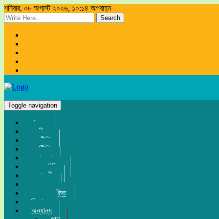
শনিবার, ০৮ অগাস্ট ২০২৬, ১০:১৪ অপরাহ্ন
Search
Toggle navigation
প্রচ্ছদ
জাতীয়
রাজনীতি
অর্থনীতি
সারা দেশ
আন্তর্জাতিক
সম্পাদকীয়
খেলা-ধুলা
তথ্য-প্রযুক্তি
বিনোদন
অন্যান্য