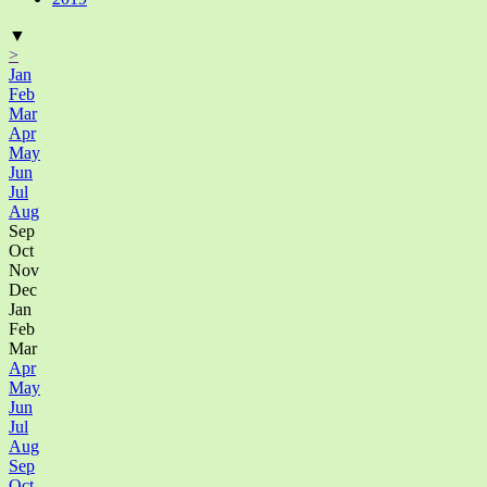
▼
>
Jan
Feb
Mar
Apr
May
Jun
Jul
Aug
Sep
Oct
Nov
Dec
Jan
Feb
Mar
Apr
May
Jun
Jul
Aug
Sep
Oct