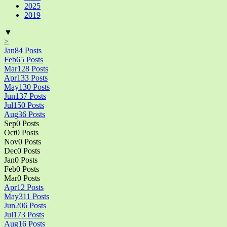
2025
2019
▼
>
Jan
84
Posts
Feb
65
Posts
Mar
128
Posts
Apr
133
Posts
May
130
Posts
Jun
137
Posts
Jul
150
Posts
Aug
36
Posts
Sep
0
Posts
Oct
0
Posts
Nov
0
Posts
Dec
0
Posts
Jan
0
Posts
Feb
0
Posts
Mar
0
Posts
Apr
12
Posts
May
311
Posts
Jun
206
Posts
Jul
173
Posts
Aug
16
Posts