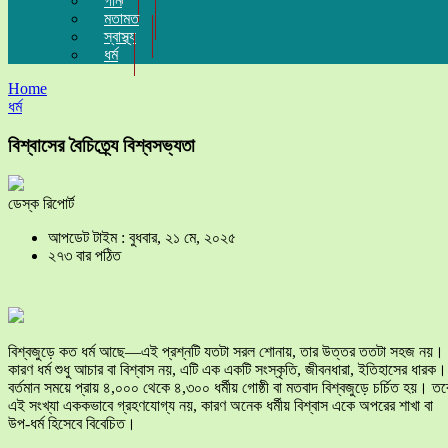
গান
মতামত
স্বাস্থ্য
ধর্ম
Home
ধর্ম
বিশ্বাসের বৈচিত্র্যে বিশ্বসভ্যতা
ডেস্ক রিপোর্ট
আপডেট টাইম : বুধবার, ২১ মে, ২০২৫
২৭৩ বার পঠিত
বিশ্বজুড়ে কত ধর্ম আছে—এই প্রশ্নটি যতটা সরল শোনায়, তার উত্তর ততটা সহজ নয়।
কারণ ধর্ম শুধু আচার বা বিশ্বাস নয়, এটি এক একটি সংস্কৃতি, জীবনধারা, ইতিহাসের ধারক।
বর্তমান সময়ে প্রায় ৪,০০০ থেকে ৪,৩০০ ধর্মীয় গোষ্ঠী বা মতবাদ বিশ্বজুড়ে চর্চিত হয়। তব
এই সংখ্যা এককভাবে গ্রহণযোগ্য নয়, কারণ অনেক ধর্মীয় বিশ্বাস একে অপরের শাখা বা
উপ-ধর্ম হিসেবে বিবেচিত।