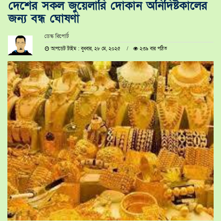
দেশের সকল জুয়েলারি দোকান অনির্দিষ্টকালের
জন্য বন্ধ ঘোষণা
ডেস্ক রিপোর্ট
আপডেট টাইম : বুধবার, ২৮ মে, ২০২৫
২৩৯ বার পঠিত