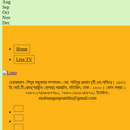
Aug
Sep
Oct
Nov
Dec
Home
Live TV
চেয়ারম্যান -পিযূষ মজুমদার সম্পাদক:- মো: শাহিনুর রহমান (টি.এম.শাহিন)। ১৫৮/১
ডি.আই.টি.রোড(গ্রাউন্ড ফ্লোর) নয়াপল্টন, মতিঝিল, ঢাকা - ১০০০। ফোন নম্বর :-
+৮৮০-১৭৫৬৮৬৭৭৯২, +৮৮০-১৯০৮২৪৯৭২১ ইমেইল:-
muktanganpratidin@gmail.com