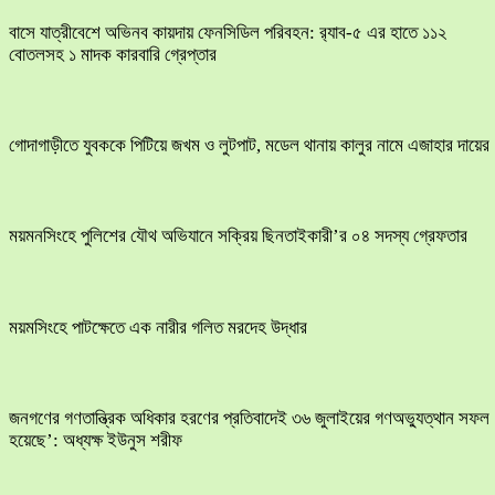
বাসে যাত্রীবেশে অভিনব কায়দায় ফেনসিডিল পরিবহন: র‍্যাব-৫ এর হাতে ১১২
বোতলসহ ১ মাদক কারবারি গ্রেপ্তার
​গোদাগাড়ীতে যুবককে পিটিয়ে জখম ও লুটপাট, মডেল থানায় কালুর নামে এজাহার দায়ের
ময়মনসিংহে পুলিশের যৌথ অভিযানে সক্রিয় ছিনতাইকারী’র ০৪ সদস্য গ্রেফতার
ময়মসিংহে পাটক্ষেতে এক নারীর গলিত মরদেহ উদ্ধার
জনগণের গণতান্ত্রিক অধিকার হরণের প্রতিবাদেই ৩৬ জুলাইয়ের গণঅভ্যুত্থান সফল
হয়েছে’: অধ্যক্ষ ইউনুস শরীফ