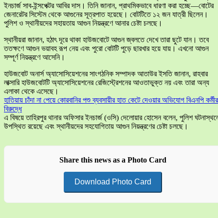
ইনচার্জ সাব-ইন্সপেক্টর আবির দাস। তিনি জানান, প্রাথমিকভাবে ধারণা করা হচ্ছে—বোটের
জেনারেটর সিস্টেম থেকে আগুনের সূত্রপাত হয়েছে। বোটটিতে ১২ জন যাত্রী ছিলেন।
পুলিশ ও স্থানীয়দের সহায়তায় আগুন নিয়ন্ত্রণে আনার চেষ্টা চলছে।
স্থানীয়রা জানান, হঠাৎ দূরে থাকা হাউজবোটে আগুন জ্বলতে দেখে তারা ছুটে যান। তবে
ততক্ষণে আগুন ভয়াবহ রূপ নেয় এবং পুরো বোটটি পুড়ে ছারখার হয়ে যায়। এখনো আগুন
সম্পূর্ণ নিয়ন্ত্রণে আসেনি।
হাউজবোট অনার্স অ্যাসোসিয়েশনের সাংগঠনিক সম্পাদক আতাউর ইসতি জানান, রাহবার
লাক্সারি হাউজবোটটি অ্যাসোসিয়েশনের রেজিস্ট্রেশনের আওতাভুক্ত নয় এবং তারা অন্য
এলাকা থেকে এসেছে।
হাতিয়ায় চাঁদা না পেয়ে কোরবানির পশু ব্যবসায়ীর হাত কেটে দেওয়ার অভিযোগ বিএনপি কর্মীর
বিরুদ্ধে
এ বিষয়ে তাহিরপুর থানার অফিসার ইনচার্জ (ওসি) দেলোয়ার হোসেন বলেন, পুলিশ ঘটনাস্থল
উপস্থিত রয়েছে এবং স্থানীয়দের সহযোগিতায় আগুন নিয়ন্ত্রণের চেষ্টা চলছে।
Share this news as a Photo Card
Download Photo Card