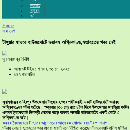
গান
মতামত
স্বাস্থ্য
ধর্ম
Home
সারা দেশ
টাঙ্গুয়ার হাওরে হাউজবোটে ভয়াবহ অগ্নিকাণ্ড,হতাহতের খবর নেই
সুনামগঞ্জ প্রতিনিধি
আপডেট টাইম : শনিবার, ৩১ মে, ২০২৫
৫৪২ বার পঠিত
সুনামগঞ্জের তাহিরপুর উপজেলার টাঙ্গুয়ার হাওরে পর্যটকবাহী একটি হাউজবোটে ভয়াবহ
অগ্নিকাণ্ডের ঘটনা ঘটেছে। শুক্রবার (৩০ মে) রাত ৮টার দিকে উপজেলার জনপ্রিয় পর্যটন
এলাকা ট্যাকেরঘাট নিলাদ্রী লেকের পাড়ে রাহবার লাক্সারি হাউজবোটের একটি বোটে এ
অগ্নিকাণ্ড ঘটে।
কয়রায় বৈষম্যবিরোধী ছাত্র আন্দোলনের আহ্বায়ক গোলাম রব্বানীর পদত্যাগ
ঘটনায় কোনো হতাহতের খবর পাওয়া যায়নি বলে নিশ্চিত করেছেন ট্যাকেরঘাট পুলিশ ফাঁড়ির