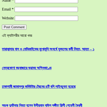
Name
*
Email
*
Website
এই ক্যাটাগরীর আরো খবর
তারাকান্দায় বাস ও মোটরবাইকের মুখোমুখি সংঘর্ষে যুবদলের কর্মী নিহত, আহত – ১
নেত্রকোণা বড়বাজারে ভয়াবহ অগ্নিকাণ্ডে
ঢাকাগামী জামালপুর কমিউটার ট্রেনের ৪টি বগি লাইনচ্যুত হয়েছে
সড়ক দুর্ঘটনায় নিহত হলেন উদীয়মান বাউল সঙ্গীত শিল্পী পেহেলী ভৈরবী