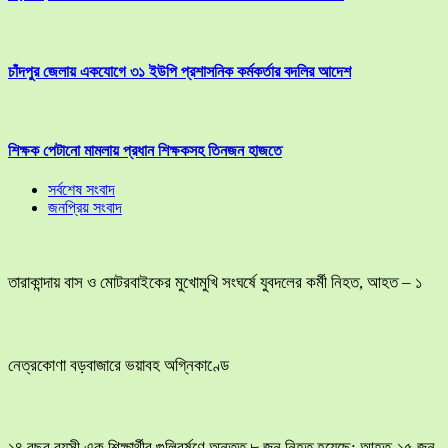
চাঁদপুর জেলায় একযোগে ৩১ ইউপি প্রশাসনিক কর্মকর্তার বদলির আদেশ
শিক্ষক পেটানো মামলায় প্রধান শিক্ষকসহ তিনজন হাজতে
সর্বশেষ সংবাদ
জনপ্রিয় সংবাদ
তারাকান্দায় বাস ও মোটরবাইকের মুখোমুখি সংঘর্ষে যুবদলের কর্মী নিহত, আহত – ১
নেত্রকোণা বড়বাজারে ভয়াবহ অগ্নিকাণ্ডে
১৪ বছর বয়সী এক শিক্ষার্থীর গুলিবর্ষণে অন্তত ৮ জন নিহত হয়েছে; আহত-১৫ জন