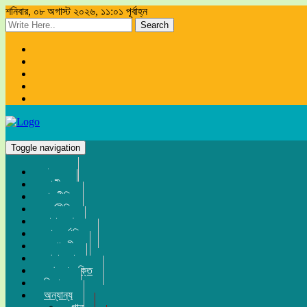
শনিবার, ০৮ অগাস্ট ২০২৬, ১১:০১ পূর্বাহ্ন
Search
Toggle navigation
প্রচ্ছদ
জাতীয়
রাজনীতি
অর্থনীতি
সারা দেশ
আন্তর্জাতিক
সম্পাদকীয়
খেলা-ধুলা
তথ্য-প্রযুক্তি
বিনোদন
অন্যান্য