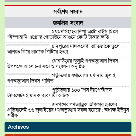
সর্বশেষ সংবাদ
জনপ্রিয় সংবাদ
ময়মনসিংহের’নিপা অটো রাইস মিলে
“ইস্পাহানি এগ্রো’র গোডাউনে আগুনে কোটি টাকার ক্ষতি
চাঁদপুরের মাদকসেবী ভাতিজাকে তুলে
আনতে গিয়ে চাচাকে পিটিয়ে হত্যা
ধোবাউড়ায় জুলাই গণঅভ্যুত্থান দিবস
উপলক্ষে আলোচনা সভা ও সংবর্ধনা অনুষ্ঠিত
পত্নীতলায় যথাযোগ্য মর্যাদায় জুলাই
গণঅভ্যুত্থান দিবস পালিত
পত্নীতলায় ১০০ পিস ট্যাপেন্টাডল
ট্যাবলেটসহ মাদক ব্যবসায়ী আটক
জনগণের গণতান্ত্রিক অধিকার হরণের
প্রতিবাদেই ৩৬ জুলাইয়ের গণঅভ্যুত্থান সফল হয়েছে’: অধ্যক্ষ ইউনুস
শরীফ
বিপ্লবের ২য় বার্ষিকী উপলক্ষ্যে ১১দলিয়
Archives
ঐক্যের গণ মিছিল ও সমাবেশ অনুষ্ঠিত