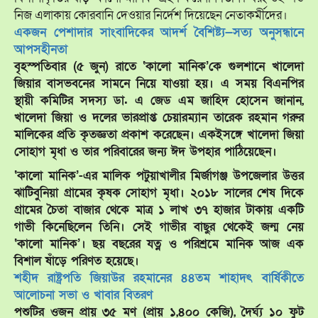
নিজ এলাকায় কোরবানি দেওয়ার নির্দেশ দিয়েছেন নেতাকর্মীদের।
একজন পেশাদার সাংবাদিকের আদর্শ বৈশিষ্ট্য—সত্য অনুসন্ধানে
আপসহীনতা
বৃহস্পতিবার (৫ জুন) রাতে ‘কালো মানিক’কে গুলশানে খালেদা
জিয়ার বাসভবনের সামনে নিয়ে যাওয়া হয়। এ সময় বিএনপির
স্থায়ী কমিটির সদস্য ডা. এ জেড এম জাহিদ হোসেন জানান,
খালেদা জিয়া ও দলের ভারপ্রাপ্ত চেয়ারম্যান তারেক রহমান গরুর
মালিকের প্রতি কৃতজ্ঞতা প্রকাশ করেছেন। একইসঙ্গে খালেদা জিয়া
সোহাগ মৃধা ও তার পরিবারের জন্য ঈদ উপহার পাঠিয়েছেন।
‘কালো মানিক’-এর মালিক পটুয়াখালীর মির্জাগঞ্জ উপজেলার উত্তর
ঝাটিবুনিয়া গ্রামের কৃষক সোহাগ মৃধা। ২০১৮ সালের শেষ দিকে
গ্রামের চৈতা বাজার থেকে মাত্র ১ লাখ ৩৭ হাজার টাকায় একটি
গাভী কিনেছিলেন তিনি। সেই গাভীর বাছুর থেকেই জন্ম নেয়
‘কালো মানিক’। ছয় বছরের যত্ন ও পরিশ্রমে মানিক আজ এক
বিশাল ষাঁড়ে পরিণত হয়েছে।
শহীদ রাষ্ট্রপতি জিয়াউর রহমানের ৪৪তম শাহাদৎ বার্ষিকীতে
আলোচনা সভা ও খাবার বিতরণ
পশুটির ওজন প্রায় ৩৫ মণ (প্রায় ১,৪০০ কেজি), দৈর্ঘ্য ১০ ফুট