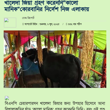
খালেদা জিয়া গ্রহণ করেননি”কালো
মানিক”কোরবানির নির্দেশ নিজ এলাকায়
ডেস্ক রিপোর্ট
আপডেট টাইম : শুক্রবার, ৬ জুন, ২০২৫
৩৩২ বার পঠিত
বিএনপি চেয়ারপারসন খালেদা জিয়ার জন্য উপহার হিসেবে আনা
বিশালাকৃতির ষাঁড় ‘কালো মানিক’ গ্রহণ করেননি তিনি। বরং ওই পশু