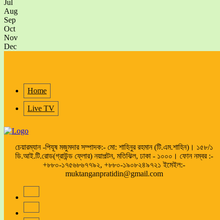
Jul
Aug
Sep
Oct
Nov
Dec
Home
Live TV
চেয়ারম্যান -পিযূষ মজুমদার সম্পাদক:- মো: শাহিনুর রহমান (টি.এম.শাহিন)। ১৫৮/১
ডি.আই.টি.রোড(গ্রাউন্ড ফ্লোর) নয়াপল্টন, মতিঝিল, ঢাকা - ১০০০। ফোন নম্বর :-
+৮৮০-১৭৫৬৮৬৭৭৯২, +৮৮০-১৯০৮২৪৯৭২১ ইমেইল:-
muktanganpratidin@gmail.com