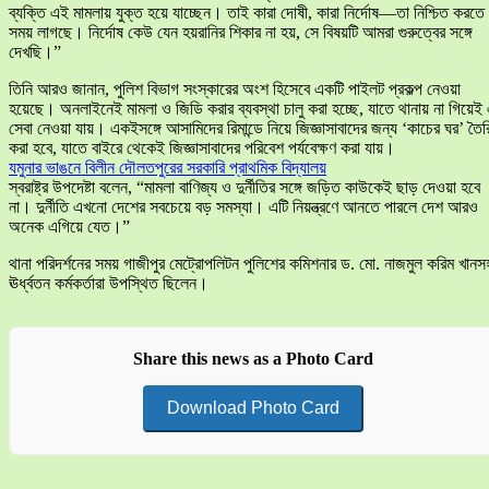
ব্যক্তি এই মামলায় যুক্ত হয়ে যাচ্ছেন। তাই কারা দোষী, কারা নির্দোষ—তা নিশ্চিত করতে
সময় লাগছে। নির্দোষ কেউ যেন হয়রানির শিকার না হয়, সে বিষয়টি আমরা গুরুত্বের সঙ্গে
দেখছি।”
তিনি আরও জানান, পুলিশ বিভাগ সংস্কারের অংশ হিসেবে একটি পাইলট প্রকল্প নেওয়া
হয়েছে। অনলাইনেই মামলা ও জিডি করার ব্যবস্থা চালু করা হচ্ছে, যাতে থানায় না গিয়েই
সেবা নেওয়া যায়। একইসঙ্গে আসামিদের রিমান্ডে নিয়ে জিজ্ঞাসাবাদের জন্য ‘কাচের ঘর’ তৈর
করা হবে, যাতে বাইরে থেকেই জিজ্ঞাসাবাদের পরিবেশ পর্যবেক্ষণ করা যায়।
যমুনার ভাঙনে বিলীন দৌলতপুরের সরকারি প্রাথমিক বিদ্যালয়
স্বরাষ্ট্র উপদেষ্টা বলেন, “মামলা বাণিজ্য ও দুর্নীতির সঙ্গে জড়িত কাউকেই ছাড় দেওয়া হবে
না। দুর্নীতি এখনো দেশের সবচেয়ে বড় সমস্যা। এটি নিয়ন্ত্রণে আনতে পারলে দেশ আরও
অনেক এগিয়ে যেত।”
থানা পরিদর্শনের সময় গাজীপুর মেট্রোপলিটন পুলিশের কমিশনার ড. মো. নাজমুল করিম খানস
ঊর্ধ্বতন কর্মকর্তারা উপস্থিত ছিলেন।
Share this news as a Photo Card
Download Photo Card