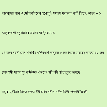
তারাকান্দায় বাস ও মোটরবাইকের মুখোমুখি সংঘর্ষে যুবদলের কর্মী নিহত, আহত – ১
নেত্রকোণা বড়বাজারে ভয়াবহ অগ্নিকাণ্ডে
১৪ বছর বয়সী এক শিক্ষার্থীর গুলিবর্ষণে অন্তত ৮ জন নিহত হয়েছে; আহত-১৫ জন
ঢাকাগামী জামালপুর কমিউটার ট্রেনের ৪টি বগি লাইনচ্যুত হয়েছে
সড়ক দুর্ঘটনায় নিহত হলেন উদীয়মান বাউল সঙ্গীত শিল্পী পেহেলী ভৈরবী