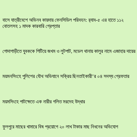
বাসে যাত্রীবেশে অভিনব কায়দায় ফেনসিডিল পরিবহন: র‍্যাব-৫ এর হাতে ১১২
বোতলসহ ১ মাদক কারবারি গ্রেপ্তার
​গোদাগাড়ীতে যুবককে পিটিয়ে জখম ও লুটপাট, মডেল থানায় কালুর নামে এজাহার দায়ের
ময়মনসিংহে পুলিশের যৌথ অভিযানে সক্রিয় ছিনতাইকারী’র ০৪ সদস্য গ্রেফতার
ময়মসিংহে পাটক্ষেতে এক নারীর গলিত মরদেহ উদ্ধার
ফুলপুরে মাছের খামারে বিষ প্রয়োগে ২০ লাখ টাকার মাছ নিধনের অভিযোগ