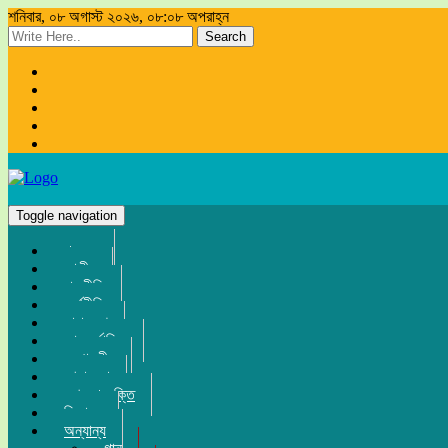
শনিবার, ০৮ অগাস্ট ২০২৬, ০৮:০৮ অপরাহ্ন
Search
Toggle navigation
প্রচ্ছদ
জাতীয়
রাজনীতি
অর্থনীতি
সারা দেশ
আন্তর্জাতিক
সম্পাদকীয়
খেলা-ধুলা
তথ্য-প্রযুক্তি
বিনোদন
অন্যান্য