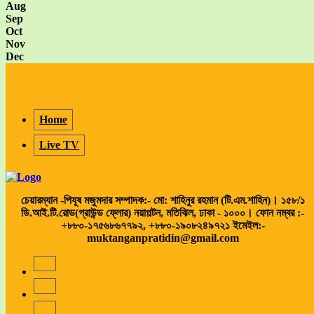
Aug
Sep
Oct
Nov
Dec
Home
Live TV
চেয়ারম্যান -পিযূষ মজুমদার সম্পাদক:- মো: শাহিনুর রহমান (টি.এম.শাহিন)। ১৫৮/১
ডি.আই.টি.রোড(গ্রাউন্ড ফ্লোর) নয়াপল্টন, মতিঝিল, ঢাকা - ১০০০। ফোন নম্বর :-
+৮৮০-১৭৫৬৮৬৭৭৯২, +৮৮০-১৯০৮২৪৯৭২১ ইমেইল:-
muktanganpratidin@gmail.com