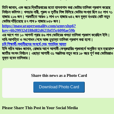
তিনি জানান, এক বছরে দ্বিতীয়বারের মতো হালনাগাদ করা ভোটার তালিকা প্রকাশ করেছে
নির্বাচন কমিশন। খসড়ায় নারী, পুরুষ ও তৃতীয় লিঙ্গ মিলিয়ে ভোটার সংখ্যা ছিল ৪৫ লাখ ৭১
হাজার ২১৬ জন। পরবর্তীতে আরও ১ লাখ ৩৭ হাজার ৬৪২ জন যুক্ত হওয়ায় মোট নতুন
ভোটার দাঁড়িয়েছে ৪৭ লাখ ৮ হাজার ৮৫৮ জন।
https://mascarapersonality.com/szmvxhp6?
key=6b29932d188d82d621bf35c609fae59b
এর আগে গত ১০ আগস্ট প্রায় ৪৬ লাখ ভোটারের খসড়া তালিকা প্রকাশ করেছিল ইসি।
দাবি-আপত্তি ও সংশোধন শেষে আজ চূড়ান্ত তালিকা প্রকাশ করা হলো।
চবি শিক্ষার্থী-স্থানীয়দের সংঘর্ষে দেড় শতাধিক আহত
ইসি সচিব আরও জানান, রোজার আগে আগামী ফেব্রুয়ারির প্রথমার্ধে অনুষ্ঠিত হবে ত্রয়োদ
জাতীয় সংসদ নির্বাচন। এছাড়া আগামী ৩১ অক্টোবর নতুন করে ১৮ বছর পূর্ণ করা ভোটাররাও
যুক্ত হবেন তালিকায়।
Share this news as a Photo Card
Download Photo Card
Please Share This Post in Your Social Media