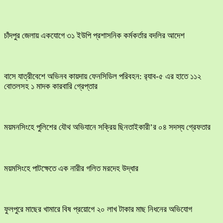
চাঁদপুর জেলায় একযোগে ৩১ ইউপি প্রশাসনিক কর্মকর্তার বদলির আদেশ
বাসে যাত্রীবেশে অভিনব কায়দায় ফেনসিডিল পরিবহন: র‍্যাব-৫ এর হাতে ১১২
বোতলসহ ১ মাদক কারবারি গ্রেপ্তার
ময়মনসিংহে পুলিশের যৌথ অভিযানে সক্রিয় ছিনতাইকারী’র ০৪ সদস্য গ্রেফতার
ময়মসিংহে পাটক্ষেতে এক নারীর গলিত মরদেহ উদ্ধার
ফুলপুরে মাছের খামারে বিষ প্রয়োগে ২০ লাখ টাকার মাছ নিধনের অভিযোগ