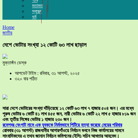
গান
মতামত
স্বাস্থ্য
ধর্ম
Home
জাতীয়
দেশে ভোটার সংখ্যা ১২ কোটি ৬৩ লাখ ছাড়াল
মুক্তাঙ্গঁন ডেস্ক
আপডেট টাইম : রবিবার, ৩১ আগস্ট, ২০২৫
৩২০ বার পঠিত
সারা দেশে ভোটারের সংখ্যা দাঁড়িয়েছে ১২ কোটি ৬৩ লাখ ৭ হাজার ৫০৪ জন। এর মধ্যে
পুরুষ ভোটার ৬ কোটি ৪১ লাখ ৪৫৫ জন, নারী ভোটার ৬ কোটি ২২ লাখ ৫ হাজার ৮১৯ জন
এবং তৃতীয় লিঙ্গের ভোটার ১ হাজার ২৩০ জন।
রমেশ্বর ঘেংগাট নামে এক যুবককে নির্মমভাবে পিটিয়ে হত্যা করেছে মেয়ের পরিবার
রোববার (৩১ আগস্ট) রাজধানীর আগারগাঁওয়ে নির্বাচন ভবনে নিজ কার্যালয়ের সামনে
সাংবাদিকদের এ তথ্য জানান নির্বাচন কমিশনের (ইসি) সচিব আখতার আহমেদ।