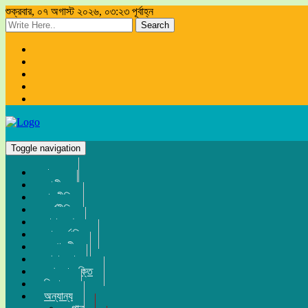
শুক্রবার, ০৭ অগাস্ট ২০২৬, ০৩:২৩ পূর্বাহ্ন
Search
Toggle navigation
প্রচ্ছদ
জাতীয়
রাজনীতি
অর্থনীতি
সারা দেশ
আন্তর্জাতিক
সম্পাদকীয়
খেলা-ধুলা
তথ্য-প্রযুক্তি
বিনোদন
অন্যান্য