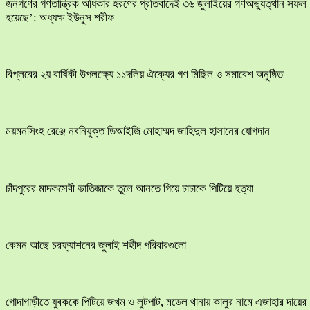
জনগণের গণতান্ত্রিক অধিকার হরণের প্রতিবাদেই ৩৬ জুলাইয়ের গণঅভ্যুত্থান সফল
হয়েছে’: অধ্যক্ষ ইউনুস শরীফ
বিপ্লবের ২য় বার্ষিকী উপলক্ষ্যে ১১দলিয় ঐক্যের গণ মিছিল ও সমাবেশ অনুষ্ঠিত
ময়মনসিংহ রেঞ্জে নবনিযুক্ত ডিআইজি মোহাম্মদ জাহিদুল হাসানের যোগদান
চাঁদপুরের মাদকসেবী ভাতিজাকে তুলে আনতে গিয়ে চাচাকে পিটিয়ে হত্যা
কেমন আছে চরফ্যাশনের জুলাই শহীদ পরিবারগুলো
​গোদাগাড়ীতে যুবককে পিটিয়ে জখম ও লুটপাট, মডেল থানায় কালুর নামে এজাহার দায়ের