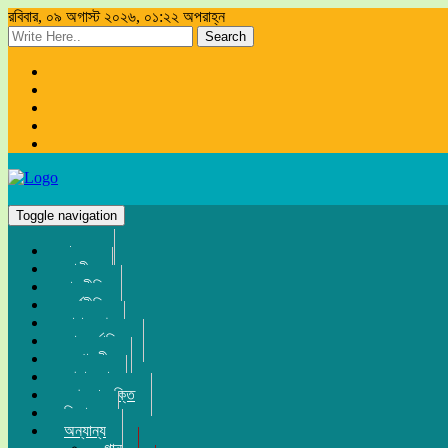
রবিবার, ০৯ অগাস্ট ২০২৬, ০১:২২ অপরাহ্ন
Search
Toggle navigation
প্রচ্ছদ
জাতীয়
রাজনীতি
অর্থনীতি
সারা দেশ
আন্তর্জাতিক
সম্পাদকীয়
খেলা-ধুলা
তথ্য-প্রযুক্তি
বিনোদন
অন্যান্য