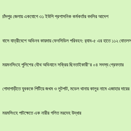
চাঁদপুর জেলায় একযোগে ৩১ ইউপি প্রশাসনিক কর্মকর্তার বদলির আদেশ
বাসে যাত্রীবেশে অভিনব কায়দায় ফেনসিডিল পরিবহন: র‍্যাব-৫ এর হাতে ১১২ বোতলস
ময়মনসিংহে পুলিশের যৌথ অভিযানে সক্রিয় ছিনতাইকারী’র ০৪ সদস্য গ্রেফতার
​গোদাগাড়ীতে যুবককে পিটিয়ে জখম ও লুটপাট, মডেল থানায় কালুর নামে এজাহার দায়ের
ময়মসিংহে পাটক্ষেতে এক নারীর গলিত মরদেহ উদ্ধার