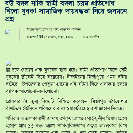
বউ বদল নাকি স্বামী বদল! চরম প্রতিশোধ
নিলো যুবক! সামাজিক দায়বদ্ধতা নিয়ে জনমনে
প্রশ্ন
নীহার বকুল:স্টাফ রিপোর্টার -মুক্তাঙ্গঁন প্রতিদিন
আপডেট টাইম : সোমবার, ৮ জুন, ২০২৬
১৪৯ বার পঠিত
স্ত্রী চলে গেছেন এক যুবকের হাত ধরে। স্বামী প্রতিশোধ নিতে সেই
যুবকের স্ত্রীকেই বিয়ে করেছেন। টাঙ্গাইলের মির্জাপুরে এমন ঘটনা
ঘটেছে। উপজেলার পেকুয়া গ্রামের এই ঘটনা ঘিরে এলাকায় চলছে
ব্যাপক আলোচনা-সমালোচনা।
রোববার (৭ জুন) বিষয়টি নিশ্চিত করেছেন মির্জাপুর উপজেলার
বাঁশতৈল ইউনিয়ন পরিষদের ৪ নং ওয়ার্ডের মেম্বার শাজাহান সিরাজ।
পরিবার ও এলাকাবাসী জানায়, পেকুয়া গ্রামের সাইজুদ্দীন মিয়ার ছেলে
হাসান প্রায় ১৫ বছর আগে পারিবারিকভাবে জহুরা আক্তারকে বিয়ে
করেন। তাদের সংসারে এক ছেলে ও এক মেয়ে রয়েছে। বাড়ির