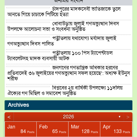
জনপ্রিয় সংবাদ
চাঁদপুরের মাদকসেবী ভাতিজাকে তুলে
আনতে গিয়ে চাচাকে পিটিয়ে হত্যা
ধোবাউড়ায় জুলাই গণঅভ্যুত্থান দিবস
উপলক্ষে আলোচনা সভা ও সংবর্ধনা অনুষ্ঠিত
পত্নীতলায় যথাযোগ্য মর্যাদায় জুলাই
গণঅভ্যুত্থান দিবস পালিত
পত্নীতলায় ১০০ পিস ট্যাপেন্টাডল
ট্যাবলেটসহ মাদক ব্যবসায়ী আটক
জনগণের গণতান্ত্রিক অধিকার হরণের
প্রতিবাদেই ৩৬ জুলাইয়ের গণঅভ্যুত্থান সফল হয়েছে’: অধ্যক্ষ ইউনুস
শরীফ
বিপ্লবের ২য় বার্ষিকী উপলক্ষ্যে ১১দলিয়
ঐক্যের গণ মিছিল ও সমাবেশ অনুষ্ঠিত
ময়মনসিংহ রেঞ্জে নবনিযুক্ত ডিআইজি
Archives
মোহাম্মদ জাহিদুল হাসানের যোগদান
<
>
2026
▼
Jan
Feb
Mar
Apr
ধোবাউড়া উপজেলায় কলসিন্দুর বাজারে
84
65
128
133
sts
sts
Posts
Posts
Posts
Posts
মোবাইল কোর্টের অভিযানে দুই