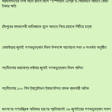
ময়মনসিংহের’নিপা অটো রাইস মিলে “ইস্পাহানি এগ্রো’র গোডাউনে আগুনে কোটি
টাকার ক্ষতি
চাঁদপুরের মাদকসেবী ভাতিজাকে তুলে আনতে গিয়ে চাচাকে পিটিয়ে হত্যা
ধোবাউড়ায় জুলাই গণঅভ্যুত্থান দিবস উপলক্ষে আলোচনা সভা ও সংবর্ধনা অনুষ্ঠিত
পত্নীতলায় যথাযোগ্য মর্যাদায় জুলাই গণঅভ্যুত্থান দিবস পালিত
পত্নীতলায় ১০০ পিস ট্যাপেন্টাডল ট্যাবলেটসহ মাদক ব্যবসায়ী আটক
জনগণের গণতান্ত্রিক অধিকার হরণের প্রতিবাদেই ৩৬ জুলাইয়ের গণঅভ্যুত্থান সফল