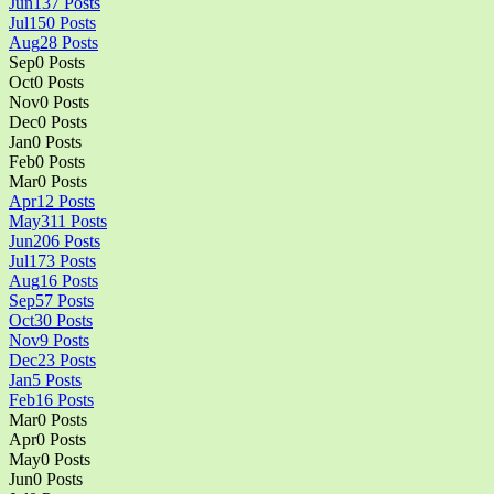
Jun
137
Posts
Jul
150
Posts
Aug
28
Posts
Sep
0
Posts
Oct
0
Posts
Nov
0
Posts
Dec
0
Posts
Jan
0
Posts
Feb
0
Posts
Mar
0
Posts
Apr
12
Posts
May
311
Posts
Jun
206
Posts
Jul
173
Posts
Aug
16
Posts
Sep
57
Posts
Oct
30
Posts
Nov
9
Posts
Dec
23
Posts
Jan
5
Posts
Feb
16
Posts
Mar
0
Posts
Apr
0
Posts
May
0
Posts
Jun
0
Posts