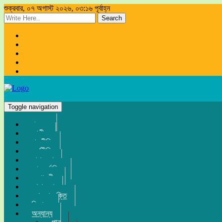
শুক্রবার, ০৭ অগাস্ট ২০২৬, ০৩:১৬ পূর্বাহ্ন
Search
Toggle navigation
প্রচ্ছদ
জাতীয়
রাজনীতি
অর্থনীতি
সারা দেশ
আন্তর্জাতিক
সম্পাদকীয়
খেলা-ধুলা
তথ্য-প্রযুক্তি
বিনোদন
অন্যান্য