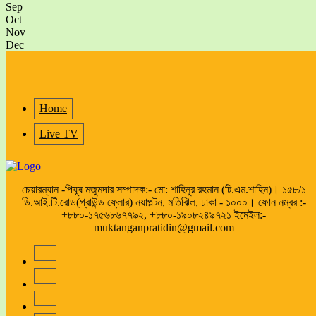
Sep
Oct
Nov
Dec
Home
Live TV
চেয়ারম্যান -পিযূষ মজুমদার সম্পাদক:- মো: শাহিনুর রহমান (টি.এম.শাহিন)। ১৫৮/১
ডি.আই.টি.রোড(গ্রাউন্ড ফ্লোর) নয়াপল্টন, মতিঝিল, ঢাকা - ১০০০। ফোন নম্বর :-
+৮৮০-১৭৫৬৮৬৭৭৯২, +৮৮০-১৯০৮২৪৯৭২১ ইমেইল:-
muktanganpratidin@gmail.com