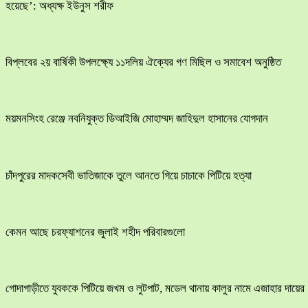
হয়েছে’: অধ্যক্ষ ইউনুস শরীফ
বিপ্লবের ২য় বার্ষিকী উপলক্ষ্যে ১১দলিয় ঐক্যের গণ মিছিল ও সমাবেশ অনুষ্ঠিত
ময়মনসিংহ রেঞ্জে নবনিযুক্ত ডিআইজি মোহাম্মদ জাহিদুল হাসানের যোগদান
চাঁদপুরের মাদকসেবী ভাতিজাকে তুলে আনতে গিয়ে চাচাকে পিটিয়ে হত্যা
কেমন আছে চরফ্যাশনের জুলাই শহীদ পরিবারগুলো
​গোদাগাড়ীতে যুবককে পিটিয়ে জখম ও লুটপাট, মডেল থানায় কালুর নামে এজাহার দায়ের