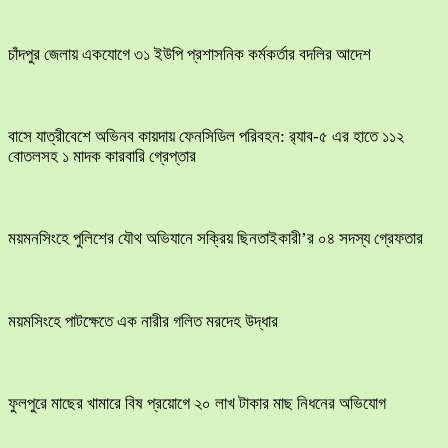
চাঁদপুর জেলায় একযোগে ৩১ ইউপি প্রশাসনিক কর্মকর্তার বদলির আদেশ
বাসে যাত্রীবেশে অভিনব কায়দায় ফেনসিডিল পরিবহন: র‍্যাব-৫ এর হাতে ১১২
বোতলসহ ১ মাদক কারবারি গ্রেপ্তার
ময়মনসিংহে পুলিশের যৌথ অভিযানে সক্রিয় ছিনতাইকারী’র ০৪ সদস্য গ্রেফতার
ময়মসিংহে পাটক্ষেতে এক নারীর গলিত মরদেহ উদ্ধার
ফুলপুরে মাছের খামারে বিষ প্রয়োগে ২০ লাখ টাকার মাছ নিধনের অভিযোগ