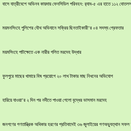
বাসে যাত্রীবেশে অভিনব কায়দায় ফেনসিডিল পরিবহন: র‍্যাব-৫ এর হাতে ১১২ বোতলস
ময়মনসিংহে পুলিশের যৌথ অভিযানে সক্রিয় ছিনতাইকারী’র ০৪ সদস্য গ্রেফতার
ময়মসিংহে পাটক্ষেতে এক নারীর গলিত মরদেহ উদ্ধার
ফুলপুরে মাছের খামারে বিষ প্রয়োগে ২০ লাখ টাকার মাছ নিধনের অভিযোগ
হারিয়ে যাওয়া’র ২ দিন পর নদীতে পাওয়া গেলো বৃদ্ধের ভাসমান মরদেহ
জনগণের গণতান্ত্রিক অধিকার হরণের প্রতিবাদেই ৩৬ জুলাইয়ের গণঅভ্যুত্থান সফল 