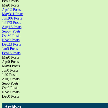
Feb
0
Posts
Mar
0
Posts
Apr
12
Posts
May
311
Posts
Jun
206
Posts
Jul
173
Posts
Aug
16
Posts
Sep
57
Posts
Oct
30
Posts
Nov
9
Posts
Dec
23
Posts
Jan
5
Posts
Feb
16
Posts
Mar
0
Posts
Apr
0
Posts
May
0
Posts
Jun
0
Posts
Jul
0
Posts
Aug
0
Posts
Sep
0
Posts
Oct
0
Posts
Nov
0
Posts
Dec
0
Posts
Archives