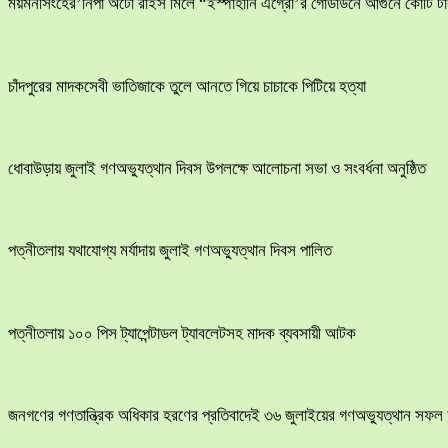
ময়মনসিংহের’নিপা অটো রাইস মিলে “ইস্পাহানি এগ্রো’র গোডাউনে আগুনে কোটি টাক
চাঁদপুরের মাদকসেবী ভাতিজাকে তুলে আনতে গিয়ে চাচাকে পিটিয়ে হত্যা
ধোবাউড়ায় জুলাই গণঅভ্যুত্থান দিবস উপলক্ষে আলোচনা সভা ও সংবর্ধনা অনুষ্ঠিত
পত্নীতলায় যথাযোগ্য মর্যাদায় জুলাই গণঅভ্যুত্থান দিবস পালিত
পত্নীতলায় ১০০ পিস ট্যাপেন্টাডল ট্যাবলেটসহ মাদক ব্যবসায়ী আটক
জনগণের গণতান্ত্রিক অধিকার হরণের প্রতিবাদেই ৩৬ জুলাইয়ের গণঅভ্যুত্থান সফল 