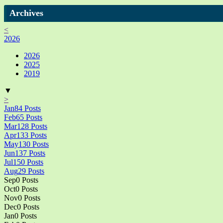
Archives
<
2026
2026
2025
2019
▼
>
Jan
84
Posts
Feb
65
Posts
Mar
128
Posts
Apr
133
Posts
May
130
Posts
Jun
137
Posts
Jul
150
Posts
Aug
29
Posts
Sep
0
Posts
Oct
0
Posts
Nov
0
Posts
Dec
0
Posts
Jan
0
Posts