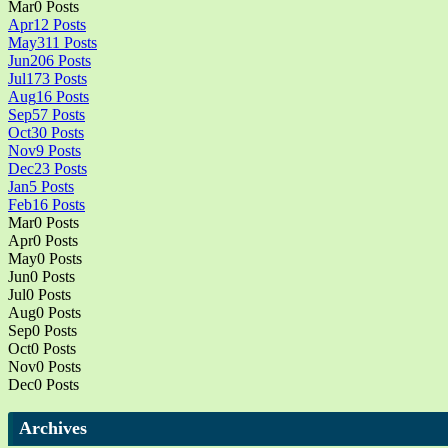
Mar
0
Posts
Apr
12
Posts
May
311
Posts
Jun
206
Posts
Jul
173
Posts
Aug
16
Posts
Sep
57
Posts
Oct
30
Posts
Nov
9
Posts
Dec
23
Posts
Jan
5
Posts
Feb
16
Posts
Mar
0
Posts
Apr
0
Posts
May
0
Posts
Jun
0
Posts
Jul
0
Posts
Aug
0
Posts
Sep
0
Posts
Oct
0
Posts
Nov
0
Posts
Dec
0
Posts
Archives