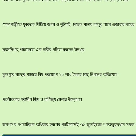
​গোদাগাড়ীতে যুবককে পিটিয়ে জখম ও লুটপাট, মডেল থানায় কালুর নামে এজাহার দায়ের
ময়মসিংহে পাটক্ষেতে এক নারীর গলিত মরদেহ উদ্ধার
ফুলপুরে মাছের খামারে বিষ প্রয়োগে ২০ লাখ টাকার মাছ নিধনের অভিযোগ
পত্নীতলায় গ্রামীণ শিল্প ও বাণিজ্য মেলার উদ্বোধন
জনগণের গণতান্ত্রিক অধিকার হরণের প্রতিবাদেই ৩৬ জুলাইয়ের গণঅভ্যুত্থান সফল 