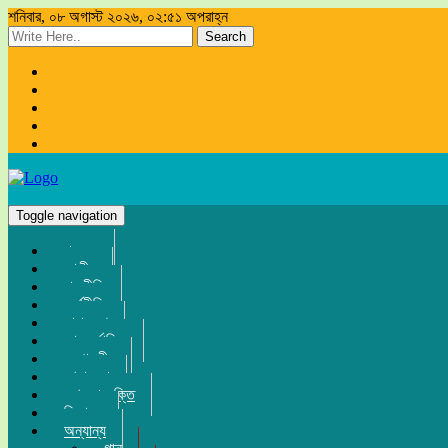
শনিবার, ০৮ অগাস্ট ২০২৬, ০২:৫১ অপরাহ্ন
Search
Toggle navigation
প্রচ্ছদ
জাতীয়
রাজনীতি
অর্থনীতি
সারা দেশ
আন্তর্জাতিক
সম্পাদকীয়
খেলা-ধুলা
তথ্য-প্রযুক্তি
বিনোদন
অন্যান্য