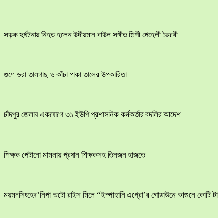
সড়ক দুর্ঘটনায় নিহত হলেন উদীয়মান বাউল সঙ্গীত শিল্পী পেহেলী ভৈরবী
গুণে ভরা তালগাছ ও কাঁচা পাকা তালের উপকারিতা
চাঁদপুর জেলায় একযোগে ৩১ ইউপি প্রশাসনিক কর্মকর্তার বদলির আদেশ
শিক্ষক পেটানো মামলায় প্রধান শিক্ষকসহ তিনজন হাজতে
ময়মনসিংহের’নিপা অটো রাইস মিলে “ইস্পাহানি এগ্রো’র গোডাউনে আগুনে কোটি টাক