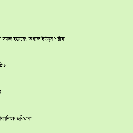
ান সফল হয়েছে’: অধ্যক্ষ ইউনুস শরীফ
ঠিত
ন
োকানিকে জরিমানা