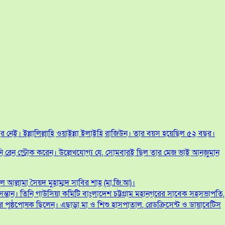
র নেই। ইন্নালিল্লাহি ওয়াইন্না ইলাইহি রাজিউন। তার বয়স হয়েছিল ৫২ বছর।
ব্রেন স্ট্রোক করেন। উল্লেখযোগ্য যে, সোমবারই ছিল তার মেজ ভাই আনজুমান
আল্লামা সৈয়দ মুহাম্মদ সাবির শাহ (মা.জি.আ)।
সন্তান। তিনি গাউসিয়া কমিটি বাংলাদেশ চট্টগ্রাম মহানগরের সাবেক সহসভাপতি,
ৃষ্ঠপোষক ছিলেন। এছাড়া মা ও শিশু হাসপাতাল, রেডক্রিসেন্ট ও ডায়াবেটিস