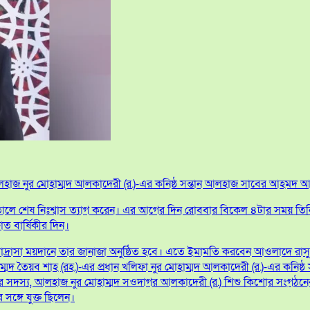
লি আলহাজ নুর মোহাম্মদ আলকাদেরী (র.)-এর কনিষ্ঠ সন্তান আলহাজ সাবের আহমদ আ
তালে শেষ নিঃশ্বাস ত্যাগ করেন। এর আগের দিন রোববার বিকেল ৪টার সময় তিনি 
াত বার্ষিকীর দিন।
্রাসা ময়দানে তার জানাজা অনুষ্ঠিত হবে। এতে ইমামতি করবেন আওলাদে রাসুল 
দ তৈয়ব শাহ (রহ.)-এর প্রধান খলিফা নুর মোহাম্মদ আলকাদেরী (র.)-এর কনিষ্ঠ 
সদস্য, আলহাজ নুর মোহাম্মদ সওদাগর আলকাদেরী (র.) শিশু কিশোর সংগঠনের প
সঙ্গে যুক্ত ছিলেন।