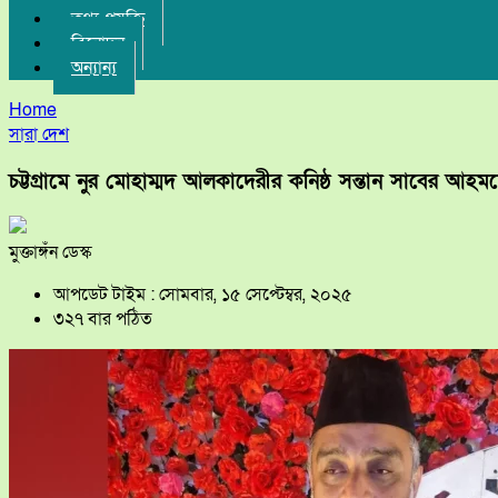
তথ্য-প্রযুক্তি
বিনোদন
অন্যান্য
Home
সারা দেশ
চট্টগ্রামে নুর মোহাম্মদ আলকাদেরীর কনিষ্ঠ সন্তান সাবের আহম
মুক্তাঙ্গঁন ডেস্ক
আপডেট টাইম : সোমবার, ১৫ সেপ্টেম্বর, ২০২৫
৩২৭ বার পঠিত