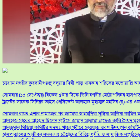
চট্টগ্রাম নগরীর কুরবানীগঞ্জস্থ বলুয়ার দিঘী পাড় খানকাহ শরিফের মতোয়াল্
সোমবার (১৫ সেপ্টেম্বর) বিকেল ৫টার দিকে তিনি নগরীর মেট্রোপলিটন হাসপা
ট্রাস্টের সাবেক সিনিয়র ভাইস প্রেসিডেন্ট আলহাজ মুহাম্মদ মহসিন (র.)-এর ওফ
সোমবার রাতে এশার নামাজের পর জামেয়া আহমদিয়া সুন্নিয়া আলিয়া কামিল মাদ
আলহাজ সাবের আহমদ ছিলেন গাউসে জামান আল্লামা হাফেজ ক্বারি সৈয়দ মুহাম্ম
আনজুমান মিডিয়া কমিটির সদস্য, খাজা গরীবে নেওয়াজ ওরশ উদযাপন কমিটির 
হাসপাতালের আজীবন সদস্যসহ চট্টগ্রামের বিভিন্ন ধর্মীয় ও সামাজিক সংগঠনের 