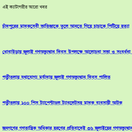
এই ক্যাটাগরীর আরো খবর
চাঁদপুরের মাদকসেবী ভাতিজাকে তুলে আনতে গিয়ে চাচাকে পিটিয়ে হত্যা
ধোবাউড়ায় জুলাই গণঅভ্যুত্থান দিবস উপলক্ষে আলোচনা সভা ও সংবর্ধনা অ
পত্নীতলায় যথাযোগ্য মর্যাদায় জুলাই গণঅভ্যুত্থান দিবস পালিত
পত্নীতলায় ১০০ পিস ট্যাপেন্টাডল ট্যাবলেটসহ মাদক ব্যবসায়ী আটক
জনগণের গণতান্ত্রিক অধিকার হরণের প্রতিবাদেই ৩৬ জুলাইয়ের গণঅভ্যুত্থ