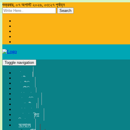
শুক্রবার, ০৭ অগাস্ট ২০২৬, ০৩:২৭ পূর্বাহ্ন
Search
Toggle navigation
প্রচ্ছদ
জাতীয়
রাজনীতি
অর্থনীতি
সারা দেশ
আন্তর্জাতিক
সম্পাদকীয়
খেলা-ধুলা
তথ্য-প্রযুক্তি
বিনোদন
অন্যান্য