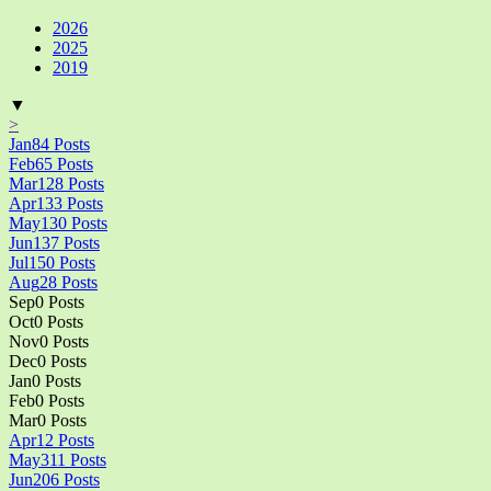
2026
2025
2019
▼
>
Jan
84
Posts
Feb
65
Posts
Mar
128
Posts
Apr
133
Posts
May
130
Posts
Jun
137
Posts
Jul
150
Posts
Aug
28
Posts
Sep
0
Posts
Oct
0
Posts
Nov
0
Posts
Dec
0
Posts
Jan
0
Posts
Feb
0
Posts
Mar
0
Posts
Apr
12
Posts
May
311
Posts
Jun
206
Posts