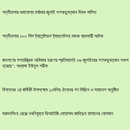
পত্নীতলায় যথাযোগ্য মর্যাদায় জুলাই গণঅভ্যুত্থান দিবস পালিত
পত্নীতলায় ১০০ পিস ট্যাপেন্টাডল ট্যাবলেটসহ মাদক ব্যবসায়ী আটক
জনগণের গণতান্ত্রিক অধিকার হরণের প্রতিবাদেই ৩৬ জুলাইয়ের গণঅভ্যুত্থান সফল
হয়েছে’: অধ্যক্ষ ইউনুস শরীফ
বিপ্লবের ২য় বার্ষিকী উপলক্ষ্যে ১১দলিয় ঐক্যের গণ মিছিল ও সমাবেশ অনুষ্ঠিত
ময়মনসিংহ রেঞ্জে নবনিযুক্ত ডিআইজি মোহাম্মদ জাহিদুল হাসানের যোগদান