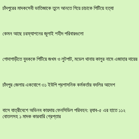
চাঁদপুরের মাদকসেবী ভাতিজাকে তুলে আনতে গিয়ে চাচাকে পিটিয়ে হত্যা
কেমন আছে চরফ্যাশনের জুলাই শহীদ পরিবারগুলো
​গোদাগাড়ীতে যুবককে পিটিয়ে জখম ও লুটপাট, মডেল থানায় কালুর নামে এজাহার দায়ের
চাঁদপুর জেলায় একযোগে ৩১ ইউপি প্রশাসনিক কর্মকর্তার বদলির আদেশ
বাসে যাত্রীবেশে অভিনব কায়দায় ফেনসিডিল পরিবহন: র‍্যাব-৫ এর হাতে ১১২
বোতলসহ ১ মাদক কারবারি গ্রেপ্তার