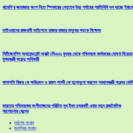
খামেনি’র জানাজায় অংশ নিতে স্পিকারের নেতৃত্বে উচ্চ পর্যায়ের প্রতিনিধি দল যাচ্ছে ইরানে
তাইওয়ানের রাজধানী তাইপেতে হাজার হাজার মানুষের সড়কে বিক্ষোভ
সিটিজেনশিপ অ্যামেন্ডমেন্ট অ্যাক্ট (সিএএ) বুধবার থেকে পশ্চিমবঙ্গে কার্যকরের ঘোষণা দিয়েছে
মুখ্যমন্ত্রী শুভেন্দু অধিকারী
থালাপতি বিজয় কে অভিনন্দন ও রাহুল গান্ধী কে তুলোধুনো করলেন প্রধানমন্ত্রী নরেন্দ্র মোদ
ভারতের পশ্চিমবঙ্গের সংগীতাঙ্গনের পরিচিত মুখ ইমন চক্রবর্তী এবার নতুন রাজনৈতিক
আলোচনার কেন্দ্রে
সর্বশেষ সংবাদ
জনপ্রিয় সংবাদ