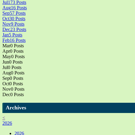
Jul
173
Posts
Aug
16
Posts
Sep
57
Posts
Oct
30
Posts
Nov
9
Posts
Dec
23
Posts
Jan
5
Posts
Feb
16
Posts
Mar
0
Posts
Apr
0
Posts
May
0
Posts
Jun
0
Posts
Jul
0
Posts
Aug
0
Posts
Sep
0
Posts
Oct
0
Posts
Nov
0
Posts
Dec
0
Posts
Archives
<
2026
2026