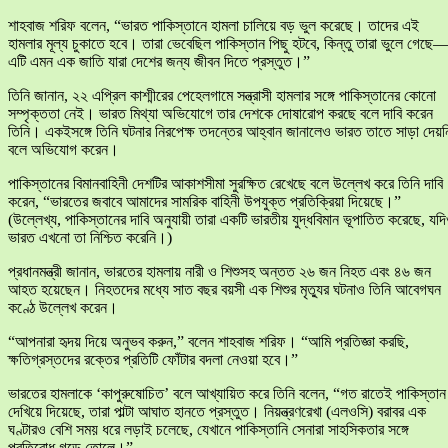
শাহবাজ শরিফ বলেন, “ভারত পাকিস্তানে হামলা চালিয়ে বড় ভুল করেছে। তাদের এই
হামলার মূল্য চুকাতে হবে। তারা ভেবেছিল পাকিস্তান পিছু হটবে, কিন্তু তারা ভুলে গেছে
এটি এমন এক জাতি যারা দেশের জন্য জীবন দিতে প্রস্তুত।”
তিনি জানান, ২২ এপ্রিল কাশ্মীরের পেহেলগামে সন্ত্রাসী হামলার সঙ্গে পাকিস্তানের কোনো
সম্পৃক্ততা নেই। ভারত মিথ্যা অভিযোগে তার দেশকে দোষারোপ করছে বলে দাবি করেন
তিনি। একইসঙ্গে তিনি ঘটনার নিরপেক্ষ তদন্তের আহ্বান জানালেও ভারত তাতে সাড়া দেয়ন
বলে অভিযোগ করেন।
পাকিস্তানের বিমানবাহিনী দেশটির আকাশসীমা সুরক্ষিত রেখেছে বলে উল্লেখ করে তিনি দাবি
করেন, “ভারতের জবাবে আমাদের সামরিক বাহিনী উপযুক্ত প্রতিক্রিয়া দিয়েছে।”
(উল্লেখ্য, পাকিস্তানের দাবি অনুযায়ী তারা একটি ভারতীয় যুদ্ধবিমান ভূপাতিত করেছে, যদ
ভারত এখনো তা নিশ্চিত করেনি।)
প্রধানমন্ত্রী জানান, ভারতের হামলায় নারী ও শিশুসহ অন্তত ২৬ জন নিহত এবং ৪৬ জন
আহত হয়েছেন। নিহতদের মধ্যে সাত বছর বয়সী এক শিশুর মৃত্যুর ঘটনাও তিনি আবেগঘন
কণ্ঠে উল্লেখ করেন।
“আপনারা হৃদয় দিয়ে অনুভব করুন,” বলেন শাহবাজ শরিফ। “আমি প্রতিজ্ঞা করছি,
ক্ষতিগ্রস্তদের রক্তের প্রতিটি ফোঁটার বদলা নেওয়া হবে।”
ভারতের হামলাকে ‘কাপুরুষোচিত’ বলে আখ্যায়িত করে তিনি বলেন, “গত রাতেই পাকিস্তান
দেখিয়ে দিয়েছে, তারা পাল্টা আঘাত হানতে প্রস্তুত। নিয়ন্ত্রণরেখা (এলওসি) বরাবর এক
ঘণ্টারও বেশি সময় ধরে লড়াই চলেছে, যেখানে পাকিস্তানি সেনারা সাহসিকতার সঙ্গে
প্রতিরোধ গড়ে তোলে।”