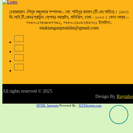
চেয়ারম্যান -পিযূষ মজুমদার সম্পাদক:- মো: শাহিনুর রহমান (টি.এম.শাহিন)। ১৫৮/১
ডি.আই.টি.রোড(গ্রাউন্ড ফ্লোর) নয়াপল্টন, মতিঝিল, ঢাকা - ১০০০। ফোন নম্বর :-
+৮৮০-১৭৫৬৮৬৭৭৯২, +৮৮০-১৯০৮২৪৯৭২১ ইমেইল:-
muktanganpratidin@gmail.com
All rights reserved © 2025
Design By
Raytaho
HTML Snippets
Powered By :
XYZScripts.com