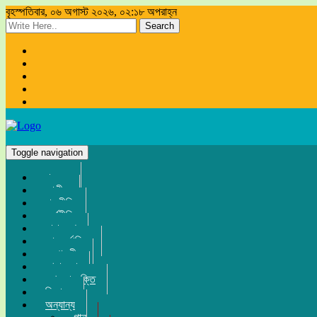
বৃহস্পতিবার, ০৬ অগাস্ট ২০২৬, ০২:১৮ অপরাহ্ন
Search
Toggle navigation
প্রচ্ছদ
জাতীয়
রাজনীতি
অর্থনীতি
সারা দেশ
আন্তর্জাতিক
সম্পাদকীয়
খেলা-ধুলা
তথ্য-প্রযুক্তি
বিনোদন
অন্যান্য