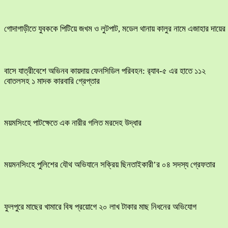
​গোদাগাড়ীতে যুবককে পিটিয়ে জখম ও লুটপাট, মডেল থানায় কালুর নামে এজাহার দায়ের
বাসে যাত্রীবেশে অভিনব কায়দায় ফেনসিডিল পরিবহন: র‍্যাব-৫ এর হাতে ১১২
বোতলসহ ১ মাদক কারবারি গ্রেপ্তার
ময়মসিংহে পাটক্ষেতে এক নারীর গলিত মরদেহ উদ্ধার
ময়মনসিংহে পুলিশের যৌথ অভিযানে সক্রিয় ছিনতাইকারী’র ০৪ সদস্য গ্রেফতার
ফুলপুরে মাছের খামারে বিষ প্রয়োগে ২০ লাখ টাকার মাছ নিধনের অভিযোগ