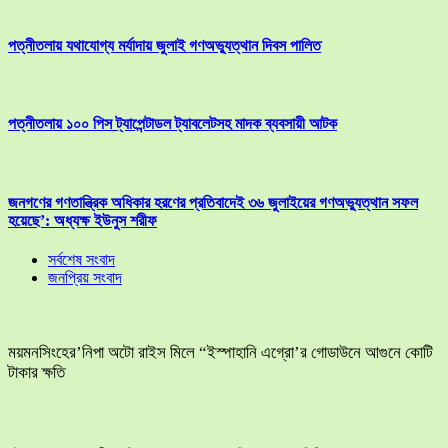
পত্নীতলায় যথাযোগ্য মর্যাদায় জুলাই গণঅভ্যুত্থান দিবস পালিত
পত্নীতলায় ১০০ পিস ট্যাপেন্টাডল ট্যাবলেটসহ মাদক ব্যবসায়ী আটক
জনগণের গণতান্ত্রিক অধিকার হরণের প্রতিবাদেই ৩৬ জুলাইয়ের গণঅভ্যুত্থান সফল
হয়েছে’: অধ্যক্ষ ইউনুস শরীফ
সর্বশেষ সংবাদ
জনপ্রিয় সংবাদ
ময়মনসিংহের’নিপা অটো রাইস মিলে “ইস্পাহানি এগ্রো’র গোডাউনে আগুনে কোটি
টাকার ক্ষতি