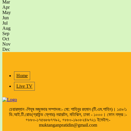
Mar
Apr
May
Jun
Jul
Aug
Sep
Oct
Nov
Dec
Home
Live TV
চেয়ারম্যান -পিযূষ মজুমদার সম্পাদক:- মো: শাহিনুর রহমান (টি.এম.শাহিন)। ১৫৮/১
ডি.আই.টি.রোড(গ্রাউন্ড ফ্লোর) নয়াপল্টন, মতিঝিল, ঢাকা - ১০০০। ফোন নম্বর :-
+৮৮০-১৭৫৬৮৬৭৭৯২, +৮৮০-১৯০৮২৪৯৭২১ ইমেইল:-
muktanganpratidin@gmail.com