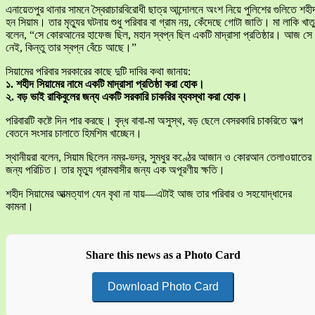
এনায়েতপুর থানার সামনে স্বৈরাচারবিরোধী ছাত্র আন্দোলনে অংশ নিয়ে পুলিশের গুলিতে শহী
হন সিয়াম। তার মৃত্যুর ঘটনায় শুধু পরিবার বা গ্রাম নয়, কেঁদেছে গোটা জাতি। মা লাকি খাত
বলেন, “সে কোরআনের হাফেজ ছিল, মহান স্বপ্ন ছিল একটি মাদ্রাসা প্রতিষ্ঠার। আজ সে
নেই, কিন্তু তার স্বপ্ন বেঁচে আছে।”
সিয়ামের পরিবার সরকারের কাছে দুটি দাবির কথা জানায়:
১. শহীদ সিয়ামের নামে একটি মাদ্রাসা প্রতিষ্ঠা করা হোক।
২. বড় ভাই রাকিবুলের জন্য একটি সরকারি চাকরির ব্যবস্থা করা হোক।
পরিবারটি কষ্টে দিন পার করছে। বৃদ্ধ বাবা-মা অসুস্থ, বড় ছেলে বেসরকারি চাকরিতে অল্প
বেতনে সংসার চালাতে হিমশিম খাচ্ছেন।
স্থানীয়রা বলেন, সিয়াম ছিলেন নম্র-ভদ্র, সুমধুর কণ্ঠের আজান ও কোরআন তেলাওয়াতের
জন্য পরিচিত। তার মৃত্যু গ্রামবাসীর জন্য এক অপূরণীয় ক্ষতি।
শহীদ সিয়ামের আত্মত্যাগ যেন বৃথা না যায়—এটাই আজ তার পরিবার ও সহযোদ্ধাদের
কামনা।
Share this news as a Photo Card
Download Photo Card