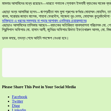
মামলার আসামিদের মধ্যে রয়েছেন—ভারতে পলাতক গ্লোবাল ইসলামী ব্যাংকের সাবেক ব্যবস্থা
এছাড়া অন্য আসামিরা হলেন—ঋণগ্রহীতা সাদ মুসা গ্রুপের কর্ণধার মোহাম্মদ মোহসিন, তার 
খানম, সরোয়ার জাহান মালেক, শাহানা ফেরদৌস, সাজেদা নূর বেগম, মোহাম্মদ কুতুবউদ্দৌ
ভবিষ্যতে এ ধরনের সমস্যায় না পড়ার আশাবাদ এনবিআর চেয়ারম্যানের
এছাড়াও আসামিদের তালিকায় আছেন—ব্যাংকের অতিরিক্ত ব্যবস্থাপনা পরিচালক মো. গোলাম 
প্রিন্সিপাল অফিসার মো. হাসান আলী, জুনিয়র অফিসার রিফাত ইফতেখারুল আলম, মো. মিজা
দুদক বলছে, তদন্ত শেষে আইনি পদক্ষেপ নেওয়া হবে।
Please Share This Post in Your Social Media
Facebook
Twitter
Digg
Linkedin