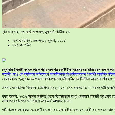
সুমি আক্তার, সহ- বার্তা সম্পাদক, মুক্তাঙ্গঁন নিউজ ২৪
আপডেট টাইম : মঙ্গলবার, ১ জুলাই, ২০২৫
৬৮৩ বার পঠিত
গ্লোবাল ইসলামী ব্যাংক থেকে প্রায় অর্ধ শত কোটি টাকা আত্মসাতের অভিযোগে এস আলম পর
মহানবী (সা.)-কে কটূক্তির অভিযোগে জাহাঙ্গীরনগর বিশ্ববিদ্যালয়ের শিক্ষার্থী সাময়িক বহিষ্
রোববার (২৯ জুন) দুদকের প্রধান কার্যালয়ের সহকারী পরিচালক বিলকিস আক্তার বাদী হয়ে 
মামলায় আসামিদের বিরুদ্ধে দণ্ডবিধির ৪০৯, ৪২০, ১০৯ ধারাসহ ১৯৪৭ সালের দুর্নীতি 
দুদক জানায়, ২০১৭ সালের অক্টোবর থেকে ডিসেম্বরের মধ্যে গ্লোবাল ইসলামী ব্যাংকের চট্ট
জামানতের কৌশলে ঋণ গ্রহণ করে অর্থ আত্মসাৎ করেন।
দুটি মামলায় যথাক্রমে ২৯ কোটি ১৬ লাখ ৫২ হাজার টাকা এবং ২০ কোটি ৫২ লাখ ৯৩ হা