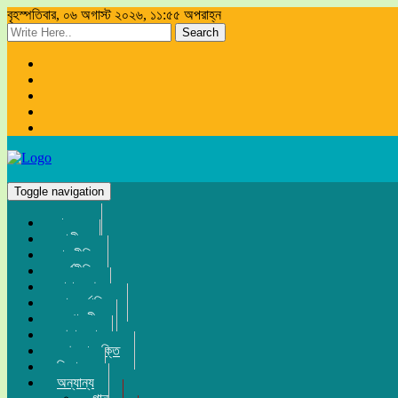
বৃহস্পতিবার, ০৬ অগাস্ট ২০২৬, ১১:৫৫ অপরাহ্ন
Search
Toggle navigation
প্রচ্ছদ
জাতীয়
রাজনীতি
অর্থনীতি
সারা দেশ
আন্তর্জাতিক
সম্পাদকীয়
খেলা-ধুলা
তথ্য-প্রযুক্তি
বিনোদন
অন্যান্য