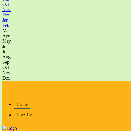
Oct
Nov
Dec
Jan
Feb
Mar
Apr
May
Jun
Jul
Aug
Sep
Oct
Nov
Dec
Home
Live TV