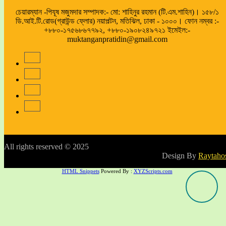
চেয়ারম্যান -পিযূষ মজুমদার সম্পাদক:- মো: শাহিনুর রহমান (টি.এম.শাহিন)। ১৫৮/১
ডি.আই.টি.রোড(গ্রাউন্ড ফ্লোর) নয়াপল্টন, মতিঝিল, ঢাকা - ১০০০। ফোন নম্বর :-
+৮৮০-১৭৫৬৮৬৭৭৯২, +৮৮০-১৯০৮২৪৯৭২১ ইমেইল:-
muktanganpratidin@gmail.com
All rights reserved © 2025
Design By
Raytaho
HTML Snippets
Powered By :
XYZScripts.com