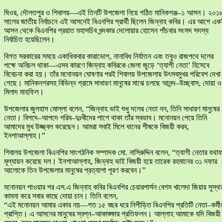
ঘিওর, দৌলতপুর ও শিবালয়—এই তিনটি উপজেলা নিয়ে গঠিত মানিকগঞ্জ–১ আসন। ২০১
সালের জাতীয় নির্বাচনে এই আসনেই বিএনপির প্রার্থী ছিলেন জিন্নাহ কবির। এর আগে এ
আসন থেকে বিএনপির প্রয়াত মহাসচিব খন্দকার দেলোয়ার হোসেন পাঁচবার সংসদ সদস্য
নির্বাচিত হয়েছিলেন।
বিগত সরকারের সময়ে একাধিকবার কারাভোগ, নানাবিধ নির্যাতন এবং তবুও রাজপথে দলের
পক্ষে অবিচল থাকা—এসব কারণে জিন্নাহ কবিরকে জেলা জুড়ে ‘ত্যাগী নেতা’ হিসেবে
বিবেচনা করা হয়। তাঁর মনোনয়ন ঘোষণার পরই শিবালয় উপজেলায় উৎসবমুখর পরিবেশ দেখা
গেছে। মানিকনগরসহ বিভিন্ন গ্রামে সাধারণ মানুষের মাঝে চলছে আনন্দ–উচ্ছ্বাস, দোয়া ও
মিলাদ মাহফিল।
উপজেলার জুলহাস মোল্লা বলেন, “জিন্নাহ ভাই শুধু দলের নেতা নন, তিনি সাধারণ মানুষের
নেতা। বিপদে–আপদে গরিব–দুঃখীদের পাশে থাকা তাঁর স্বভাব। মনোনয়ন পেয়ে তিনি
আমাদের মুখ উজ্জ্বল করেছেন। আমরা সবাই মিলে ধানের শীষকে বিজয়ী করব,
ইনশাআল্লাহ।”
শিবালয় উপজেলা বিএনপির সাংগঠনিক সম্পাদক মো. নাসিরুদ্দিন বলেন, “ত্যাগী নেতার যথা
মূল্যায়ন করেছে দল। ইনশাআল্লাহ, জিন্নাহ ভাই বিজয়ী হয়ে তারেক রহমানের ৩১ দফার
আলোকে তিন উপজেলার মানুষের প্রত্যাশা পূরণ করবেন।”
মনোনয়ন পাওয়ার পর এস.এ জিন্নাহ কবির বিএনপির চেয়ারপার্সন বেগম খালেদা জিয়ার সুস্থ
কামনা করে সবার কাছে দোয়া চান। তিনি বলেন,
“এই মনোনয়ন আমার একার নয়—গত ১৫ বছর ধরে নিপীড়িত বিএনপির প্রতিটি নেতা–কর্মী
প্রাপ্তি। এ আসনের মানুষের স্বপ্ন–আকাঙ্ক্ষার প্রতিফলন। আল্লাহ আমাকে যদি বিজয়ী