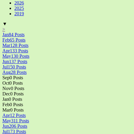
2026
2025
2019
▼
>
Jan
84
Posts
Feb
65
Posts
Mar
128
Posts
Apr
133
Posts
May
130
Posts
Jun
137
Posts
Jul
150
Posts
Aug
28
Posts
Sep
0
Posts
Oct
0
Posts
Nov
0
Posts
Dec
0
Posts
Jan
0
Posts
Feb
0
Posts
Mar
0
Posts
Apr
12
Posts
May
311
Posts
Jun
206
Posts
Jul
173
Posts