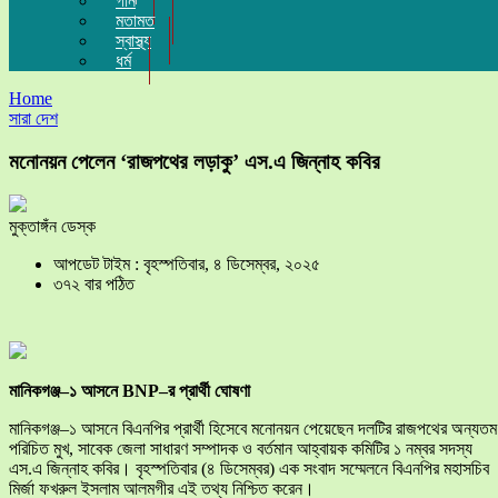
গান
মতামত
স্বাস্থ্য
ধর্ম
Home
সারা দেশ
মনোনয়ন পেলেন ‘রাজপথের লড়াকু’ এস.এ জিন্নাহ কবির
মুক্তাঙ্গঁন ডেস্ক
আপডেট টাইম : বৃহস্পতিবার, ৪ ডিসেম্বর, ২০২৫
৩৭২ বার পঠিত
মানিকগঞ্জ–১ আসনে BNP–র প্রার্থী ঘোষণা
মানিকগঞ্জ–১ আসনে বিএনপির প্রার্থী হিসেবে মনোনয়ন পেয়েছেন দলটির রাজপথের অন্যতম
পরিচিত মুখ, সাবেক জেলা সাধারণ সম্পাদক ও বর্তমান আহ্বায়ক কমিটির ১ নম্বর সদস্য
এস.এ জিন্নাহ কবির। বৃহস্পতিবার (৪ ডিসেম্বর) এক সংবাদ সম্মেলনে বিএনপির মহাসচিব
মির্জা ফখরুল ইসলাম আলমগীর এই তথ্য নিশ্চিত করেন।