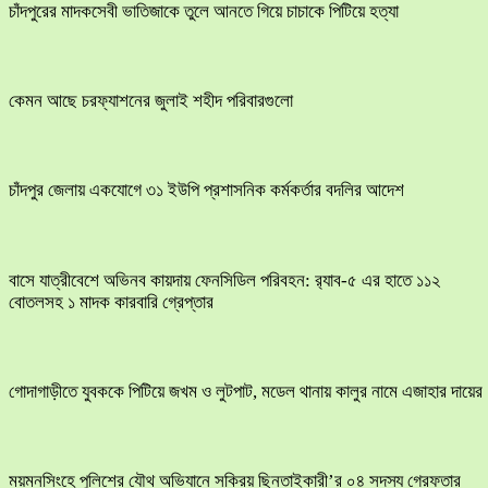
চাঁদপুরের মাদকসেবী ভাতিজাকে তুলে আনতে গিয়ে চাচাকে পিটিয়ে হত্যা
কেমন আছে চরফ্যাশনের জুলাই শহীদ পরিবারগুলো
চাঁদপুর জেলায় একযোগে ৩১ ইউপি প্রশাসনিক কর্মকর্তার বদলির আদেশ
বাসে যাত্রীবেশে অভিনব কায়দায় ফেনসিডিল পরিবহন: র‍্যাব-৫ এর হাতে ১১২
বোতলসহ ১ মাদক কারবারি গ্রেপ্তার
​গোদাগাড়ীতে যুবককে পিটিয়ে জখম ও লুটপাট, মডেল থানায় কালুর নামে এজাহার দায়ের
ময়মনসিংহে পুলিশের যৌথ অভিযানে সক্রিয় ছিনতাইকারী’র ০৪ সদস্য গ্রেফতার