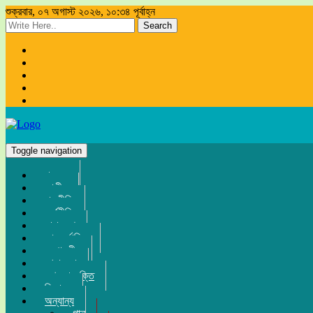
শুক্রবার, ০৭ অগাস্ট ২০২৬, ১০:৩৪ পূর্বাহ্ন
Search
Toggle navigation
প্রচ্ছদ
জাতীয়
রাজনীতি
অর্থনীতি
সারা দেশ
আন্তর্জাতিক
সম্পাদকীয়
খেলা-ধুলা
তথ্য-প্রযুক্তি
বিনোদন
অন্যান্য