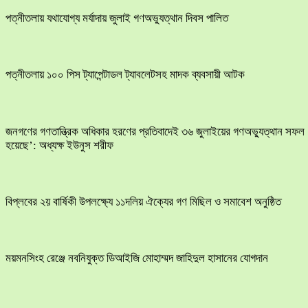
পত্নীতলায় যথাযোগ্য মর্যাদায় জুলাই গণঅভ্যুত্থান দিবস পালিত
পত্নীতলায় ১০০ পিস ট্যাপেন্টাডল ট্যাবলেটসহ মাদক ব্যবসায়ী আটক
জনগণের গণতান্ত্রিক অধিকার হরণের প্রতিবাদেই ৩৬ জুলাইয়ের গণঅভ্যুত্থান সফল
হয়েছে’: অধ্যক্ষ ইউনুস শরীফ
বিপ্লবের ২য় বার্ষিকী উপলক্ষ্যে ১১দলিয় ঐক্যের গণ মিছিল ও সমাবেশ অনুষ্ঠিত
ময়মনসিংহ রেঞ্জে নবনিযুক্ত ডিআইজি মোহাম্মদ জাহিদুল হাসানের যোগদান