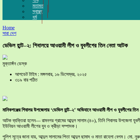
গান
মতামত
স্বাস্থ্য
ধর্ম
Home
সারা দেশ
ডেভিল হান্ট–২: শিবালয়ে আওয়ামী লীগ ও যুবলীগের তিন নেতা আটক
মুক্তাঙ্গঁন ডেস্ক
আপডেট টাইম : মঙ্গলবার, ১৬ ডিসেম্বর, ২০২৫
৩১৯ বার পঠিত
মানিকগঞ্জের শিবালয় উপজেলায় ‘ডেভিল হান্ট–২’ অভিযানে আওয়ামী লীগ ও যুবলীগের তিন 
আটক ব্যক্তিরা হলেন— রামনগর গ্রামের আব্দুল সালাম (৪০), তিনি শিবালয় উপজেলা যুবলীগের
ইউনিয়ন আওয়ামী লীগের যুব ও ক্রীড়া সম্পাদক।
পুলিশ সূত্রে জানা যায়, আব্দুল সালামের পিতা আব্দুল ছামাদ ও মাতা রাহেলা বেগম। মো. নুর