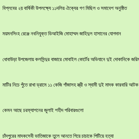
বিপ্লবের ২য় বার্ষিকী উপলক্ষ্যে ১১দলিয় ঐক্যের গণ মিছিল ও সমাবেশ অনুষ্ঠিত
ময়মনসিংহ রেঞ্জে নবনিযুক্ত ডিআইজি মোহাম্মদ জাহিদুল হাসানের যোগদান
ধোবাউড়া উপজেলায় কলসিন্দুর বাজারে মোবাইল কোর্টের অভিযানে দুই দোকানিকে জরিম
মাটির নিচে পুঁতে রাখা ড্রামে ১১ কেজি গাঁজাসহ স্ত্রী ও স্বামী দুই মাদক কারবারি আটক
কেমন আছে চরফ্যাশনের জুলাই শহীদ পরিবারগুলো
চাঁদপুরের মাদকসেবী ভাতিজাকে তুলে আনতে গিয়ে চাচাকে পিটিয়ে হত্যা