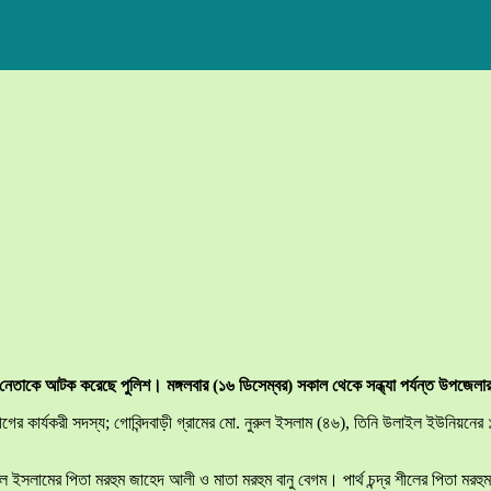
নেতাকে আটক করেছে পুলিশ। মঙ্গলবার (১৬ ডিসেম্বর) সকাল থেকে সন্ধ্যা পর্যন্ত উপজেল
 কার্যকরী সদস্য; গোবিন্দবাড়ী গ্রামের মো. নুরুল ইসলাম (৪৬), তিনি উলাইল ইউনিয়নের ১ ন
ুল ইসলামের পিতা মরহুম জাহেদ আলী ও মাতা মরহুম বানু বেগম। পার্থ চন্দ্র শীলের পিতা মরহু