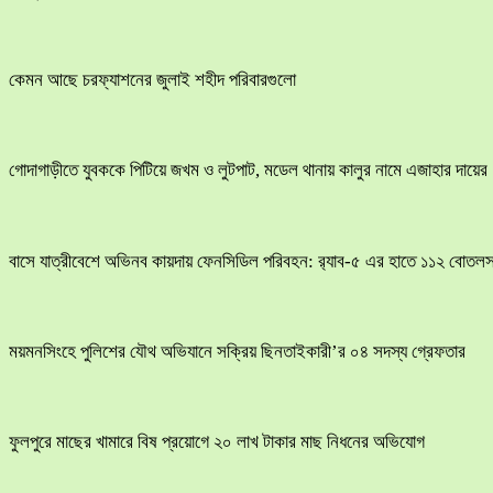
কেমন আছে চরফ্যাশনের জুলাই শহীদ পরিবারগুলো
​গোদাগাড়ীতে যুবককে পিটিয়ে জখম ও লুটপাট, মডেল থানায় কালুর নামে এজাহার দায়ের
বাসে যাত্রীবেশে অভিনব কায়দায় ফেনসিডিল পরিবহন: র‍্যাব-৫ এর হাতে ১১২ বোতলস
ময়মনসিংহে পুলিশের যৌথ অভিযানে সক্রিয় ছিনতাইকারী’র ০৪ সদস্য গ্রেফতার
ফুলপুরে মাছের খামারে বিষ প্রয়োগে ২০ লাখ টাকার মাছ নিধনের অভিযোগ