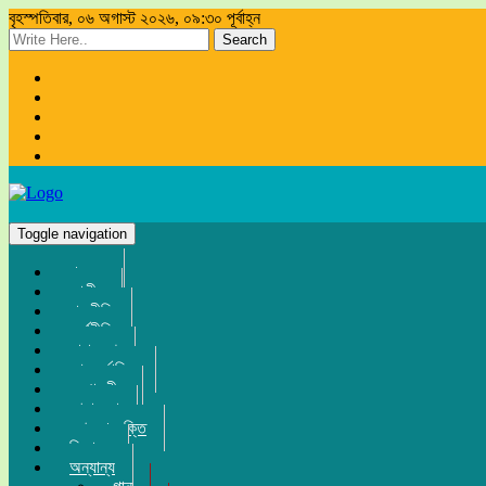
বৃহস্পতিবার, ০৬ অগাস্ট ২০২৬, ০৯:৩০ পূর্বাহ্ন
Search
Toggle navigation
প্রচ্ছদ
জাতীয়
রাজনীতি
অর্থনীতি
সারা দেশ
আন্তর্জাতিক
সম্পাদকীয়
খেলা-ধুলা
তথ্য-প্রযুক্তি
বিনোদন
অন্যান্য