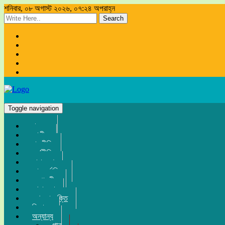
শনিবার, ০৮ অগাস্ট ২০২৬, ০৭:২৪ অপরাহ্ন
Search
Toggle navigation
প্রচ্ছদ
জাতীয়
রাজনীতি
অর্থনীতি
সারা দেশ
আন্তর্জাতিক
সম্পাদকীয়
খেলা-ধুলা
তথ্য-প্রযুক্তি
বিনোদন
অন্যান্য