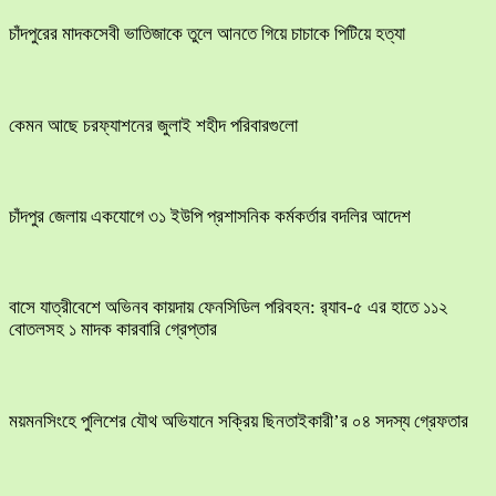
চাঁদপুরের মাদকসেবী ভাতিজাকে তুলে আনতে গিয়ে চাচাকে পিটিয়ে হত্যা
কেমন আছে চরফ্যাশনের জুলাই শহীদ পরিবারগুলো
চাঁদপুর জেলায় একযোগে ৩১ ইউপি প্রশাসনিক কর্মকর্তার বদলির আদেশ
বাসে যাত্রীবেশে অভিনব কায়দায় ফেনসিডিল পরিবহন: র‍্যাব-৫ এর হাতে ১১২
বোতলসহ ১ মাদক কারবারি গ্রেপ্তার
ময়মনসিংহে পুলিশের যৌথ অভিযানে সক্রিয় ছিনতাইকারী’র ০৪ সদস্য গ্রেফতার