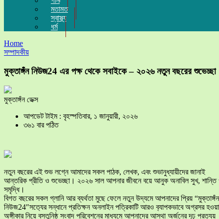
গান
মতামত
স্বাস্থ্য
ধর্ম
Home
সম্পাদকীয়
মুক্তাঙ্গঁন নিউজ24 এর পক্ষ থেকে সবাইকে – ২০২৬ নতুন বছরের শুভেচ্ছা
মুক্তাঙ্গঁন ডেক্স
আপডেট টাইম : বৃহস্পতিবার, ১ জানুয়ারী, ২০২৬
৩৬১ বার পঠিত
নতুন বছরের এই শুভ লগ্নে আমাদের সকল পাঠক, লেখক, এবং শুভানুধ্যায়ীদের জানাই
আন্তরিক প্রীতি ও শুভেচ্ছা। ২০২৬ সাল আপনার জীবনে বয়ে আনুক অনাবিল সুখ, শান্তি
সমৃদ্ধি।
বিগত বছরের সকল গ্লানি আর ব্যর্থতা মুছে ফেলে নতুন উদ্যমে আপনাদের প্রিয় “মুক্তাঙ্গঁন
নিউজ24″স‍ত‍্যের সন্ধানে প্রতিক্ষন অনলাইন পত্রিকাটি আরও ব‍্যাপকভাবে অগ্রসর হওয়
অঙ্গীকার নিয়ে বস্তুনিষ্ঠ সংবাদ পরিবেশনের মাধ্যমে আপনাদের আস্থা অর্জনের দৃঢ় প্রত‍্যয়