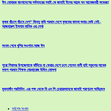
ঈদ মোবারক বাংলাদেশের সর্বস্তরের সবাই কে জানাই ঈদের আনন্দ ঘন আমেজময়ী শুভেচ্ছা
কৃষক বাঁচলে বাঁচবে দেশ” কিন্তু কৃষি প্রধান দেশে কৃষকের কান্না শুনার কেউ নেই–
আজহারুল ইসলাম মানিক এর লেখা
সংযম শেষে খুশির সওগাত,আজ ঈদ
পুরো শিবালয় উপজেলাকে কাঁদিয়ে না ফেরার দেশে চলে গেলেন নালী হাই স্কুলের সাবেক
সফল প্রধান শিক্ষক মোঃহারেজ উদ্দিন মোল্লা
মুক্তাঙ্গঁন প্রতিদিন -এর পক্ষ থেকে বি এন পি চেয়ারম্যানকে জানাই প্রাণঢাল অভিনন্দন
সর্বশেষ সংবাদ