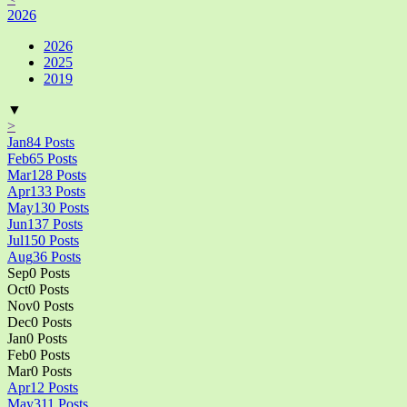
2026
2026
2025
2019
▼
>
Jan
84
Posts
Feb
65
Posts
Mar
128
Posts
Apr
133
Posts
May
130
Posts
Jun
137
Posts
Jul
150
Posts
Aug
36
Posts
Sep
0
Posts
Oct
0
Posts
Nov
0
Posts
Dec
0
Posts
Jan
0
Posts
Feb
0
Posts
Mar
0
Posts
Apr
12
Posts
May
311
Posts