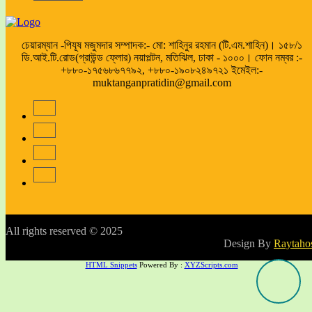
চেয়ারম্যান -পিযূষ মজুমদার সম্পাদক:- মো: শাহিনুর রহমান (টি.এম.শাহিন)। ১৫৮/১
ডি.আই.টি.রোড(গ্রাউন্ড ফ্লোর) নয়াপল্টন, মতিঝিল, ঢাকা - ১০০০। ফোন নম্বর :-
+৮৮০-১৭৫৬৮৬৭৭৯২, +৮৮০-১৯০৮২৪৯৭২১ ইমেইল:-
muktanganpratidin@gmail.com
All rights reserved © 2025
Design By
Raytaho
HTML Snippets
Powered By :
XYZScripts.com