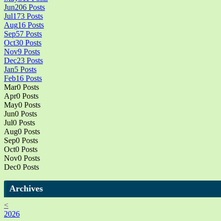
Jun
206
Posts
Jul
173
Posts
Aug
16
Posts
Sep
57
Posts
Oct
30
Posts
Nov
9
Posts
Dec
23
Posts
Jan
5
Posts
Feb
16
Posts
Mar
0
Posts
Apr
0
Posts
May
0
Posts
Jun
0
Posts
Jul
0
Posts
Aug
0
Posts
Sep
0
Posts
Oct
0
Posts
Nov
0
Posts
Dec
0
Posts
Archives
<
2026