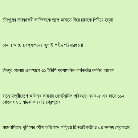
চাঁদপুরের মাদকসেবী ভাতিজাকে তুলে আনতে গিয়ে চাচাকে পিটিয়ে হত্যা
কেমন আছে চরফ্যাশনের জুলাই শহীদ পরিবারগুলো
চাঁদপুর জেলায় একযোগে ৩১ ইউপি প্রশাসনিক কর্মকর্তার বদলির আদেশ
বাসে যাত্রীবেশে অভিনব কায়দায় ফেনসিডিল পরিবহন: র‍্যাব-৫ এর হাতে ১১২
বোতলসহ ১ মাদক কারবারি গ্রেপ্তার
ময়মনসিংহে পুলিশের যৌথ অভিযানে সক্রিয় ছিনতাইকারী’র ০৪ সদস্য গ্রেফতার