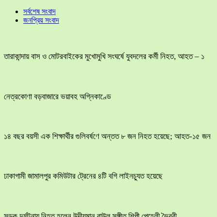
সর্বশেষ সংবাদ
জনপ্রিয় সংবাদ
তারাকান্দায় বাস ও মোটরবাইকের মুখোমুখি সংঘর্ষে যুবদলের কর্মী নিহত, আহত – ১
নেত্রকোণা বড়বাজারে ভয়াবহ অগ্নিকাণ্ডে
১৪ বছর বয়সী এক শিক্ষার্থীর গুলিবর্ষণে অন্তত ৮ জন নিহত হয়েছে; আহত-১৫ জন
ঢাকাগামী জামালপুর কমিউটার ট্রেনের ৪টি বগি লাইনচ্যুত হয়েছে
সড়ক দুর্ঘটনায় নিহত হলেন উদীয়মান বাউল সঙ্গীত শিল্পী পেহেলী ভৈরবী