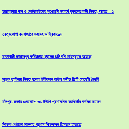
তারাকান্দায় বাস ও মোটরবাইকের মুখোমুখি সংঘর্ষে যুবদলের কর্মী নিহত, আহত – ১
নেত্রকোণা বড়বাজারে ভয়াবহ অগ্নিকাণ্ডে
ঢাকাগামী জামালপুর কমিউটার ট্রেনের ৪টি বগি লাইনচ্যুত হয়েছে
সড়ক দুর্ঘটনায় নিহত হলেন উদীয়মান বাউল সঙ্গীত শিল্পী পেহেলী ভৈরবী
চাঁদপুর জেলায় একযোগে ৩১ ইউপি প্রশাসনিক কর্মকর্তার বদলির আদেশ
শিক্ষক পেটানো মামলায় প্রধান শিক্ষকসহ তিনজন হাজতে