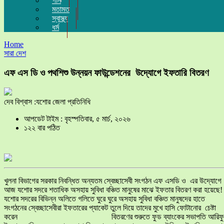
গান
মতামত
স্বাস্থ্য
ধর্ম
Home
সারা দেশ
এফ এস ডি ও পথশিশু উন্নয়ন ফাউন্ডেশনের উদ্যোগে ইফতারি বিতরণ
দেব বিশ্বাস :যশোর জেলা প্রতিনিধি
আপডেট টাইম : বৃহস্পতিবার, ৫ মার্চ, ২০২৬
১২২ বার পঠিত
খুলনা বিভাগের সরকার নিবন্ধিত অন্যতম স্বেচ্ছাসেবী সংগঠন এফ এসডি ও এর উদ্যোগে
আজ যশোর সদরে শতাধিক অসহায় সুবিধা বঞ্চিত মানুষের মাঝে ইফতার বিতরণ করা হয়েছে!
যশোর সদরের বিভিন্ন অলিতে গলিতে ঘুরে ঘুরে অসহায় সুবিধা বঞ্চিত মানুষদের হাতে
সংগঠনের স্বেচ্ছাসেবীরা ইফতারের প্যাকেট তুলে দিয়ে তাদের মুখে হাসি ফোটানোর চেষ্টা
করেন বিতরণের শুরুতে ফুড ব্যাংকের সভাপতি আরিফু