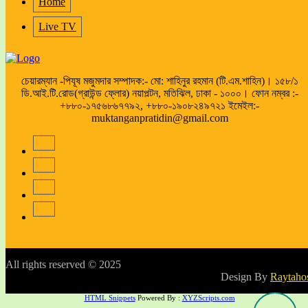
Home
Live TV
চেয়ারম্যান -পিযূষ মজুমদার সম্পাদক:- মো: শাহিনুর রহমান (টি.এম.শাহিন)। ১৫৮/১
ডি.আই.টি.রোড(গ্রাউন্ড ফ্লোর) নয়াপল্টন, মতিঝিল, ঢাকা - ১০০০। ফোন নম্বর :-
+৮৮০-১৭৫৬৮৬৭৭৯২, +৮৮০-১৯০৮২৪৯৭২১ ইমেইল:-
muktanganpratidin@gmail.com
All rights reserved © 2025
Design By
Raytaho
HTML Snippets
Powered By :
XYZScripts.com