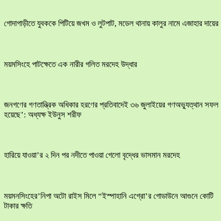
​গোদাগাড়ীতে যুবককে পিটিয়ে জখম ও লুটপাট, মডেল থানায় কালুর নামে এজাহার দায়ের
ময়মসিংহে পাটক্ষেতে এক নারীর গলিত মরদেহ উদ্ধার
জনগণের গণতান্ত্রিক অধিকার হরণের প্রতিবাদেই ৩৬ জুলাইয়ের গণঅভ্যুত্থান সফল
হয়েছে’: অধ্যক্ষ ইউনুস শরীফ
হারিয়ে যাওয়া’র ২ দিন পর নদীতে পাওয়া গেলো বৃদ্ধের ভাসমান মরদেহ
ময়মনসিংহের’নিপা অটো রাইস মিলে “ইস্পাহানি এগ্রো’র গোডাউনে আগুনে কোটি
টাকার ক্ষতি