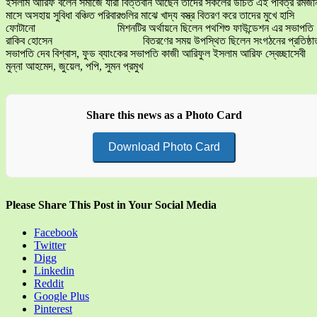
ইসলাম আরিফ বলেন সমাজে যারা বিত্তবান আছেন তাদের সকলের উচিত এই পবিত্র রমজা
মাসে অসহায় সুবিধা বঞ্চিত পরিবারগুলির মাঝে খাদ্য বস্ত্র বিতরণ করে তাদের মুখে হাসি
ফোটানো মিশনটির অর্থায়নে ছিলেন পথশিশু ফাউন্ডেশন এর সভাপতি
রাকিব হোসেন বিতরণের সময় উপস্থিত ছিলেন সংগঠনের প্রতিষ্ঠা
সভাপতি দেব বিশ্বাস, ফুড ব্যাংকের সভাপতি কাজী আরিফুল ইসলাম আরিফ স্বেচ্ছাসেবী
মুন্না আহমেদ, জুয়েল, পপি, সুমন প্রমুখ
Share this news as a Photo Card
Download Photo Card
Please Share This Post in Your Social Media
Facebook
Twitter
Digg
Linkedin
Reddit
Google Plus
Pinterest