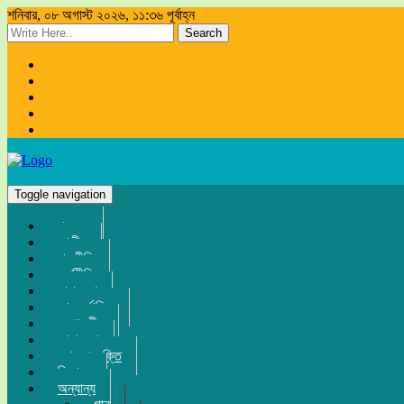
শনিবার, ০৮ অগাস্ট ২০২৬, ১১:৩৬ পূর্বাহ্ন
Search
Toggle navigation
প্রচ্ছদ
জাতীয়
রাজনীতি
অর্থনীতি
সারা দেশ
আন্তর্জাতিক
সম্পাদকীয়
খেলা-ধুলা
তথ্য-প্রযুক্তি
বিনোদন
অন্যান্য