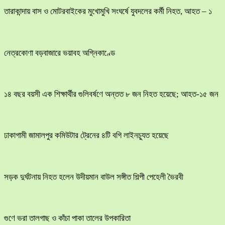
তারাকান্দায় বাস ও মোটরবাইকের মুখোমুখি সংঘর্ষে যুবদলের কর্মী নিহত, আহত – ১
নেত্রকোণা বড়বাজারে ভয়াবহ অগ্নিকাণ্ডে
১৪ বছর বয়সী এক শিক্ষার্থীর গুলিবর্ষণে অন্তত ৮ জন নিহত হয়েছে; আহত-১৫ জন
ঢাকাগামী জামালপুর কমিউটার ট্রেনের ৪টি বগি লাইনচ্যুত হয়েছে
সড়ক দুর্ঘটনায় নিহত হলেন উদীয়মান বাউল সঙ্গীত শিল্পী পেহেলী ভৈরবী
গুণে ভরা তালগাছ ও কাঁচা পাকা তালের উপকারিতা