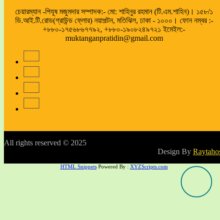
চেয়ারম্যান -পিযূষ মজুমদার সম্পাদক:- মো: শাহিনুর রহমান (টি.এম.শাহিন)। ১৫৮/১
ডি.আই.টি.রোড(গ্রাউন্ড ফ্লোর) নয়াপল্টন, মতিঝিল, ঢাকা - ১০০০। ফোন নম্বর :-
+৮৮০-১৭৫৬৮৬৭৭৯২, +৮৮০-১৯০৮২৪৯৭২১ ইমেইল:-
muktanganpratidin@gmail.com
All rights reserved © 2025
Design By
Raytaho
HTML Snippets
Powered By :
XYZScripts.com