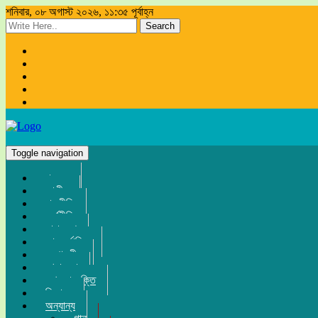
শনিবার, ০৮ অগাস্ট ২০২৬, ১১:৩৫ পূর্বাহ্ন
Search
Toggle navigation
প্রচ্ছদ
জাতীয়
রাজনীতি
অর্থনীতি
সারা দেশ
আন্তর্জাতিক
সম্পাদকীয়
খেলা-ধুলা
তথ্য-প্রযুক্তি
বিনোদন
অন্যান্য