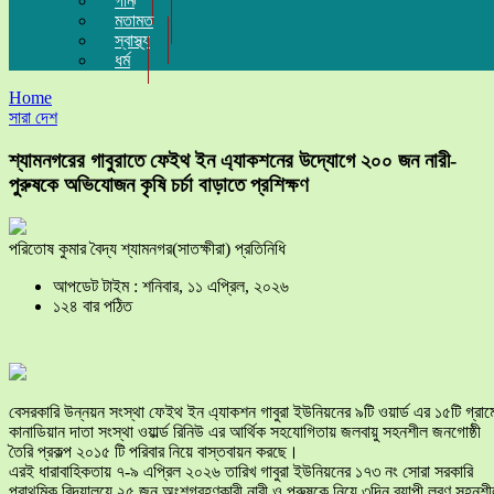
গান
মতামত
স্বাস্থ্য
ধর্ম
Home
সারা দেশ
শ্যামনগরের গাবুরাতে ফেইথ ইন এ্যাকশনের উদ্যোগে ২০০ জন নারী-
পুরুষকে অভিযোজন কৃষি চর্চা বাড়াতে প্রশিক্ষণ
পরিতোষ কুমার বৈদ্য শ্যামনগর(সাতক্ষীরা) প্রতিনিধি
আপডেট টাইম : শনিবার, ১১ এপ্রিল, ২০২৬
১২৪ বার পঠিত
বেসরকারি উন্নয়ন সংস্থা ফেইথ ইন এ্যাকশন গাবুরা ইউনিয়নের ৯টি ওয়ার্ড এর ১৫টি গ্রাম
কানাডিয়ান দাতা সংস্থা ওয়ার্ল্ড রিনিউ এর আর্থিক সহযোগিতায় জলবায়ু সহনশীল জনগোষ্ঠী
তৈরি প্রকল্প ২০১৫ টি পরিবার নিয়ে বাস্তবায়ন করছে।
এরই ধারাবাহিকতায় ৭-৯ এপ্রিল ২০২৬ তারিখ গাবুরা ইউনিয়নের ১৭৩ নং সোরা সরকারি
প্রাথমিক বিদ্যালয়ে ২৫ জন অংশগ্রহণকারী নারী ও পুরুষকে নিয়ে ৩দিন ব্যাপী লবণ সহনশ