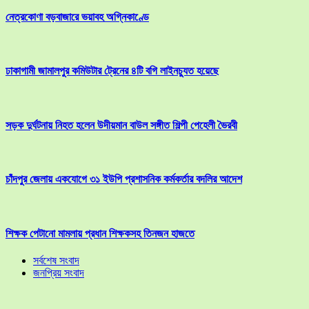
নেত্রকোণা বড়বাজারে ভয়াবহ অগ্নিকাণ্ডে
ঢাকাগামী জামালপুর কমিউটার ট্রেনের ৪টি বগি লাইনচ্যুত হয়েছে
সড়ক দুর্ঘটনায় নিহত হলেন উদীয়মান বাউল সঙ্গীত শিল্পী পেহেলী ভৈরবী
চাঁদপুর জেলায় একযোগে ৩১ ইউপি প্রশাসনিক কর্মকর্তার বদলির আদেশ
শিক্ষক পেটানো মামলায় প্রধান শিক্ষকসহ তিনজন হাজতে
সর্বশেষ সংবাদ
জনপ্রিয় সংবাদ