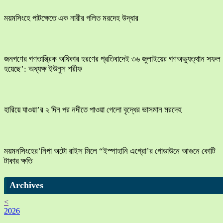
ময়মসিংহে পাটক্ষেতে এক নারীর গলিত মরদেহ উদ্ধার
জনগণের গণতান্ত্রিক অধিকার হরণের প্রতিবাদেই ৩৬ জুলাইয়ের গণঅভ্যুত্থান সফল
হয়েছে’: অধ্যক্ষ ইউনুস শরীফ
হারিয়ে যাওয়া’র ২ দিন পর নদীতে পাওয়া গেলো বৃদ্ধের ভাসমান মরদেহ
ময়মনসিংহের’নিপা অটো রাইস মিলে “ইস্পাহানি এগ্রো’র গোডাউনে আগুনে কোটি
টাকার ক্ষতি
Archives
<
2026