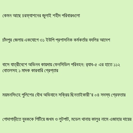
কেমন আছে চরফ্যাশনের জুলাই শহীদ পরিবারগুলো
চাঁদপুর জেলায় একযোগে ৩১ ইউপি প্রশাসনিক কর্মকর্তার বদলির আদেশ
বাসে যাত্রীবেশে অভিনব কায়দায় ফেনসিডিল পরিবহন: র‍্যাব-৫ এর হাতে ১১২
বোতলসহ ১ মাদক কারবারি গ্রেপ্তার
ময়মনসিংহে পুলিশের যৌথ অভিযানে সক্রিয় ছিনতাইকারী’র ০৪ সদস্য গ্রেফতার
​গোদাগাড়ীতে যুবককে পিটিয়ে জখম ও লুটপাট, মডেল থানায় কালুর নামে এজাহার দায়ের