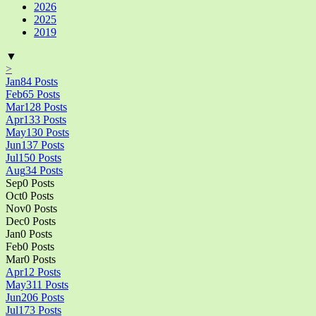
2026
2025
2019
▼
>
Jan
84
Posts
Feb
65
Posts
Mar
128
Posts
Apr
133
Posts
May
130
Posts
Jun
137
Posts
Jul
150
Posts
Aug
34
Posts
Sep
0
Posts
Oct
0
Posts
Nov
0
Posts
Dec
0
Posts
Jan
0
Posts
Feb
0
Posts
Mar
0
Posts
Apr
12
Posts
May
311
Posts
Jun
206
Posts
Jul
173
Posts