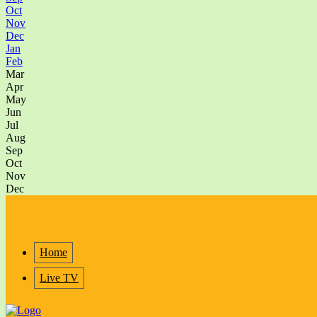
Oct
Nov
Dec
Jan
Feb
Mar
Apr
May
Jun
Jul
Aug
Sep
Oct
Nov
Dec
Home
Live TV