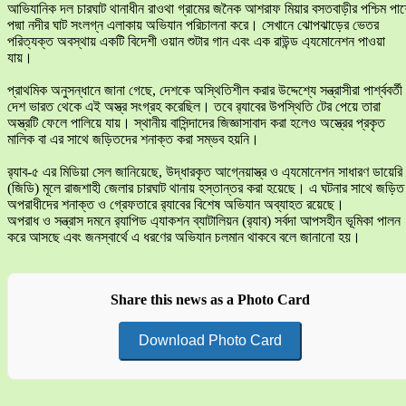
আভিযানিক দল চারঘাট থানাধীন রাওথা গ্রামের জনৈক আশরাফ মিয়ার বসতবাড়ীর পশ্চিম পা
পদ্মা নদীর ঘাট সংলগ্ন এলাকায় অভিযান পরিচালনা করে। সেখানে ঝোপঝাড়ের ভেতর
পরিত্যক্ত অবস্থায় একটি বিদেশী ওয়ান শুটার গান এবং এক রাউন্ড এ্যমোনেশন পাওয়া
যায়।
প্রাথমিক অনুসন্ধানে জানা গেছে, দেশকে অস্থিতিশীল করার উদ্দেশ্যে সন্ত্রাসীরা পার্শ্ববর্তী
দেশ ভারত থেকে এই অস্ত্র সংগ্রহ করেছিল। তবে র‍্যাবের উপস্থিতি টের পেয়ে তারা
অস্ত্রটি ফেলে পালিয়ে যায়। স্থানীয় বাসিন্দাদের জিজ্ঞাসাবাদ করা হলেও অস্ত্রের প্রকৃত
মালিক বা এর সাথে জড়িতদের শনাক্ত করা সম্ভব হয়নি।
র‍্যাব-৫ এর মিডিয়া সেল জানিয়েছে, উদ্ধারকৃত আগ্নেয়াস্ত্র ও এ্যমোনেশন সাধারণ ডায়েরি
(জিডি) মূলে রাজশাহী জেলার চারঘাট থানায় হস্তান্তর করা হয়েছে। এ ঘটনার সাথে জড়িত
অপরাধীদের শনাক্ত ও গ্রেফতারে র‍্যাবের বিশেষ অভিযান অব্যাহত রয়েছে।
​অপরাধ ও সন্ত্রাস দমনে র‍্যাপিড এ্যাকশন ব্যাটালিয়ন (র‍্যাব) সর্বদা আপসহীন ভূমিকা পালন
করে আসছে এবং জনস্বার্থে এ ধরণের অভিযান চলমান থাকবে বলে জানানো হয়।
Share this news as a Photo Card
Download Photo Card