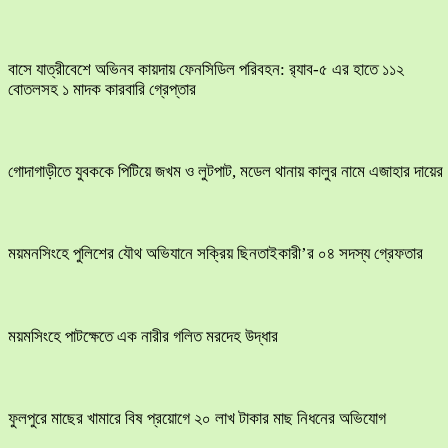
বাসে যাত্রীবেশে অভিনব কায়দায় ফেনসিডিল পরিবহন: র‍্যাব-৫ এর হাতে ১১২
বোতলসহ ১ মাদক কারবারি গ্রেপ্তার
​গোদাগাড়ীতে যুবককে পিটিয়ে জখম ও লুটপাট, মডেল থানায় কালুর নামে এজাহার দায়ের
ময়মনসিংহে পুলিশের যৌথ অভিযানে সক্রিয় ছিনতাইকারী’র ০৪ সদস্য গ্রেফতার
ময়মসিংহে পাটক্ষেতে এক নারীর গলিত মরদেহ উদ্ধার
ফুলপুরে মাছের খামারে বিষ প্রয়োগে ২০ লাখ টাকার মাছ নিধনের অভিযোগ