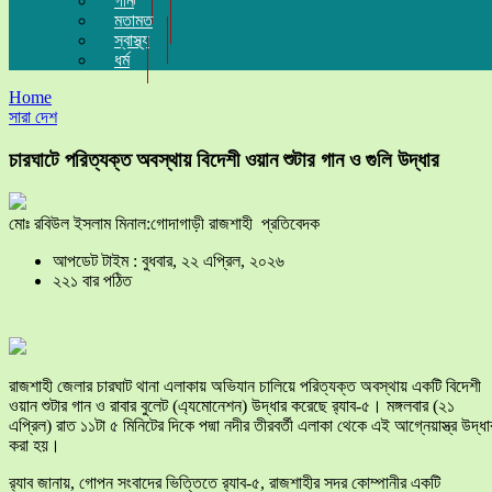
গান
মতামত
স্বাস্থ্য
ধর্ম
Home
সারা দেশ
চারঘাটে পরিত্যক্ত অবস্থায় বিদেশী ওয়ান শুটার গান ও গুলি উদ্ধার
মোঃ রবিউল ইসলাম মিনাল:গোদাগাড়ী রাজশাহী ​ প্রতিবেদক
আপডেট টাইম : বুধবার, ২২ এপ্রিল, ২০২৬
২২১ বার পঠিত
​রাজশাহী জেলার চারঘাট থানা এলাকায় অভিযান চালিয়ে পরিত্যক্ত অবস্থায় একটি বিদেশী
ওয়ান শুটার গান ও রাবার বুলেট (এ্যমোনেশন) উদ্ধার করেছে র‍্যাব-৫। মঙ্গলবার (২১
এপ্রিল) রাত ১১টা ৫ মিনিটের দিকে পদ্মা নদীর তীরবর্তী এলাকা থেকে এই আগ্নেয়াস্ত্র উদ্ধা
করা হয়।
র‍্যাব জানায়, গোপন সংবাদের ভিত্তিতে র‍্যাব-৫, রাজশাহীর সদর কোম্পানীর একটি