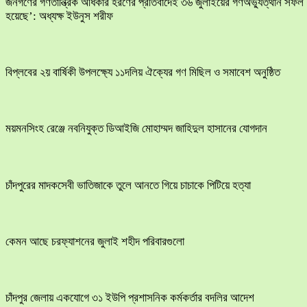
জনগণের গণতান্ত্রিক অধিকার হরণের প্রতিবাদেই ৩৬ জুলাইয়ের গণঅভ্যুত্থান সফল
হয়েছে’: অধ্যক্ষ ইউনুস শরীফ
বিপ্লবের ২য় বার্ষিকী উপলক্ষ্যে ১১দলিয় ঐক্যের গণ মিছিল ও সমাবেশ অনুষ্ঠিত
ময়মনসিংহ রেঞ্জে নবনিযুক্ত ডিআইজি মোহাম্মদ জাহিদুল হাসানের যোগদান
চাঁদপুরের মাদকসেবী ভাতিজাকে তুলে আনতে গিয়ে চাচাকে পিটিয়ে হত্যা
কেমন আছে চরফ্যাশনের জুলাই শহীদ পরিবারগুলো
চাঁদপুর জেলায় একযোগে ৩১ ইউপি প্রশাসনিক কর্মকর্তার বদলির আদেশ