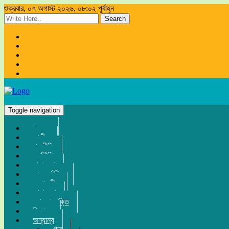
শুক্রবার, ০৭ অগাস্ট ২০২৬, ০৮:০২ পূর্বাহ্ন
Search
Toggle navigation
প্রচ্ছদ
জাতীয়
রাজনীতি
অর্থনীতি
সারা দেশ
আন্তর্জাতিক
সম্পাদকীয়
খেলা-ধুলা
তথ্য-প্রযুক্তি
বিনোদন
অন্যান্য