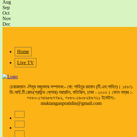
Aug
Sep
Oct
Nov
Dec
Home
Live TV
চেয়ারম্যান -পিযূষ মজুমদার সম্পাদক:- মো: শাহিনুর রহমান (টি.এম.শাহিন)। ১৫৮/১
ডি.আই.টি.রোড(গ্রাউন্ড ফ্লোর) নয়াপল্টন, মতিঝিল, ঢাকা - ১০০০। ফোন নম্বর :-
+৮৮০-১৭৫৬৮৬৭৭৯২, +৮৮০-১৯০৮২৪৯৭২১ ইমেইল:-
muktanganpratidin@gmail.com