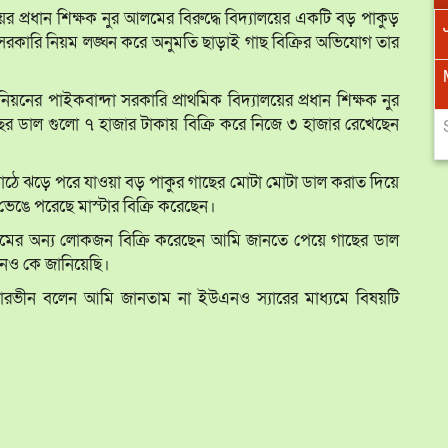
য়ের প্রধান শিক্ষক নুর আলমের বিরুদ্ধে বিদ্যালয়ের একটি বড় পাকুড়
Jan
Jan
Feb
Feb
Mar
Mar
Apr
Apr
সরকারি নিয়ম লঙ্ঘন করে অনুমতি ছাড়াই গাছ বিক্রির অভিযোগ তার
May
May
Jun
Jun
Jul
Jul
Aug
Aug
র পাইকবান্দা সরকারি প্রাথমিক বিদ্যালয়ের প্রধান শিক্ষক নুর
ছের ডাল গুলো ৭ হাজার টাকায় বিক্রি করে নিজে ৩ হাজার রেখেছেন
Sep
Sep
Oct
Oct
Nov
Nov
Dec
Dec
 মাঠে ঝড়ে পরে যাওয়া বড় পাকুর গাছের মোটা মোটা ডাল করাত দিয়ে
 ভেঙে পরেছে মাস্টার বিক্রি করেছেন।
 গ্রামের অন্য লোকজন বিক্রি করেছেন আমি জানতে পেয়ে গাছের ডাল
এনও কে জানিয়েছি।
পারভীন বলেন আমি জানতাম না ইউএনও স্যারের মাধ্যমে বিষয়টি
।