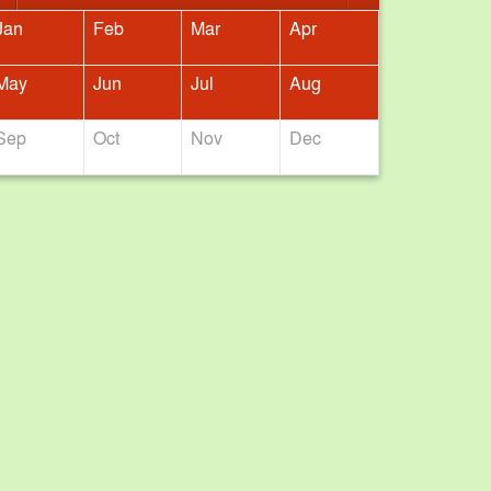
Jan
Feb
Mar
Apr
May
Jun
Jul
Aug
Sep
Oct
Nov
Dec