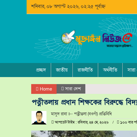
শনিবার, ০৮ অগাস্ট ২০২৬, ০২:২৫ পূর্বাহ্ন
প্রচ্ছদ
জাতীয়
রাজনীতি
অর্থনীতি
সারা
সারা দেশ
Home
পত্নীতলায় প্রধান শিক্ষকের বিরুদ্ধে ব
মাসুদ রানা ঃ-- পত্নীতলা (নওগাঁ) প্রতিনিধি
আপডেট টাইম : রবিবার, ২৪ মে, ২০২৬
১০০ বার প