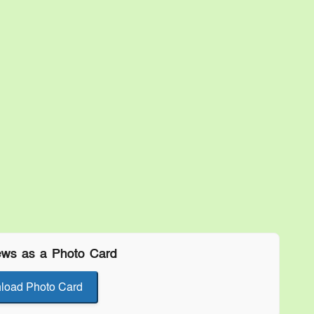
ews as a Photo Card
load Photo Card