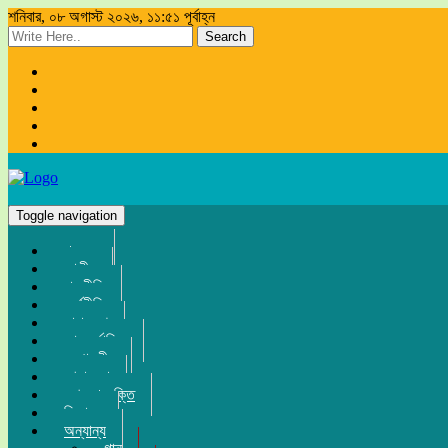
শনিবার, ০৮ অগাস্ট ২০২৬, ১১:৫১ পূর্বাহ্ন
Search
Toggle navigation
প্রচ্ছদ
জাতীয়
রাজনীতি
অর্থনীতি
সারা দেশ
আন্তর্জাতিক
সম্পাদকীয়
খেলা-ধুলা
তথ্য-প্রযুক্তি
বিনোদন
অন্যান্য