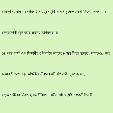
তারাকান্দায় বাস ও মোটরবাইকের মুখোমুখি সংঘর্ষে যুবদলের কর্মী নিহত, আহত – ১
নেত্রকোণা বড়বাজারে ভয়াবহ অগ্নিকাণ্ডে
১৪ বছর বয়সী এক শিক্ষার্থীর গুলিবর্ষণে অন্তত ৮ জন নিহত হয়েছে; আহত-১৫ জন
ঢাকাগামী জামালপুর কমিউটার ট্রেনের ৪টি বগি লাইনচ্যুত হয়েছে
সড়ক দুর্ঘটনায় নিহত হলেন উদীয়মান বাউল সঙ্গীত শিল্পী পেহেলী ভৈরবী