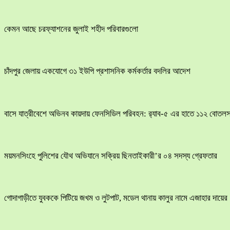
কেমন আছে চরফ্যাশনের জুলাই শহীদ পরিবারগুলো
চাঁদপুর জেলায় একযোগে ৩১ ইউপি প্রশাসনিক কর্মকর্তার বদলির আদেশ
বাসে যাত্রীবেশে অভিনব কায়দায় ফেনসিডিল পরিবহন: র‍্যাব-৫ এর হাতে ১১২ বোতলস
ময়মনসিংহে পুলিশের যৌথ অভিযানে সক্রিয় ছিনতাইকারী’র ০৪ সদস্য গ্রেফতার
​গোদাগাড়ীতে যুবককে পিটিয়ে জখম ও লুটপাট, মডেল থানায় কালুর নামে এজাহার দায়ের