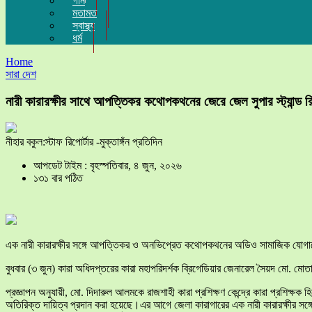
গান
মতামত
স্বাস্থ্য
ধর্ম
Home
সারা দেশ
নারী কারারক্ষীর সাথে আপত্তিকর কথোপকথনের জেরে জেল সুপার স্ট্যান্ড 
নীহার বকুল:স্টাফ রিপোর্টার -মুক্তাঙ্গঁন প্রতিদিন
আপডেট টাইম : বৃহস্পতিবার, ৪ জুন, ২০২৬
১৩১ বার পঠিত
এক নারী কারারক্ষীর সঙ্গে আপত্তিকর ও অনভিপ্রেত কথোপকথনের অডিও সামাজিক যোগাযোগম
বুধবার (৩ জুন) কারা অধিদপ্তরের কারা মহাপরিদর্শক ব্রিগেডিয়ার জেনারেল সৈয়দ মো. মোত
প্রজ্ঞাপন অনুযায়ী, মো. দিদারুল আলমকে রাজশাহী কারা প্রশিক্ষণ কেন্দ্রে কারা প্রশিক্
অতিরিক্ত দায়িত্ব প্রদান করা হয়েছে।এর আগে জেলা কারাগারের এক নারী কারারক্ষীর স