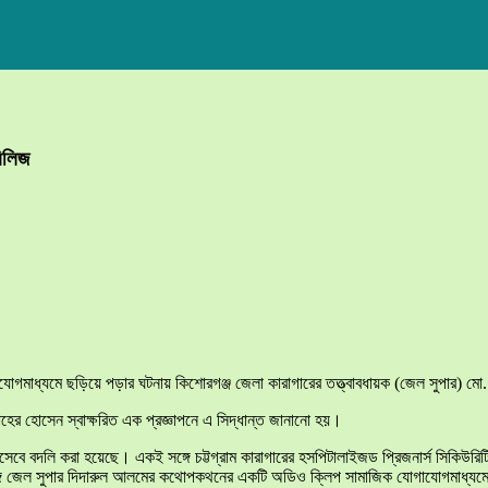
রিলিজ
াধ্যমে ছড়িয়ে পড়ার ঘটনায় কিশোরগঞ্জ জেলা কারাগারের তত্ত্বাবধায়ক (জেল সুপার) মো. 
াহের হোসেন স্বাক্ষরিত এক প্রজ্ঞাপনে এ সিদ্ধান্ত জানানো হয়।
ষক হিসেবে বদলি করা হয়েছে। একই সঙ্গে চট্টগ্রাম কারাগারের হসপিটালাইজড প্রিজনার্স সিকি
ঙ্গে জেল সুপার দিদারুল আলমের কথোপকথনের একটি অডিও ক্লিপ সামাজিক যোগাযোগমাধ্যমে ছ