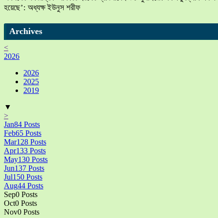
হয়েছে’: অধ্যক্ষ ইউনুস শরীফ
Archives
<
2026
2026
2025
2019
▼
>
Jan
84
Posts
Feb
65
Posts
Mar
128
Posts
Apr
133
Posts
May
130
Posts
Jun
137
Posts
Jul
150
Posts
Aug
44
Posts
Sep
0
Posts
Oct
0
Posts
Nov
0
Posts