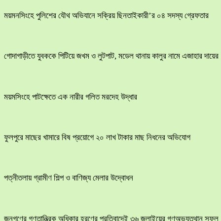
ময়মনসিংহে পুলিশের যৌথ অভিযানে সক্রিয় ছিনতাইকারী’র ০৪ সদস্য গ্রেফতার
​গোদাগাড়ীতে যুবককে পিটিয়ে জখম ও লুটপাট, মডেল থানায় কালুর নামে এজাহার দায়ের
ময়মসিংহে পাটক্ষেতে এক নারীর গলিত মরদেহ উদ্ধার
ফুলপুরে মাছের খামারে বিষ প্রয়োগে ২০ লাখ টাকার মাছ নিধনের অভিযোগ
পত্নীতলায় গ্রামীণ শিল্প ও বাণিজ্য মেলার উদ্বোধন
জনগণের গণতান্ত্রিক অধিকার হরণের প্রতিবাদেই ৩৬ জুলাইয়ের গণঅভ্যুত্থান সফল