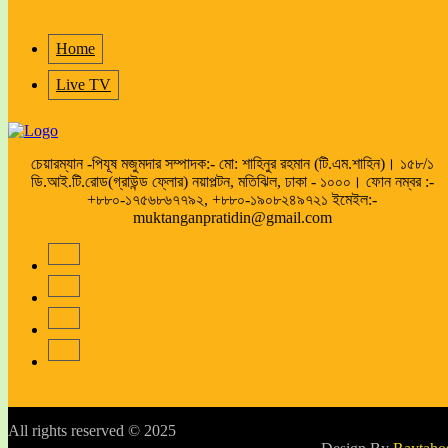
Home
Live TV
চেয়ারম্যান -পিযূষ মজুমদার সম্পাদক:- মো: শাহিনুর রহমান (টি.এম.শাহিন)। ১৫৮/১
ডি.আই.টি.রোড(গ্রাউন্ড ফ্লোর) নয়াপল্টন, মতিঝিল, ঢাকা - ১০০০। ফোন নম্বর :-
+৮৮০-১৭৫৬৮৬৭৭৯২, +৮৮০-১৯০৮২৪৯৭২১ ইমেইল:-
muktanganpratidin@gmail.com
All rights reserved © 2025