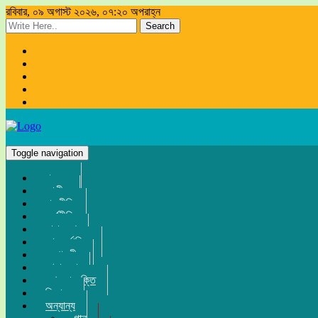
রবিবার, ০৯ অগাস্ট ২০২৬, ০৭:২০ অপরাহ্ন
Search
Toggle navigation
প্রচ্ছদ
জাতীয়
রাজনীতি
অর্থনীতি
সারা দেশ
আন্তর্জাতিক
সম্পাদকীয়
খেলা-ধুলা
তথ্য-প্রযুক্তি
বিনোদন
অন্যান্য