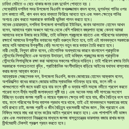
চাহিদা মেটাতে ও বেচে থাকার জন্য চরম দুর্ভোগ পোহাতে হয় ।
সেক্রেটারি দশমিনা সদর উপজেলা বিএনপি ফখরুজ্জামান বাদল বলেন, ভূগর্ভস্থ পানির ওপর
চাপ কমাতে নদী, খাল খনন করে নাব্যতা ফিরিয়ে আনতে হবে এবং সকল ক্ষেত্রে পানির
অপচয় রোধ করতে সরকারকে কার্যকরী ভূমিকা পালন করতে হবে।
সাবেক চেয়ারম্যান, দশমিনা উপজেলা বাশবাড়িয়া ইউনিয়ন, জনাব আলতাফ হোসেন আখন
বলেন, আমাদের গ্রাম অঞ্চলে আগের থেকে বেশি পরিমানে বজ্রপাত হচ্ছে কেননা আমরা
আমাদের বনকে উজার করে দিচ্ছি, তাই ভবিষ্যৎ প্রজন্মকে বাচাতে এবং পরিবেশের ভারসাম্য
রক্ষার্থে আমাদের উপকূলীয় বনায়নের প্রতি গুরুত্ব দিতে হবে, তাই এই মানববন্ধনে সরকারে
কাছে দাবি আমাদের উপকূলীয় বেড়ি সংলগ্নে নতুন করে বনায়ন তৈরি করতে হবে।
নারী নেত্রী, নিলুফা রউফ বলেন, ভৌগোলিক অবস্থানের কারনে বাংলাদেশ প্রাকৃতিক
সৌন্দর্যের লিলাভূমিতে এক অন্যন্য উদাহরণ, তাই ভবিষ্যৎ প্রজন্মের জন্য প্রাকৃতিক
সৌন্দর্যের লিলাভূমিকে রক্ষা করা আমাদের সকলের পবিত্র দায়িত্ব। তাই পরিবেশ রক্ষায় তিনি
সরকারকে গনসচেতনতা বৃদ্ধি , প্রাতিষ্ঠানিক অংশীদারিত্ব বাড়িয়ে আইনের যথাযথ বাস্তবা
করার জন্য আহ্বান করেন।
আহব্বায়ক সেচ্ছসেবক দল, উপজেলা বিএনপি, জনাব জোবায়ের হোসেন আক্কাস বলেন,
অপরিকল্পিত বাধের কারনে জোয়ার ভাটার স্বাভাবিক গতিবন্ধ হয়ে যায়, ফলে নদী ও
খালগুলোতে পলি জমে ভরাট হয়ে যায় ফলে বৃষ্টি ও বন্যার পানি সহজে নদীতে প্রবেশ করতে
পারেনা ফলে দীর্ঘ্য স্থায়ী জলাবদ্ধতা সুষ্টি হয়। এবং অনেক সময় নদী সাগরের সংযোগ
বিচ্ছিন্ন হওয়ায় জলজ প্রানী ও মাছের প্রজনন ক্ষেত্র নস্ট হয়ে যায়, জীব বৈচিত্র ধংস হয়
যায়, ফলে পরিবেশের উপর ব্যাপক প্রভাব পরে থাকে, তাই এই মানববন্ধনে সরকারের কাছে
দাবি রাখতে চাই, জলজ প্রানী ও জীব বৈচিত্র্য ধ্বংসকারী অবৈধ জাল , বিষ প্রয়োগে এবং
নিষিদ্ধ সময়ে মাছ ধরা বন্ধে কঠোর আইন প্রয়োগ করতে হবে। এবং পাশাপাশি নদী ভাঙ্গন
রোধ এবং লবনাক্ততা নিয়ন্ত্রনের মাধ্যমে জলজ বাস্তুতন্ত্রের ভারসাম্য বজায় রাখার জন্য
দীর্র্ঘমেয়াদী টেকসই প্রকল্প গ্রহন করতে হবে।