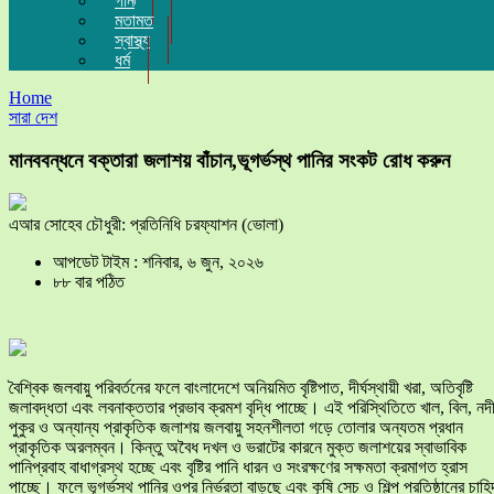
গান
মতামত
স্বাস্থ্য
ধর্ম
Home
সারা দেশ
মানববন্ধনে বক্তারা জলাশয় বাঁচান,ভূগর্ভস্থ পানির সংকট রোধ করুন
এআর সোহেব চৌধুরী: প্রতিনিধি চরফ্যাশন (ভোলা)
আপডেট টাইম : শনিবার, ৬ জুন, ২০২৬
৮৮ বার পঠিত
বৈশ্বিক জলবায়ু পরিবর্তনের ফলে বাংলাদেশে অনিয়মিত বৃষ্টিপাত, দীর্ঘস্থায়ী খরা, অতিবৃষ্টি
জলাবদ্ধতা এবং লবনাক্ততার প্রভাব ক্রমশ বৃদ্ধি পাচ্ছে। এই পরিস্থিতিতে খাল, বিল, নদী
পুকুর ও অন্যান্য প্রাকৃতিক জলাশয় জলবায়ু সহনশীলতা গড়ে তোলার অন্যতম প্রধান
প্রাকৃতিক অরলম্বন। কিন্তু অবৈধ দখল ও ভরাটের কারনে মুক্ত জলাশয়ের স্বাভাবিক
পানিপ্রবাহ বাধাগ্রস্থ হচ্ছে এবং বৃষ্টির পানি ধারন ও সংরক্ষণের সক্ষমতা ক্রমাগত হ্রাস
পাচ্ছে। ফলে ভূগর্ভস্থ পানির ওপর নির্ভরতা বাড়ছে এবং কৃষি সেচ ও শিল্প প্রতিষ্ঠানের চাহি