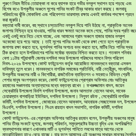
পুরুণে নিয়ম নীতির তোয়াক্কা না করে ব্যাপক হারে গভীর নলকুপ স্থাপন হয়ে পড়ছে এবং
বিশেষ কওে উপকূলীয় অঞ্চলে সুপেয় পানির সংকট তীব্র আকার ধারণ করছে। জলবায়ু
পরিবর্তনের ঝুঁকি মোকাবিলা এবং পরিবেশগত ভারসাম্য রক্ষায় এখনই কার্যকর পদক্ষেপ গ্রহন
করা জুরুরি।
বক্তারা দাবী করেন, বহু স্থানে চস্তচালিত নলকুপ দিয়ে পানি উঠছে না, প্রাকৃতিক অনেক
জলাশয় নিশ্চিহ্ন হয়ে যাওয়ায়, পানির ধারন ক্ষমতা অনেক কমে গেছে, পানির স্থর প্রতি বছ
একটু একটু করে নিচে নেমে যাচ্ছে, এবং আমাদের গ্রাম অঞ্চলে হাজার হাজার নলকুপ
অকেজো হয়ে পড়ে আছে । তাই সুপেয় পানির সংকট থেকে রক্ষা পেতে হলে প্রাকৃতিক
জলাশয় রক্ষা করতে হবে, ভূগর্ভস্থ পানির অপচয় বন্ধ করতে হবে, মাটির নিচে পানির স্থর
ঠিক রাখতে হলে উপরিভাগের পানির সর্বোচ্চ ব্যবহার নিশ্চিত করতে হবে। গতকাল শনিবার
বেলা ১১টায় পটুয়াখালী জেলার দশমিনা সদর উপজেলা পরিষদের সামনে বিশ্ব পরিবেশ
দিবস-২০২৬ উপলক্ষ্যে কোস্ট ফাউন্ডেশন কর্তৃক আয়োজিত মানববন্ধনে বক্তারা এসকল
দাবিসমূহ তুলে ধরেন। মানববন্ধনে নাগরিক সমাজের প্রতিনিধি, নারী নেত্রীবৃন্দ, সাংবাদিক,
উপকূলীয় অঞ্চলের নারী ও কিশোরীরা, রাজনৈতিক ব্যাক্তিগন ও সহকাওে বিভিন্ন শ্রেনী
পেশার মানুষ অংশগ্রহন করেন, কোস্ট ফাউন্ডেশনের প্রোগ্রাম অফিসার মোঃ আতিকুর
রহমানের সঞ্চালনায় অন্যান্যদের মধ্যে বক্তব্য রাখেন । ফখরুজ্জামান বাদল, জয়েন
সেক্রেটারি উপজেলা বিনপি দশমিনা উপজেলা, জনাব আলতাফ হোসেন আখন, সাবেক
চেয়ারম্যান বাশবাড়িয়া ইউনিয়ন, দশমিনা উপজেলা। নিলুফা রউফ , সেক্রেটারি নাগরিক
কমিটি, দশমিনা উপজেলা , জোবায়ের হোসেন আক্কাস, আহবায়ক সেচ্ছাসেবক দল, উপজেল
বিএনপি, দশমিনা উপজেলা। পিএম রায়হান বাদল সভাপতি, নাগরিক কমিটি, দশমিনা
উপজেলা।
কোস্ট ফাউন্ডেশন- এর প্রোগ্রাম অফিসার আতিকুর রহমান বলেন, উপকূলীয় অঞ্চলের মানুষ
পানির তীব্র সংকটে ভুগছে, জলবায়ু পরিবর্তন, সমুদ্রপ্রষ্টের উচ্চতা বৃদ্ধি এবং অপরিকল্পিত
ব্যবস্থাপনার কারণে এখানকার মাটি ও ভূগর্ভস্থ পানিতে লবনের মাত্র আগের থেকে
মাত্রাতিরিক্ত হাওে বেড়ে যাচ্ছে। যার ফলে আমাদের এই অঞ্চলের সাধারন মানুষের দৈনন্দিন