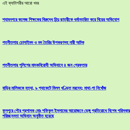
এই ক্যাটাগরীর আরো খবর
শ্যামনগরে কলেজ শিক্ষকের বিরুদ্ধে হিন্দু ছাত্রীকে ধর্মান্তরিত করে বিয়ের অভিযোগ
পত্নীতলায় চোলাইমদ ও মদ তৈরির উপকরণসহ নারী আটক
পত্নীতলায় পুলিশের মাদকবিরোধী অভিযানে ৪ জন গ্রেফতার
বাড়ির মালিককে হত্যা, ৯ প্যাকেটে মিলল খণ্ডিত মরদেহ; মাথা-পা নিখোঁজ
ফুলপুরে পৌর প্রশাসক মোঃ শফিকুল ইসলামের আয়োজনে ডেঙ্গু প্রতিরোধে বিশেষ পরিস্কার
পরিচ্ছন্নতা অভিযান অনুষ্ঠিত হয়েছে