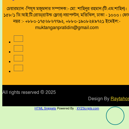
চেয়ারম্যান -পিযূষ মজুমদার সম্পাদক:- মো: শাহিনুর রহমান (টি.এম.শাহিন)।
১৫৮/১ ডি.আই.টি.রোড(গ্রাউন্ড ফ্লোর) নয়াপল্টন, মতিঝিল, ঢাকা - ১০০০। ফো
নম্বর :- +৮৮০-১৭৫৬৮৬৭৭৯২, +৮৮০-১৯০৮২৪৯৭২১ ইমেইল:-
muktanganpratidin@gmail.com
All rights reserved © 2025
Design By
Raytahos
HTML Snippets
Powered By :
XYZScripts.com