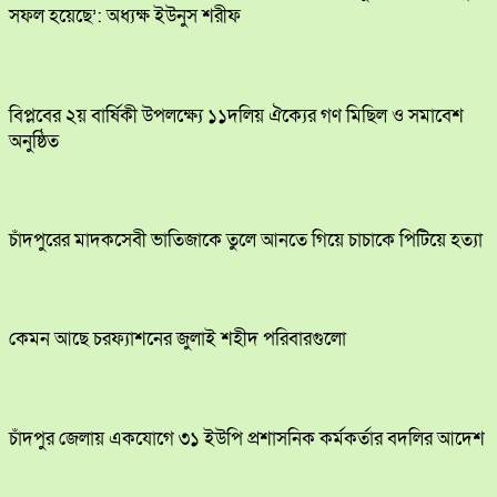
সফল হয়েছে’: অধ্যক্ষ ইউনুস শরীফ
বিপ্লবের ২য় বার্ষিকী উপলক্ষ্যে ১১দলিয় ঐক্যের গণ মিছিল ও সমাবেশ
অনুষ্ঠিত
চাঁদপুরের মাদকসেবী ভাতিজাকে তুলে আনতে গিয়ে চাচাকে পিটিয়ে হত্যা
কেমন আছে চরফ্যাশনের জুলাই শহীদ পরিবারগুলো
চাঁদপুর জেলায় একযোগে ৩১ ইউপি প্রশাসনিক কর্মকর্তার বদলির আদেশ