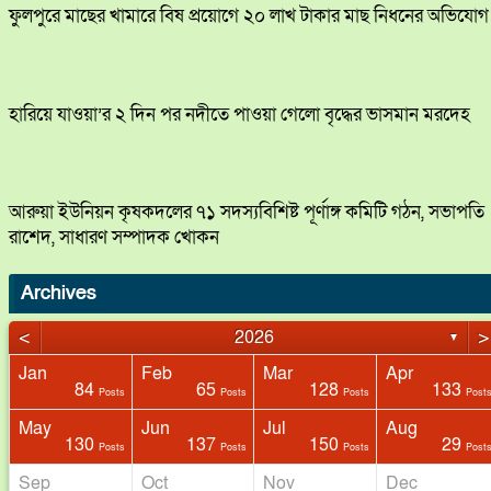
ফুলপুরে মাছের খামারে বিষ প্রয়োগে ২০ লাখ টাকার মাছ নিধনের অভিযোগ
হারিয়ে যাওয়া’র ২ দিন পর নদীতে পাওয়া গেলো বৃদ্ধের ভাসমান মরদেহ
আরুয়া ইউনিয়ন কৃষকদলের ৭১ সদস্যবিশিষ্ট পূর্ণাঙ্গ কমিটি গঠন, সভাপতি
রাশেদ, সাধারণ সম্পাদক খোকন
Archives
<
>
2026
▼
Jan
Feb
Mar
Apr
84
65
128
133
s
s
Posts
Posts
Posts
Post
May
Jun
Jul
Aug
130
137
150
29
s
s
Posts
Posts
Posts
Post
Sep
Oct
Nov
Dec