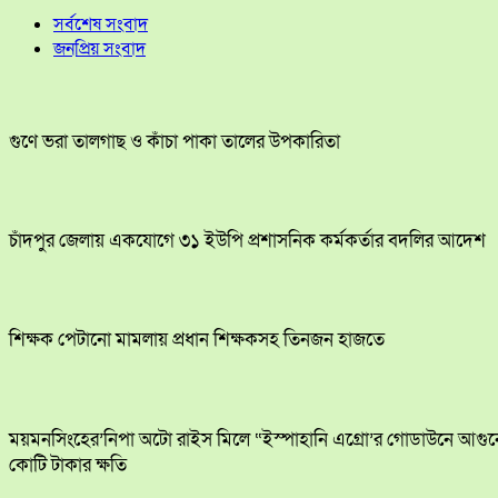
সর্বশেষ সংবাদ
জনপ্রিয় সংবাদ
গুণে ভরা তালগাছ ও কাঁচা পাকা তালের উপকারিতা
চাঁদপুর জেলায় একযোগে ৩১ ইউপি প্রশাসনিক কর্মকর্তার বদলির আদেশ
শিক্ষক পেটানো মামলায় প্রধান শিক্ষকসহ তিনজন হাজতে
ময়মনসিংহের’নিপা অটো রাইস মিলে “ইস্পাহানি এগ্রো’র গোডাউনে আগুন
কোটি টাকার ক্ষতি