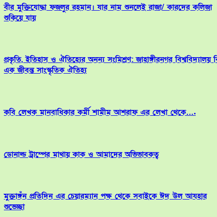
বীর মুক্তিযোদ্ধা ফজলুর রহমান। যার নাম শুনলেই রাজা/ কারদের কলিজা
শুকিয়ে যায়
প্রকৃতি, ইতিহাস ও ঐতিহ্যের অনন্য সংমিশ্রণ: জাহাঙ্গীরনগর বিশ্ববিদ্যালয় 
এক জীবন্ত সাংস্কৃতিক ঐতিহ্য
কবি লেখক মানবাধিকার কর্মী শামীম আশরাফ এর লেখা থেকে….
ডোনাল্ড ট্রাম্পের মাথায় কাক ও আমাদের অভিভাবকত্ব
মুক্তাঙ্গঁন প্রতিদিন এর চেয়ারম্যান পক্ষ থেকে সবাইকে ঈদ উল আযহার
শুভেচ্ছা