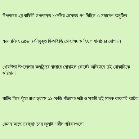
বিপ্লবের ২য় বার্ষিকী উপলক্ষ্যে ১১দলিয় ঐক্যের গণ মিছিল ও সমাবেশ অনুষ্ঠিত
ময়মনসিংহ রেঞ্জে নবনিযুক্ত ডিআইজি মোহাম্মদ জাহিদুল হাসানের যোগদান
ধোবাউড়া উপজেলায় কলসিন্দুর বাজারে মোবাইল কোর্টের অভিযানে দুই দোকানিকে
জরিমানা
মাটির নিচে পুঁতে রাখা ড্রামে ১১ কেজি গাঁজাসহ স্ত্রী ও স্বামী দুই মাদক কারবারি আটক
কেমন আছে চরফ্যাশনের জুলাই শহীদ পরিবারগুলো