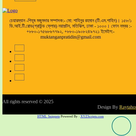
চেয়ারম্যান -পিযূষ মজুমদার সম্পাদক:- মো: শাহিনুর রহমান (টি.এম.শাহিন)। ১৫৮/১
ডি.আই.টি.রোড(গ্রাউন্ড ফ্লোর) নয়াপল্টন, মতিঝিল, ঢাকা - ১০০০। ফোন নম্বর :-
+৮৮০-১৭৫৬৮৬৭৭৯২, +৮৮০-১৯০৮২৪৯৭২১ ইমেইল:-
muktanganpratidin@gmail.com
All rights reserved © 2025
Design By
Raytaho
HTML Snippets
Powered By :
XYZScripts.com