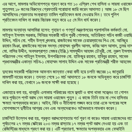
এর আগে, মামলার অভিযোগপত্র গ্রহণ করে গত ১০ এপ্রিল শেখ হাসিনা ও সায়মা ওয়াজে
পুতুলসহ ১৮ জনের বিরুদ্ধে গ্রেফতারি পরোয়ানা জারি করেন আদালত। আজ ১৮ মে ছিল
আসামিদের গ্রেফতার সংক্রান্ত তামিল প্রতিবেদন জমা দেওয়ার দিন। তবে পুলিশ
প্রতিবেদন দাখিল না করায় বিচারক নতুন করে ২৫ মে দিন ধার্য করেন।
মামলার অন্যান্য আসামিরা হলেন: গৃহায়ণ ও গণপূর্ত মন্ত্রণালয়ের প্রশাসনিক কর্মকর্তা মো.
সাইফুল ইসলাম সরকার, সিনিয়র সহকারী সচিব পুরবী গোলদার, অতিরিক্ত সচিব কাজী ওয়াছ
উদ্দিন, সচিব মো. শহীদ উল্লা খন্দকার, রাজউকের সাবেক চেয়ারম্যানের পিএ মো. আনিছুর
রহমান মিঞা, রাজউকের সাবেক সদস্য মোহাম্মদ খুরশীদ আলম, কবির আল আসাদ, তন্ময় দা
মো. নাসির উদ্দীন, অবসরপ্রাপ্ত মেজর (ইঞ্জি.) সামসুদ্দীন আহমদ চৌধুরী, মো. নুরুল ইসলাম
পরিচালক শেখ শাহিনুল ইসলাম, উপপরিচালক মো. হাফিজুর রহমান, হাবিবুর রহমান, সাবেক
প্রধানমন্ত্রীর একান্ত সচিব-১ মোহাম্মদ সালাহ উদ্দিন এবং সাবেক প্রতিমন্ত্রী শরীফ আহমে
দুদকের সহকারী পরিচালক আফনান জান্নাত কেয়া বাদী হয়ে চলতি বছরের ১২ জানুয়ারি
মামলাটি দায়ের করেন। তদন্ত শেষে ১০ মার্চ আদালতে ১৮ জনকে অভিযুক্ত করে চার্জশিট
দাখিল করা হয়, যেখানে ১৬ জনকে সাক্ষী করা হয়েছে।
এজাহারে বলা হয়, ধানমন্ডি এলাকায় পরিবারের নামে ফ্ল্যাট ও বাসা থাকা সত্ত্বেও তা গোপন
করে পূর্বাচলে প্লট বরাদ্দ নেন সায়মা ওয়াজেদ পুতুল। এ কাজে তিনি তার মা শেখ হাসিনার
ক্ষমতা অপব্যবহার করেন। আইন, বিধি ও নীতিমালা লঙ্ঘন করে তারা একে অপরের সঙ্গে
যোগসাজশে দুর্নীতির আশ্রয় নেন এবং অন্যদেরকেও অবৈধভাবে লাভবান করেন।
চার্জশিটে উল্লেখ করা হয়, প্রকৃত বরাদ্দযোগ্যতার শর্ত পূরণ না করেও সায়মা ওয়াজেদের নাম
পূর্বাচলের ২৭ নম্বর সেক্টরের ২০৩ নম্বর রাস্তার ১৭ নম্বর প্লট বরাদ্দ দেওয়া হয় এবং তা
রেজিস্ট্রির মাধ্যমে গ্রহণ করা হয়। এটি প্রতারণা, ক্ষমতার অপব্যবহার এবং বেআইনি