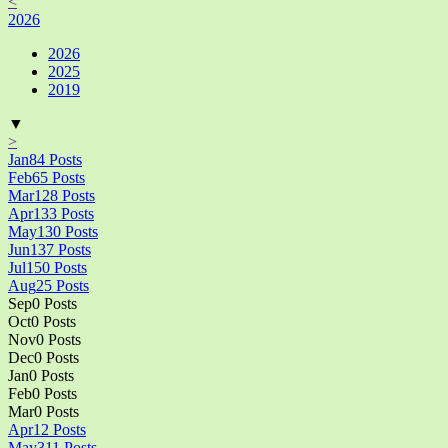
<
2026
2026
2025
2019
▼
>
Jan
84
Posts
Feb
65
Posts
Mar
128
Posts
Apr
133
Posts
May
130
Posts
Jun
137
Posts
Jul
150
Posts
Aug
25
Posts
Sep
0
Posts
Oct
0
Posts
Nov
0
Posts
Dec
0
Posts
Jan
0
Posts
Feb
0
Posts
Mar
0
Posts
Apr
12
Posts
May
311
Posts