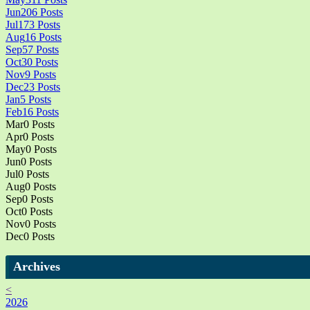
Jun
206
Posts
Jul
173
Posts
Aug
16
Posts
Sep
57
Posts
Oct
30
Posts
Nov
9
Posts
Dec
23
Posts
Jan
5
Posts
Feb
16
Posts
Mar
0
Posts
Apr
0
Posts
May
0
Posts
Jun
0
Posts
Jul
0
Posts
Aug
0
Posts
Sep
0
Posts
Oct
0
Posts
Nov
0
Posts
Dec
0
Posts
Archives
<
2026