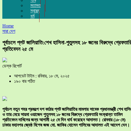
গান
মতামত
স্বাস্থ্য
ধর্ম
Home
সারা দেশ
পূর্বাচলে প্লট জালিয়াতি:শেখ হাসিনা-পুতুলসহ ১৮ জনের বিরুদ্ধে গ্রেফতার
প্রতিবেদন ২৫ মে
ডেস্ক রিপোর্ট
আপডেট টাইম : রবিবার, ১৮ মে, ২০২৫
১৯০ বার পঠিত
পূর্বাচল নতুন শহর প্রকল্পে দশ কাঠার প্লট জালিয়াতির মামলায় সাবেক প্রধানমন্ত্রী শেখ হাসি
ও তার মেয়ে সায়মা ওয়াজেদ পুতুলসহ ১৮ জনের বিরুদ্ধে গ্রেফতারি সংক্রান্ত তামিল
প্রতিবেদন দাখিলের জন্য আগামী ২৫ মে দিন ধার্য করেছেন আদালত। রোববার (১৮ মে)
ঢাকার মহানগর জ্যেষ্ঠ বিশেষ জজ মো. জাকির হোসেন গালিবের আদালত এই আদেশ দেন।