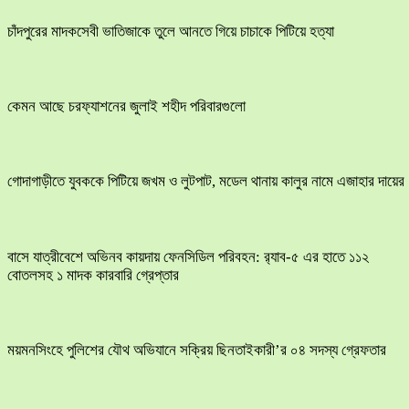
চাঁদপুরের মাদকসেবী ভাতিজাকে তুলে আনতে গিয়ে চাচাকে পিটিয়ে হত্যা
কেমন আছে চরফ্যাশনের জুলাই শহীদ পরিবারগুলো
​গোদাগাড়ীতে যুবককে পিটিয়ে জখম ও লুটপাট, মডেল থানায় কালুর নামে এজাহার দায়ের
বাসে যাত্রীবেশে অভিনব কায়দায় ফেনসিডিল পরিবহন: র‍্যাব-৫ এর হাতে ১১২
বোতলসহ ১ মাদক কারবারি গ্রেপ্তার
ময়মনসিংহে পুলিশের যৌথ অভিযানে সক্রিয় ছিনতাইকারী’র ০৪ সদস্য গ্রেফতার