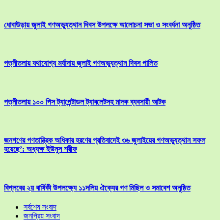
ধোবাউড়ায় জুলাই গণঅভ্যুত্থান দিবস উপলক্ষে আলোচনা সভা ও সংবর্ধনা অনুষ্ঠিত
পত্নীতলায় যথাযোগ্য মর্যাদায় জুলাই গণঅভ্যুত্থান দিবস পালিত
পত্নীতলায় ১০০ পিস ট্যাপেন্টাডল ট্যাবলেটসহ মাদক ব্যবসায়ী আটক
জনগণের গণতান্ত্রিক অধিকার হরণের প্রতিবাদেই ৩৬ জুলাইয়ের গণঅভ্যুত্থান সফল
হয়েছে’: অধ্যক্ষ ইউনুস শরীফ
বিপ্লবের ২য় বার্ষিকী উপলক্ষ্যে ১১দলিয় ঐক্যের গণ মিছিল ও সমাবেশ অনুষ্ঠিত
সর্বশেষ সংবাদ
জনপ্রিয় সংবাদ