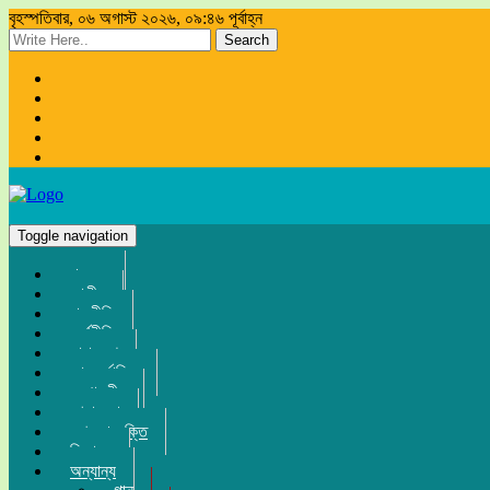
বৃহস্পতিবার, ০৬ অগাস্ট ২০২৬, ০৯:৪৬ পূর্বাহ্ন
Search
Toggle navigation
প্রচ্ছদ
জাতীয়
রাজনীতি
অর্থনীতি
সারা দেশ
আন্তর্জাতিক
সম্পাদকীয়
খেলা-ধুলা
তথ্য-প্রযুক্তি
বিনোদন
অন্যান্য