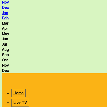
Nov
Dec
Jan
Feb
Mar
Apr
May
Jun
Jul
Aug
Sep
Oct
Nov
Dec
Home
Live TV