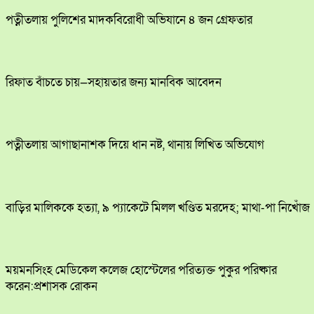
পত্নীতলায় পুলিশের মাদকবিরোধী অভিযানে ৪ জন গ্রেফতার
রিফাত বাঁচতে চায়—সহায়তার জন্য মানবিক আবেদন
পত্নীতলায় আগাছানাশক দিয়ে ধান নষ্ট, থানায় লিখিত অভিযোগ
বাড়ির মালিককে হত্যা, ৯ প্যাকেটে মিলল খণ্ডিত মরদেহ; মাথা-পা নিখোঁজ
ময়মনসিংহ মেডিকেল কলেজ হোস্টেলের পরিত্যক্ত পুকুর পরিষ্কার
করেন:প্রশাসক রোকন