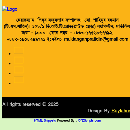
চেয়ারম্যান -পিযূষ মজুমদার সম্পাদক:- মো: শাহিনুর রহমান
(টি.এম.শাহিন)। ১৫৮/১ ডি.আই.টি.রোড(গ্রাউন্ড ফ্লোর) নয়াপল্টন, মতিঝিল
ঢাকা - ১০০০। ফোন নম্বর :- +৮৮০-১৭৫৬৮৬৭৭৯২,
+৮৮০-১৯০৮২৪৯৭২১ ইমেইল:- muktanganpratidin@gmail.com
All rights reserved © 2025
Design By
Raytahos
HTML Snippets
Powered By :
XYZScripts.com