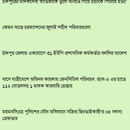
চাঁদপুরের মাদকসেবী ভাতিজাকে তুলে আনতে গিয়ে চাচাকে পিটিয়ে হত্যা
কেমন আছে চরফ্যাশনের জুলাই শহীদ পরিবারগুলো
চাঁদপুর জেলায় একযোগে ৩১ ইউপি প্রশাসনিক কর্মকর্তার বদলির আদেশ
বাসে যাত্রীবেশে অভিনব কায়দায় ফেনসিডিল পরিবহন: র‍্যাব-৫ এর হাতে
১১২ বোতলসহ ১ মাদক কারবারি গ্রেপ্তার
ময়মনসিংহে পুলিশের যৌথ অভিযানে সক্রিয় ছিনতাইকারী’র ০৪ সদস্য
গ্রেফতার