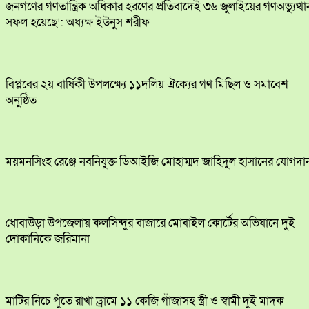
জনগণের গণতান্ত্রিক অধিকার হরণের প্রতিবাদেই ৩৬ জুলাইয়ের গণঅভ্যুত্থা
সফল হয়েছে’: অধ্যক্ষ ইউনুস শরীফ
বিপ্লবের ২য় বার্ষিকী উপলক্ষ্যে ১১দলিয় ঐক্যের গণ মিছিল ও সমাবেশ
অনুষ্ঠিত
ময়মনসিংহ রেঞ্জে নবনিযুক্ত ডিআইজি মোহাম্মদ জাহিদুল হাসানের যোগদা
ধোবাউড়া উপজেলায় কলসিন্দুর বাজারে মোবাইল কোর্টের অভিযানে দুই
দোকানিকে জরিমানা
মাটির নিচে পুঁতে রাখা ড্রামে ১১ কেজি গাঁজাসহ স্ত্রী ও স্বামী দুই মাদক