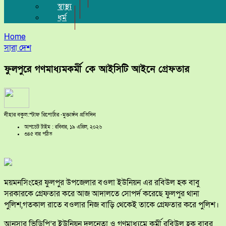
স্বাস্থ্য
ধর্ম
Home
সারা দেশ
ফুলপুরে গণমাধ্যমকর্মী কে আইসিটি আইনে গ্রেফতার
নীহার বকুল:স্টাফ রিপোর্টার -মুক্তাঙ্গঁন প্রতিদিন
আপডেট টাইম : রবিবার, ১৯ এপ্রিল, ২০২৬
৩৪৫ বার পঠিত
ময়মনসিংহের ফুলপুর উপজেলার বওলা ইউনিয়ন এর রবিউল হক বাবু
সরকারকে গ্রেফতার করে আজ আদালতে সোপর্দ করেছে ফুলপুর থানা
পুলিশ,গতকাল রাতে বওলার নিজ বাড়ি থেকেই তাকে গ্রেফতার করে পুলিশ।
আনসার ভিডিপি’র ইউনিয়ন দলনেতা ও গণমাধ্যমে কর্মী রবিউল হক বাবুর