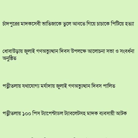
চাঁদপুরের মাদকসেবী ভাতিজাকে তুলে আনতে গিয়ে চাচাকে পিটিয়ে হত্যা
ধোবাউড়ায় জুলাই গণঅভ্যুত্থান দিবস উপলক্ষে আলোচনা সভা ও সংবর্ধনা
অনুষ্ঠিত
পত্নীতলায় যথাযোগ্য মর্যাদায় জুলাই গণঅভ্যুত্থান দিবস পালিত
পত্নীতলায় ১০০ পিস ট্যাপেন্টাডল ট্যাবলেটসহ মাদক ব্যবসায়ী আটক