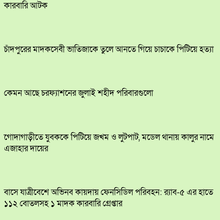
কারবারি আটক
চাঁদপুরের মাদকসেবী ভাতিজাকে তুলে আনতে গিয়ে চাচাকে পিটিয়ে হত্যা
কেমন আছে চরফ্যাশনের জুলাই শহীদ পরিবারগুলো
​গোদাগাড়ীতে যুবককে পিটিয়ে জখম ও লুটপাট, মডেল থানায় কালুর নামে
এজাহার দায়ের
বাসে যাত্রীবেশে অভিনব কায়দায় ফেনসিডিল পরিবহন: র‍্যাব-৫ এর হাতে
১১২ বোতলসহ ১ মাদক কারবারি গ্রেপ্তার