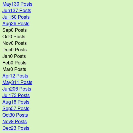
May
130
Posts
Jun
137
Posts
Jul
150
Posts
Aug
26
Posts
Sep
0
Posts
Oct
0
Posts
Nov
0
Posts
Dec
0
Posts
Jan
0
Posts
Feb
0
Posts
Mar
0
Posts
Apr
12
Posts
May
311
Posts
Jun
206
Posts
Jul
173
Posts
Aug
16
Posts
Sep
57
Posts
Oct
30
Posts
Nov
9
Posts
Dec
23
Posts