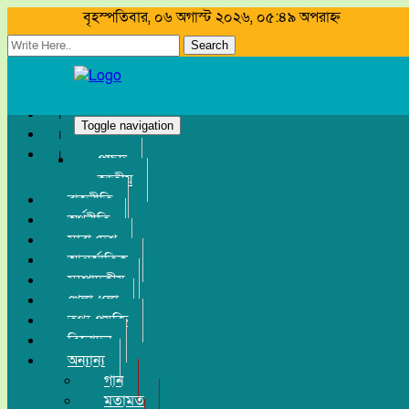
বৃহস্পতিবার, ০৬ অগাস্ট ২০২৬, ০৫:৪৯ অপরাহ্ন
Search
Toggle navigation
প্রচ্ছদ
জাতীয়
রাজনীতি
অর্থনীতি
সারা দেশ
আন্তর্জাতিক
সম্পাদকীয়
খেলা-ধুলা
তথ্য-প্রযুক্তি
বিনোদন
অন্যান্য
গান
মতামত