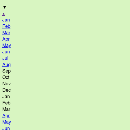
▼
>
Jan
Feb
Mar
Apr
May
Jun
Jul
Aug
Sep
Oct
Nov
Dec
Jan
Feb
Mar
Apr
May
Jun