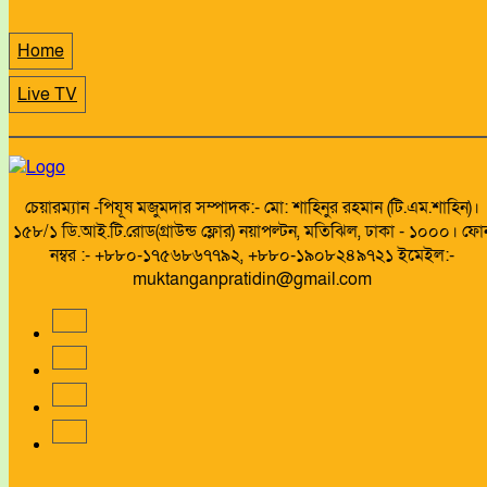
Home
Live TV
চেয়ারম্যান -পিযূষ মজুমদার সম্পাদক:- মো: শাহিনুর রহমান (টি.এম.শাহিন)।
১৫৮/১ ডি.আই.টি.রোড(গ্রাউন্ড ফ্লোর) নয়াপল্টন, মতিঝিল, ঢাকা - ১০০০। ফো
নম্বর :- +৮৮০-১৭৫৬৮৬৭৭৯২, +৮৮০-১৯০৮২৪৯৭২১ ইমেইল:-
muktanganpratidin@gmail.com