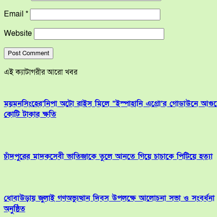
Email
*
Website
এই ক্যাটাগরীর আরো খবর
ময়মনসিংহের’নিপা অটো রাইস মিলে “ইস্পাহানি এগ্রো’র গোডাউনে আগু
কোটি টাকার ক্ষতি
চাঁদপুরের মাদকসেবী ভাতিজাকে তুলে আনতে গিয়ে চাচাকে পিটিয়ে হত্যা
ধোবাউড়ায় জুলাই গণঅভ্যুত্থান দিবস উপলক্ষে আলোচনা সভা ও সংবর্ধনা
অনুষ্ঠিত