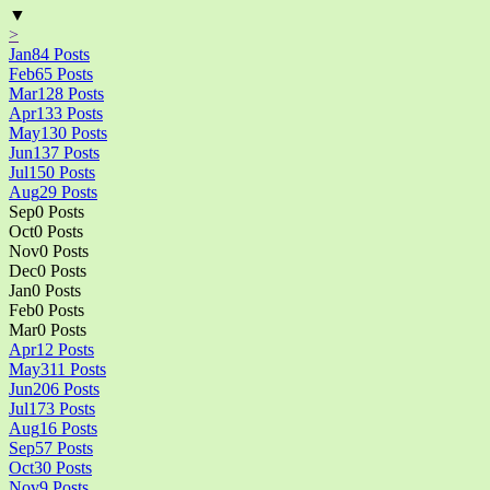
▼
>
Jan
84
Posts
Feb
65
Posts
Mar
128
Posts
Apr
133
Posts
May
130
Posts
Jun
137
Posts
Jul
150
Posts
Aug
29
Posts
Sep
0
Posts
Oct
0
Posts
Nov
0
Posts
Dec
0
Posts
Jan
0
Posts
Feb
0
Posts
Mar
0
Posts
Apr
12
Posts
May
311
Posts
Jun
206
Posts
Jul
173
Posts
Aug
16
Posts
Sep
57
Posts
Oct
30
Posts
Nov
9
Posts