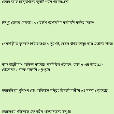
কেমন আছে চরফ্যাশনের জুলাই শহীদ পরিবারগুলো
চাঁদপুর জেলায় একযোগে ৩১ ইউপি প্রশাসনিক কর্মকর্তার বদলির আদেশ
​গোদাগাড়ীতে যুবককে পিটিয়ে জখম ও লুটপাট, মডেল থানায় কালুর নামে এজাহার দায়ের
বাসে যাত্রীবেশে অভিনব কায়দায় ফেনসিডিল পরিবহন: র‍্যাব-৫ এর হাতে ১১২
বোতলসহ ১ মাদক কারবারি গ্রেপ্তার
ময়মনসিংহে পুলিশের যৌথ অভিযানে সক্রিয় ছিনতাইকারী’র ০৪ সদস্য গ্রেফতার
ময়মসিংহে পাটক্ষেতে এক নারীর গলিত মরদেহ উদ্ধার