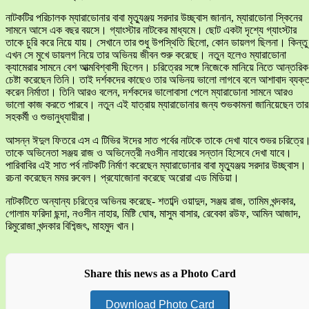
নাটকটির পরিচালক ম্যারাডোনার বাবা মৃত্যুঞ্জয় সরদার উচ্ছ্বাস জানান, ম্যারাডোনা স্কিনের
সামনে আসে এক বছর বয়সে। গ্যাংস্টার নাটকের মাধ্যমে। ছোট একটা দৃশ্যে গ্যাংস্টার
তাকে চুরি করে নিয়ে যায়। সেখানে তার শুধু উপস্থিতি ছিলো, কোন ডায়লগ ছিলনা। কিন্তু
এখন সে মুখে ডায়লগ নিয়ে তার অভিনয় জীবন শুরু করেছে। নতুন হলেও ম্যারাডোনা
ক্যামেরার সামনে বেশ আত্মবিশ্বাসী ছিলেন। চরিত্রের সঙ্গে নিজেকে মানিয়ে নিতে আন্তরিক
চেষ্টা করেছেন তিনি। তাই দর্শকদের কাছেও তার অভিনয় ভালো লাগবে বলে আশাবাদ ব্যক্
করেন নির্মাতা। তিনি আরও বলেন, দর্শকদের ভালোবাসা পেলে ম্যারাডোনা সামনে আরও
ভালো কাজ করতে পারবে। নতুন এই যাত্রায় ম্যারাডোনার জন্য শুভকামনা জানিয়েছেন তার
সহকর্মী ও শুভানুধ্যায়ীরা।
আসন্ন ঈদুল ফিতরে এস এ টিভির ঈদের সাত পর্বের নাটকে তাকে দেখা যাবে শুভর চরিত্রে
তাকে অভিনেতা সঞ্জয় রাজ ও অভিনেত্রী নওসীন নাহারের সন্তান হিসেবে দেখা যাবে।
পারিবাবির এই সাত পর্ব নাটকটি নির্মাণ করেছেন ম্যারাডোনার বাবা মৃত্যুঞ্জয় সরদার উচ্ছ্বাস।
রচনা করেছেন মমর রুবেল। প্রযোজোনা করেছে অরোরা এড মিডিয়া।
নাটকটিতে অন্যান্য চরিত্রে অভিনয় করেছে- শতাব্দি ওয়াদুদ, সঞ্জয় রাজ, তামিম খন্দকার,
গোলাম ফরিদা ছন্দা, নওসীন নাহার, মিষ্টি ঘোষ, মাসুম বাসার, রেবেকা রউফ, আমিন আজাদ,
রিমুরোজা খন্দকার বিশ্ব্জিৎ, মাহমুদ খান।
Share this news as a Photo Card
Download Photo Card