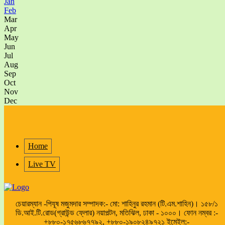
Jan
Feb
Mar
Apr
May
Jun
Jul
Aug
Sep
Oct
Nov
Dec
Home
Live TV
চেয়ারম্যান -পিযূষ মজুমদার সম্পাদক:- মো: শাহিনুর রহমান (টি.এম.শাহিন)। ১৫৮/১
ডি.আই.টি.রোড(গ্রাউন্ড ফ্লোর) নয়াপল্টন, মতিঝিল, ঢাকা - ১০০০। ফোন নম্বর :-
+৮৮০-১৭৫৬৮৬৭৭৯২, +৮৮০-১৯০৮২৪৯৭২১ ইমেইল:-