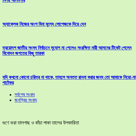
নিলয় আলমগীর
অ্যাফ্লেক নিজের অংশ বিনা মূল্যে লোপেজকে দিয়ে দেন
ত্রয়োদশ জাতীয় সংসদ নির্বাচনে সুযোগ না পেলেও সংরক্ষিত নারী আসনের টিকেট পেলেন
বিনোদন জগতের কিছু তারকা
যদি কখনো কোনো চরিত্র না থাকে, তাহলে অন্তত রান্না করার জন্য তো আমাকে নিয়ো-না
পাটেকর
সর্বশেষ সংবাদ
জনপ্রিয় সংবাদ
গুণে ভরা তালগাছ ও কাঁচা পাকা তালের উপকারিতা