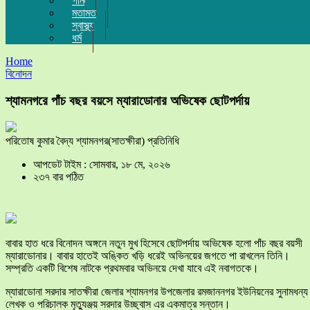
গান
মতামত
স্বাস্থ্য
ধর্ম
Home
বিনোদন
শ্যামনগরে পাঁচ বছর বয়সে ম্যারাডোনার অভিষেক ছোটপর্দায়
পরিতোষ কুমার বৈদ্য শ্যামনগর(সাতক্ষীরা) প্রতিনিধি
আপডেট টাইম : সোমবার, ১৮ মে, ২০২৬
২৩৭ বার পঠিত
বাবার হাত ধরে বিনোদন অঙ্গনে নতুন মুখ হিসেবে ছোটপর্দায় অভিষেক হলো পাঁচ বছর বয়সী
ম্যারাডোনার। বাবার হাতেই অঙ্কিত খড়ি ধরেই অভিনয়ের জগতে পা রাখলেন তিনি।
সম্প্রতি একটি বিশেষ নাটকে প্রথমবার অভিনয়ে দেখা যাবে এই নবাগতকে।
ম্যারাডোনা সরদার সাতক্ষীরা জেলার শ্যামনগর উপজেলার রমজাননগর ইউনিয়নের সুনামধন্য
লেখক ও পরিচালক মৃত্যুঞ্জয় সরদার উচ্ছ্বাস এর একমাত্র সন্তান।