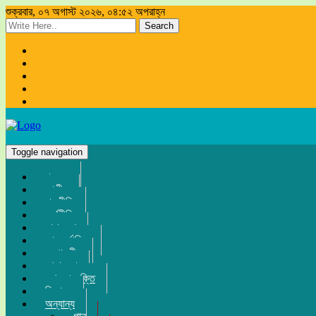
শুক্রবার, ০৭ অগাস্ট ২০২৬, ০৪:৫২ অপরাহ্ন
Search
Toggle navigation
প্রচ্ছদ
জাতীয়
রাজনীতি
অর্থনীতি
সারা দেশ
আন্তর্জাতিক
সম্পাদকীয়
খেলা-ধুলা
তথ্য-প্রযুক্তি
বিনোদন
অন্যান্য