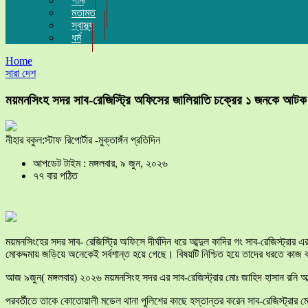
গান
মতামত
স্বাস্থ্য
ধর্ম
Home
সারা দেশ
ময়মনসিংহ সদর সাব-রেজিস্ট্রি অফিসের জালিয়াতি চক্রের ১ জনকে আটক
নীহার বকুল:স্টাফ রিপোর্টার -মুক্তাঙ্গঁন প্রতিদিন
আপডেট টাইম : মঙ্গলবার, ৯ জুন, ২০২৬
৭৭ বার পঠিত
ময়মনসিংহের সদর সাব- রেজিস্ট্রি অফিসে দীর্ঘদিন ধরে আব্দুল কাদির গং সাব-রেজিস্ট্
মোকদ্দমায় জড়িয়ে অনেকেই সর্বশান্ত হয়ে গেছে। বিষয়টি নিশ্চিত হয়ে তাদের ধরতে কাজ ক
আজ ৯জুন( মঙ্গলবার) ২০২৬ ময়মনসিংহ সদর এর সাব-রেজিস্ট্রার মোঃ জাহিদ হাসান রনি আ
পরবর্তীতে তাকে কোতোয়ালী মডেল থানা পুলিশের কাছে হস্তান্তর করেন সাব-রেজিস্ট্রার ম