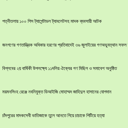
পত্নীতলায় ১০০ পিস ট্যাপেন্টাডল ট্যাবলেটসহ মাদক ব্যবসায়ী আটক
জনগণের গণতান্ত্রিক অধিকার হরণের প্রতিবাদেই ৩৬ জুলাইয়ের গণঅভ্যুত্থান সফল 
বিপ্লবের ২য় বার্ষিকী উপলক্ষ্যে ১১দলিয় ঐক্যের গণ মিছিল ও সমাবেশ অনুষ্ঠিত
ময়মনসিংহ রেঞ্জে নবনিযুক্ত ডিআইজি মোহাম্মদ জাহিদুল হাসানের যোগদান
চাঁদপুরের মাদকসেবী ভাতিজাকে তুলে আনতে গিয়ে চাচাকে পিটিয়ে হত্যা