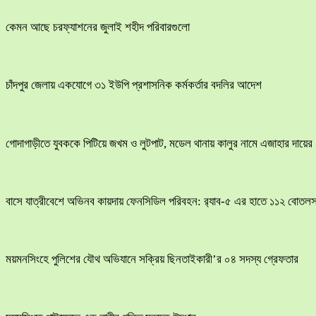
কেমন আছে চরফ্যাশনের জুলাই শহীদ পরিবারগুলো
চাঁদপুর জেলায় একযোগে ৩১ ইউপি প্রশাসনিক কর্মকর্তার বদলির আদেশ
​গোদাগাড়ীতে যুবককে পিটিয়ে জখম ও লুটপাট, মডেল থানায় কালুর নামে এজাহার দায়ের
বাসে যাত্রীবেশে অভিনব কায়দায় ফেনসিডিল পরিবহন: র‍্যাব-৫ এর হাতে ১১২ বোতলস
ময়মনসিংহে পুলিশের যৌথ অভিযানে সক্রিয় ছিনতাইকারী’র ০৪ সদস্য গ্রেফতার