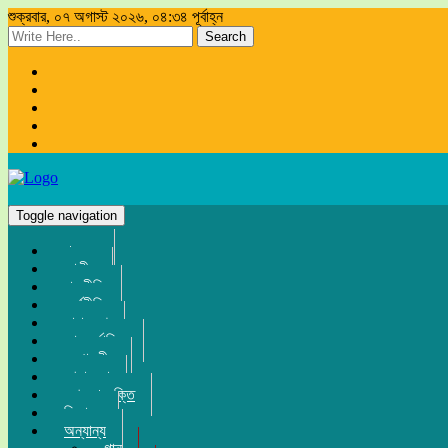
শুক্রবার, ০৭ অগাস্ট ২০২৬, ০৪:৩৪ পূর্বাহ্ন
Search
Toggle navigation
প্রচ্ছদ
জাতীয়
রাজনীতি
অর্থনীতি
সারা দেশ
আন্তর্জাতিক
সম্পাদকীয়
খেলা-ধুলা
তথ্য-প্রযুক্তি
বিনোদন
অন্যান্য