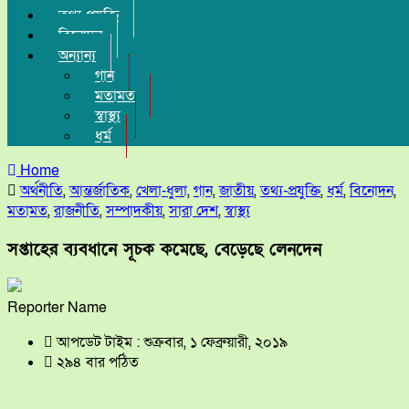
তথ্য-প্রযুক্তি
বিনোদন
অন্যান্য
গান
মতামত
স্বাস্থ্য
ধর্ম
Home
অর্থনীতি
,
আন্তর্জাতিক
,
খেলা-ধুলা
,
গান
,
জাতীয়
,
তথ্য-প্রযুক্তি
,
ধর্ম
,
বিনোদন
,
মতামত
,
রাজনীতি
,
সম্পাদকীয়
,
সারা দেশ
,
স্বাস্থ্য
সপ্তাহের ব্যবধানে সূচক কমেছে, বেড়েছে লেনদেন
Reporter Name
আপডেট টাইম : শুক্রবার, ১ ফেব্রুয়ারী, ২০১৯
২৯৪ বার পঠিত