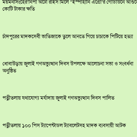
ময়মনসিংহের’নিপা অটো রাইস মিলে “ইস্পাহানি এগ্রো’র গোডাউনে আগুন
কোটি টাকার ক্ষতি
চাঁদপুরের মাদকসেবী ভাতিজাকে তুলে আনতে গিয়ে চাচাকে পিটিয়ে হত্যা
ধোবাউড়ায় জুলাই গণঅভ্যুত্থান দিবস উপলক্ষে আলোচনা সভা ও সংবর্ধনা
অনুষ্ঠিত
পত্নীতলায় যথাযোগ্য মর্যাদায় জুলাই গণঅভ্যুত্থান দিবস পালিত
পত্নীতলায় ১০০ পিস ট্যাপেন্টাডল ট্যাবলেটসহ মাদক ব্যবসায়ী আটক