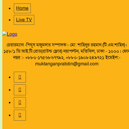
Home
Live TV
চেয়ারম্যান -পিযূষ মজুমদার সম্পাদক:- মো: শাহিনুর রহমান (টি.এম.শাহিন)।
১৫৮/১ ডি.আই.টি.রোড(গ্রাউন্ড ফ্লোর) নয়াপল্টন, মতিঝিল, ঢাকা - ১০০০। ফো
নম্বর :- +৮৮০-১৭৫৬৮৬৭৭৯২, +৮৮০-১৯০৮২৪৯৭২১ ইমেইল:-
muktanganpratidin@gmail.com