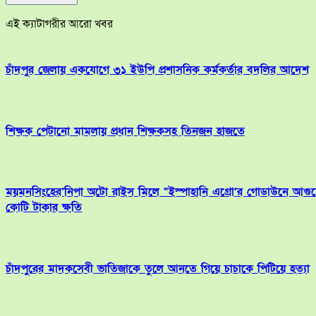
এই ক্যাটাগরীর আরো খবর
চাঁদপুর জেলায় একযোগে ৩১ ইউপি প্রশাসনিক কর্মকর্তার বদলির আদেশ
শিক্ষক পেটানো মামলায় প্রধান শিক্ষকসহ তিনজন হাজতে
ময়মনসিংহের’নিপা অটো রাইস মিলে “ইস্পাহানি এগ্রো’র গোডাউনে আগু
কোটি টাকার ক্ষতি
চাঁদপুরের মাদকসেবী ভাতিজাকে তুলে আনতে গিয়ে চাচাকে পিটিয়ে হত্যা