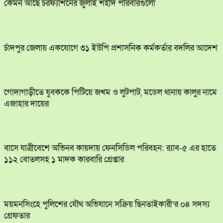
কেমন আছে চরফ্যাশনের জুলাই শহীদ পরিবারগুলো
চাঁদপুর জেলায় একযোগে ৩১ ইউপি প্রশাসনিক কর্মকর্তার বদলির আদেশ
​গোদাগাড়ীতে যুবককে পিটিয়ে জখম ও লুটপাট, মডেল থানায় কালুর নামে
এজাহার দায়ের
বাসে যাত্রীবেশে অভিনব কায়দায় ফেনসিডিল পরিবহন: র‍্যাব-৫ এর হাতে
১১২ বোতলসহ ১ মাদক কারবারি গ্রেপ্তার
ময়মনসিংহে পুলিশের যৌথ অভিযানে সক্রিয় ছিনতাইকারী’র ০৪ সদস্য
গ্রেফতার