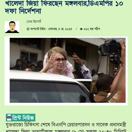
খালেদা জিয়া ফিরছেন মঙ্গলবার,ডিএমপির ১০
দফা নির্দেশনা
ডেস্ক রিপোর্ট
আপডেট টাইম : সোমবার, ৫ মে, ২০২৫
২২২ বার পঠিত
যুক্তরাজ্যে চিকিৎসা শেষে বিএনপি চেয়ারপারসন ও সাবেক প্রধানমন্ত্রী
খালেদা জিয়া আগামীকাল মঙ্গলবার (৬ মে) সকাল ১০:৩০ মিনিটে