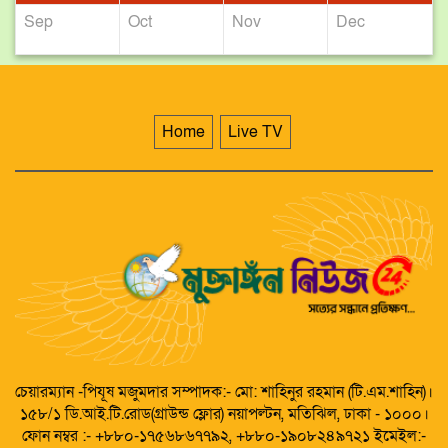
Sep
Oct
Nov
Dec
Home
Live TV
চেয়ারম্যান -পিযূষ মজুমদার সম্পাদক:- মো: শাহিনুর রহমান (টি.এম.শাহিন)।
১৫৮/১ ডি.আই.টি.রোড(গ্রাউন্ড ফ্লোর) নয়াপল্টন, মতিঝিল, ঢাকা - ১০০০।
ফোন নম্বর :- +৮৮০-১৭৫৬৮৬৭৭৯২, +৮৮০-১৯০৮২৪৯৭২১ ইমেইল:-