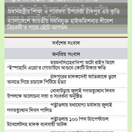
ময়মনসিংহে বিশ্ব শিশুশ্রম প্রতিরোধ দিবস পালিত
প্রধানমন্ত্রীর শিক্ষা ও গবেষণা উপদেষ্টা চাঁদপুর এর কৃতি
সন্তান ড. মাহাদী আমিন
বাংলাদেশে ভারতীয় নবনিযুক্ত হাইকমিশনার দীনেশ
ত্রিবেদী’র পায়ে হেঁটে আগমন
সর্বশেষ সংবাদ
জনপ্রিয় সংবাদ
ময়মনসিংহের’নিপা অটো রাইস মিলে
“ইস্পাহানি এগ্রো’র গোডাউনে আগুনে কোটি টাকার ক্ষতি
চাঁদপুরের মাদকসেবী ভাতিজাকে তুলে
আনতে গিয়ে চাচাকে পিটিয়ে হত্যা
ধোবাউড়ায় জুলাই গণঅভ্যুত্থান দিবস
উপলক্ষে আলোচনা সভা ও সংবর্ধনা অনুষ্ঠিত
পত্নীতলায় যথাযোগ্য মর্যাদায় জুলাই
গণঅভ্যুত্থান দিবস পালিত
পত্নীতলায় ১০০ পিস ট্যাপেন্টাডল
ট্যাবলেটসহ মাদক ব্যবসায়ী আটক