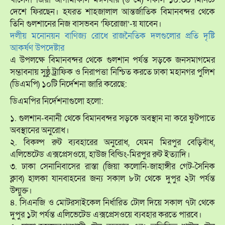
দেশে ফিরছেন। হযরত শাহজালাল আন্তর্জাতিক বিমানবন্দর থেকে
তিনি গুলশানের নিজ বাসভবন ‘ফিরোজা’-য় যাবেন।
দলীয় মনোনয়ন বাণিজ্য রোধে রাজনৈতিক দলগুলোর প্রতি দৃষ্টি
আকর্ষণ উপদেষ্টার
এ উপলক্ষে বিমানবন্দর থেকে গুলশান পর্যন্ত সড়কে জনসমাগমের
সম্ভাবনায় সুষ্ঠু ট্রাফিক ও নিরাপত্তা নিশ্চিত করতে ঢাকা মহানগর পুলিশ
(ডিএমপি) ১০টি নির্দেশনা জারি করেছে:
ডিএমপির নির্দেশনাগুলো হলো:
১. গুলশান-বনানী থেকে বিমানবন্দর সড়কে অবস্থান না করে ফুটপাতে
অবস্থানের অনুরোধ।
২. বিকল্প রুট ব্যবহারের অনুরোধ, যেমন মিরপুর বেড়িবাঁধ,
এলিভেটেড এক্সপ্রেসওয়ে, হাউজ বিল্ডিং-মিরপুর রুট ইত্যাদি।
৩. ঢাকা সেনানিবাসের রাস্তা (জিয়া কলোনি-জাহাঙ্গীর গেট-সৈনিক
ক্লাব) হালকা যানবাহনের জন্য সকাল ৮টা থেকে দুপুর ২টা পর্যন্ত
উন্মুক্ত।
৪. সিএনজি ও মোটরসাইকেল নির্ধারিত টোল দিয়ে সকাল ৭টা থেকে
দুপুর ১টা পর্যন্ত এলিভেটেড এক্সপ্রেসওয়ে ব্যবহার করতে পারবে।