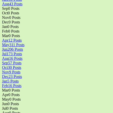
Aug
43
Posts
Sep
0
Posts
Oct
0
Posts
Nov
0
Posts
Dec
0
Posts
Jan
0
Posts
Feb
0
Posts
Mar
0
Posts
Apr
12
Posts
May
311
Posts
Jun
206
Posts
Jul
173
Posts
Aug
16
Posts
Sep
57
Posts
Oct
30
Posts
Nov
9
Posts
Dec
23
Posts
Jan
5
Posts
Feb
16
Posts
Mar
0
Posts
Apr
0
Posts
May
0
Posts
Jun
0
Posts
Jul
0
Posts
Aug
0
Posts