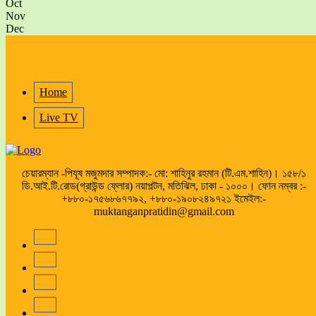
Oct
Nov
Dec
Home
Live TV
চেয়ারম্যান -পিযূষ মজুমদার সম্পাদক:- মো: শাহিনুর রহমান (টি.এম.শাহিন)। ১৫৮/১
ডি.আই.টি.রোড(গ্রাউন্ড ফ্লোর) নয়াপল্টন, মতিঝিল, ঢাকা - ১০০০। ফোন নম্বর :-
+৮৮০-১৭৫৬৮৬৭৭৯২, +৮৮০-১৯০৮২৪৯৭২১ ইমেইল:-
muktanganpratidin@gmail.com