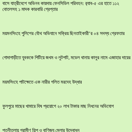
বাসে যাত্রীবেশে অভিনব কায়দায় ফেনসিডিল পরিবহন: র‍্যাব-৫ এর হাতে ১১২
বোতলসহ ১ মাদক কারবারি গ্রেপ্তার
ময়মনসিংহে পুলিশের যৌথ অভিযানে সক্রিয় ছিনতাইকারী’র ০৪ সদস্য গ্রেফতার
​গোদাগাড়ীতে যুবককে পিটিয়ে জখম ও লুটপাট, মডেল থানায় কালুর নামে এজাহার দায়ের
ময়মসিংহে পাটক্ষেতে এক নারীর গলিত মরদেহ উদ্ধার
ফুলপুরে মাছের খামারে বিষ প্রয়োগে ২০ লাখ টাকার মাছ নিধনের অভিযোগ
পত্নীতলায় গ্রামীণ শিল্প ও বাণিজ্য মেলার উদ্বোধন