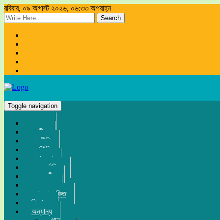
রবিবার, ০৯ অগাস্ট ২০২৬, ০৬:৩৩ অপরাহ্ন
Search
Toggle navigation
প্রচ্ছদ
জাতীয়
রাজনীতি
অর্থনীতি
সারা দেশ
আন্তর্জাতিক
সম্পাদকীয়
খেলা-ধুলা
তথ্য-প্রযুক্তি
বিনোদন
অন্যান্য