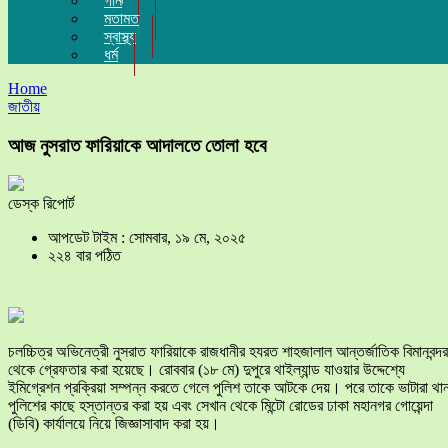
গান
মতামত
স্বাস্থ্য
ধর্ম
Home
জাতীয়
আজ নুসরাত ফারিয়াকে আদালতে তোলা হবে
ডেস্ক রিপোর্ট
আপডেট টাইম : সোমবার, ১৯ মে, ২০২৫
২২৪ বার পঠিত
চলচ্চিত্র অভিনেত্রী নুসরাত ফারিয়াকে রাজধানীর হযরত শাহজালাল আন্তর্জাতিক বিমানবন্দর
থেকে গ্রেফতার করা হয়েছে। রোববার (১৮ মে) দুপুরে থাইল্যান্ড যাওয়ার উদ্দেশ্যে
ইমিগ্রেশন প্রক্রিয়া সম্পন্ন করতে গেলে পুলিশ তাকে আটকে দেয়। পরে তাকে ভাটারা থান
পুলিশের কাছে হস্তান্তর করা হয় এবং সেখান থেকে মিন্টো রোডের ঢাকা মহানগর গোয়েন্দা
(ডিবি) কার্যালয়ে নিয়ে জিজ্ঞাসাবাদ করা হয়।