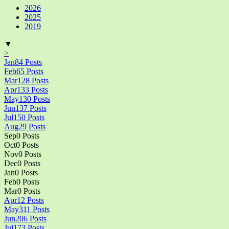
2026
2025
2019
▼
>
Jan
84
Posts
Feb
65
Posts
Mar
128
Posts
Apr
133
Posts
May
130
Posts
Jun
137
Posts
Jul
150
Posts
Aug
29
Posts
Sep
0
Posts
Oct
0
Posts
Nov
0
Posts
Dec
0
Posts
Jan
0
Posts
Feb
0
Posts
Mar
0
Posts
Apr
12
Posts
May
311
Posts
Jun
206
Posts
Jul
173
Posts