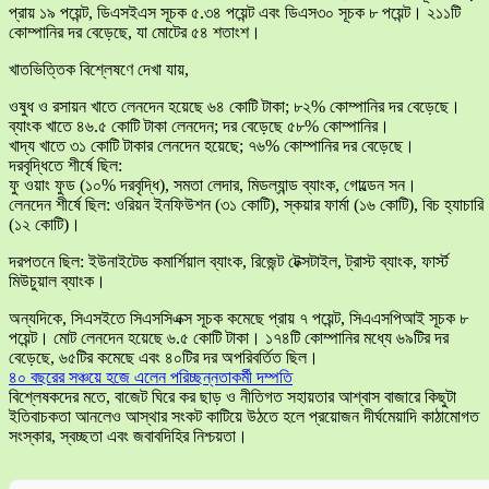
প্রায় ১৯ পয়েন্ট, ডিএসইএস সূচক ৫.৩৪ পয়েন্ট এবং ডিএস৩০ সূচক ৮ পয়েন্ট। ২১১টি
কোম্পানির দর বেড়েছে, যা মোটের ৫৪ শতাংশ।
খাতভিত্তিক বিশ্লেষণে দেখা যায়,
ওষুধ ও রসায়ন খাতে লেনদেন হয়েছে ৬৪ কোটি টাকা; ৮২% কোম্পানির দর বেড়েছে।
ব্যাংক খাতে ৪৬.৫ কোটি টাকা লেনদেন; দর বেড়েছে ৫৮% কোম্পানির।
খাদ্য খাতে ৩১ কোটি টাকার লেনদেন হয়েছে; ৭৬% কোম্পানির দর বেড়েছে।
দরবৃদ্ধিতে শীর্ষে ছিল:
ফু ওয়াং ফুড (১০% দরবৃদ্ধি), সমতা লেদার, মিডল্যান্ড ব্যাংক, গোল্ডেন সন।
লেনদেন শীর্ষে ছিল: ওরিয়ন ইনফিউশন (৩১ কোটি), স্কয়ার ফার্মা (১৬ কোটি), বিচ হ্যাচারি
(১২ কোটি)।
দরপতনে ছিল: ইউনাইটেড কমার্শিয়াল ব্যাংক, রিজেন্ট টেক্সটাইল, ট্রাস্ট ব্যাংক, ফার্স্ট
মিউচুয়াল ব্যাংক।
অন্যদিকে, সিএসইতে সিএসসিএক্স সূচক কমেছে প্রায় ৭ পয়েন্ট, সিএএসপিআই সূচক ৮
পয়েন্ট। মোট লেনদেন হয়েছে ৬.৫ কোটি টাকা। ১৭৪টি কোম্পানির মধ্যে ৬৯টির দর
বেড়েছে, ৬৫টির কমেছে এবং ৪০টির দর অপরিবর্তিত ছিল।
৪০ বছরের সঞ্চয়ে হজে এলেন পরিচ্ছন্নতাকর্মী দম্পতি
বিশ্লেষকদের মতে, বাজেট ঘিরে কর ছাড় ও নীতিগত সহায়তার আশ্বাস বাজারে কিছুটা
ইতিবাচকতা আনলেও আস্থার সংকট কাটিয়ে উঠতে হলে প্রয়োজন দীর্ঘমেয়াদি কাঠামোগত
সংস্কার, স্বচ্ছতা এবং জবাবদিহির নিশ্চয়তা।