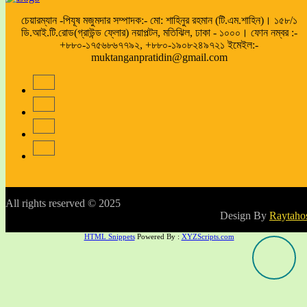
চেয়ারম্যান -পিযূষ মজুমদার সম্পাদক:- মো: শাহিনুর রহমান (টি.এম.শাহিন)। ১৫৮/১
ডি.আই.টি.রোড(গ্রাউন্ড ফ্লোর) নয়াপল্টন, মতিঝিল, ঢাকা - ১০০০। ফোন নম্বর :-
+৮৮০-১৭৫৬৮৬৭৭৯২, +৮৮০-১৯০৮২৪৯৭২১ ইমেইল:-
muktanganpratidin@gmail.com
All rights reserved © 2025
Design By
Raytaho
HTML Snippets
Powered By :
XYZScripts.com