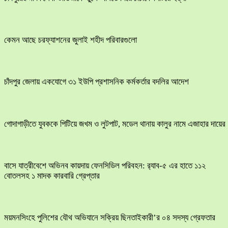
কেমন আছে চরফ্যাশনের জুলাই শহীদ পরিবারগুলো
চাঁদপুর জেলায় একযোগে ৩১ ইউপি প্রশাসনিক কর্মকর্তার বদলির আদেশ
​গোদাগাড়ীতে যুবককে পিটিয়ে জখম ও লুটপাট, মডেল থানায় কালুর নামে এজাহার দায়ের
বাসে যাত্রীবেশে অভিনব কায়দায় ফেনসিডিল পরিবহন: র‍্যাব-৫ এর হাতে ১১২
বোতলসহ ১ মাদক কারবারি গ্রেপ্তার
ময়মনসিংহে পুলিশের যৌথ অভিযানে সক্রিয় ছিনতাইকারী’র ০৪ সদস্য গ্রেফতার