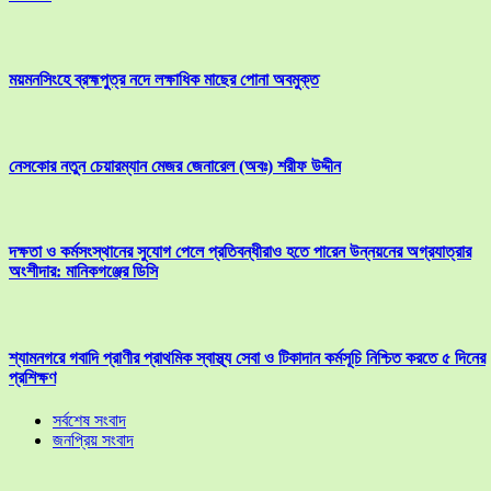
ময়মনসিংহে ব্রহ্মপুত্র নদে লক্ষাধিক মাছের পোনা অবমুক্ত
​নেসকোর নতুন চেয়ারম্যান মেজর জেনারেল (অবঃ) শরীফ উদ্দীন
দক্ষতা ও কর্মসংস্থানের সুযোগ পেলে প্রতিবন্ধীরাও হতে পারেন উন্নয়নের অগ্রযাত্রার
অংশীদার: মানিকগঞ্জের ডিসি
শ্যামনগরে গবাদি প্রাণীর প্রাথমিক স্বাস্থ্য সেবা ও টিকাদান কর্মসূচি নিশ্চিত করতে ৫ দিনের
প্রশিক্ষণ
সর্বশেষ সংবাদ
জনপ্রিয় সংবাদ