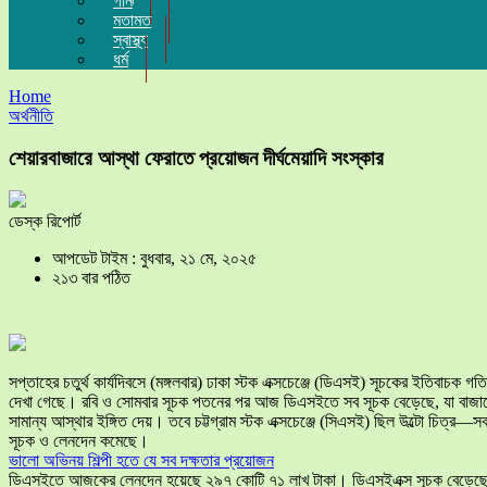
গান
মতামত
স্বাস্থ্য
ধর্ম
Home
অর্থনীতি
শেয়ারবাজারে আস্থা ফেরাতে প্রয়োজন দীর্ঘমেয়াদি সংস্কার
ডেস্ক রিপোর্ট
আপডেট টাইম : বুধবার, ২১ মে, ২০২৫
২১৩ বার পঠিত
সপ্তাহের চতুর্থ কার্যদিবসে (মঙ্গলবার) ঢাকা স্টক এক্সচেঞ্জে (ডিএসই) সূচকের ইতিবাচক গতি
দেখা গেছে। রবি ও সোমবার সূচক পতনের পর আজ ডিএসইতে সব সূচক বেড়েছে, যা বাজা
সামান্য আস্থার ইঙ্গিত দেয়। তবে চট্টগ্রাম স্টক এক্সচেঞ্জে (সিএসই) ছিল উল্টো চিত্র—স
সূচক ও লেনদেন কমেছে।
ভালো অভিনয় শিল্পী হতে যে সব দক্ষতার প্রয়োজন
ডিএসইতে আজকের লেনদেন হয়েছে ২৯৭ কোটি ৭১ লাখ টাকা। ডিএসইএক্স সূচক বেড়েছ