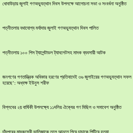
ধোবাউড়ায় জুলাই গণঅভ্যুত্থান দিবস উপলক্ষে আলোচনা সভা ও সংবর্ধনা অনুষ্ঠিত
পত্নীতলায় যথাযোগ্য মর্যাদায় জুলাই গণঅভ্যুত্থান দিবস পালিত
পত্নীতলায় ১০০ পিস ট্যাপেন্টাডল ট্যাবলেটসহ মাদক ব্যবসায়ী আটক
জনগণের গণতান্ত্রিক অধিকার হরণের প্রতিবাদেই ৩৬ জুলাইয়ের গণঅভ্যুত্থান সফল
হয়েছে’: অধ্যক্ষ ইউনুস শরীফ
বিপ্লবের ২য় বার্ষিকী উপলক্ষ্যে ১১দলিয় ঐক্যের গণ মিছিল ও সমাবেশ অনুষ্ঠিত
চাঁদপুরের মাদকসেবী ভাতিজাকে তুলে আনতে গিয়ে চাচাকে পিটিয়ে হত্যা