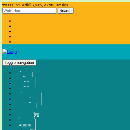
শুক্রবার, ০৭ অগাস্ট ২০২৬, ০৫:৪৪ অপরাহ্ন
Search
Toggle navigation
প্রচ্ছদ
জাতীয়
রাজনীতি
অর্থনীতি
সারা দেশ
আন্তর্জাতিক
সম্পাদকীয়
খেলা-ধুলা
তথ্য-প্রযুক্তি
বিনোদন
অন্যান্য