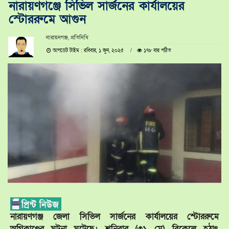
নারায়ণগঞ্জে সিভিল সার্জনের কার্যালয়ের
স্টোররুমে আগুন
নারায়নগঞ্জ, প্রতিনিধি
আপডেট টাইম : রবিবার, ১ জুন, ২০২৫
১৭৮ বার পঠিত
নারায়ণগঞ্জ জেলা সিভিল সার্জনের কার্যালয়ের স্টোররুমে
অগ্নিকাণ্ডের ঘটনা ঘটেছে। শনিবার (৩১ মে) বিকেলে হঠাৎ