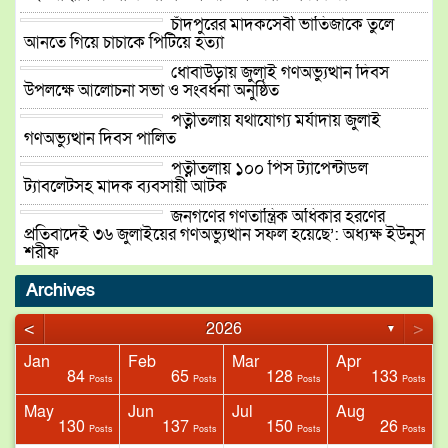
চাঁদপুরের মাদকসেবী ভাতিজাকে তুলে
আনতে গিয়ে চাচাকে পিটিয়ে হত্যা
ধোবাউড়ায় জুলাই গণঅভ্যুত্থান দিবস
উপলক্ষে আলোচনা সভা ও সংবর্ধনা অনুষ্ঠিত
পত্নীতলায় যথাযোগ্য মর্যাদায় জুলাই
গণঅভ্যুত্থান দিবস পালিত
পত্নীতলায় ১০০ পিস ট্যাপেন্টাডল
ট্যাবলেটসহ মাদক ব্যবসায়ী আটক
জনগণের গণতান্ত্রিক অধিকার হরণের
প্রতিবাদেই ৩৬ জুলাইয়ের গণঅভ্যুত্থান সফল হয়েছে’: অধ্যক্ষ ইউনুস
শরীফ
বিপ্লবের ২য় বার্ষিকী উপলক্ষ্যে ১১দলিয়
Archives
ঐক্যের গণ মিছিল ও সমাবেশ অনুষ্ঠিত
<
>
2026
▼
Jan
Feb
Mar
Apr
ময়মনসিংহ রেঞ্জে নবনিযুক্ত ডিআইজি
84
65
128
133
sts
sts
Posts
Posts
Posts
Posts
মোহাম্মদ জাহিদুল হাসানের যোগদান
May
Jun
Jul
Aug
130
137
150
26
sts
sts
Posts
Posts
Posts
Posts