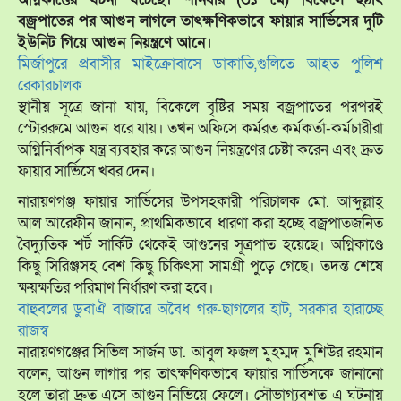
বজ্রপাতের পর আগুন লাগলে তাৎক্ষণিকভাবে ফায়ার সার্ভিসের দুটি
ইউনিট গিয়ে আগুন নিয়ন্ত্রণে আনে।
মির্জাপুরে প্রবাসীর মাইক্রোবাসে ডাকাতি,গুলিতে আহত পুলিশ
রেকারচালক
স্থানীয় সূত্রে জানা যায়, বিকেলে বৃষ্টির সময় বজ্রপাতের পরপরই
স্টোররুমে আগুন ধরে যায়। তখন অফিসে কর্মরত কর্মকর্তা-কর্মচারীরা
অগ্নিনির্বাপক যন্ত্র ব্যবহার করে আগুন নিয়ন্ত্রণের চেষ্টা করেন এবং দ্রুত
ফায়ার সার্ভিসে খবর দেন।
নারায়ণগঞ্জ ফায়ার সার্ভিসের উপসহকারী পরিচালক মো. আব্দুল্লাহ্
আল আরেফীন জানান, প্রাথমিকভাবে ধারণা করা হচ্ছে বজ্রপাতজনিত
বৈদ্যুতিক শর্ট সার্কিট থেকেই আগুনের সূত্রপাত হয়েছে। অগ্নিকাণ্ডে
কিছু সিরিঞ্জসহ বেশ কিছু চিকিৎসা সামগ্রী পুড়ে গেছে। তদন্ত শেষে
ক্ষয়ক্ষতির পরিমাণ নির্ধারণ করা হবে।
বাহুবলের ডুবাঐ বাজারে অবৈধ গরু-ছাগলের হাট, সরকার হারাচ্ছে
রাজস্ব
নারায়ণগঞ্জের সিভিল সার্জন ডা. আবুল ফজল মুহম্মদ মুশিউর রহমান
বলেন, আগুন লাগার পর তাৎক্ষণিকভাবে ফায়ার সার্ভিসকে জানানো
হলে তারা দ্রুত এসে আগুন নিভিয়ে ফেলে। সৌভাগ্যবশত এ ঘটনায়